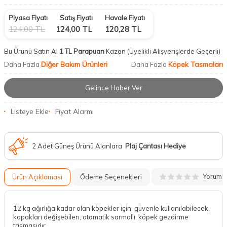
Piyasa Fiyatı
Satış Fiyatı
Havale Fiyatı
124,00
TL
124,00
TL
120,28
TL
Bu Ürünü Satın Al
1 TL Parapuan
Kazan
(Üyelikli Alışverişlerde Geçerli)
Diğer Bakım Ürünleri
Köpek Tasmaları
Daha Fazla
Daha Fazla
Gelince Haber Ver
Listeye Ekle
Fiyat Alarmı
2 Adet Güneş Ürünü Alanlara
Plaj Çantası Hediye
Yorum
Ürün Açıklaması
Ödeme Seçenekleri
12 kg ağırlığa kadar olan köpekler için, güvenle kullanılabilecek,
kapakları değişebilen, otomatik sarmallı, köpek gezdirme
tasmasıdır.