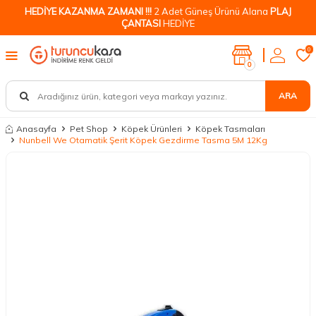
HEDİYE KAZANMA ZAMANI !!!
2 Adet Güneş Ürünü Alana
PLAJ
ÇANTASI
HEDİYE
0
0
ARA
Anasayfa
Pet Shop
Köpek Ürünleri
Köpek Tasmaları
Nunbell We Otamatik Şerit Köpek Gezdirme Tasma 5M 12Kg