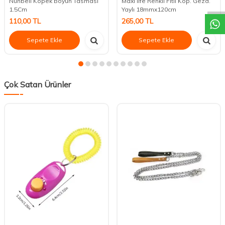
Nunbell Köpek Boyun Tasması
Maxi life Renkli Fitil Köp. Gezd.
1.5Cm
Yaylı 18mmx120cm
110,00
TL
265,00
TL
Sepete Ekle
Sepete Ekle
Çok Satan Ürünler