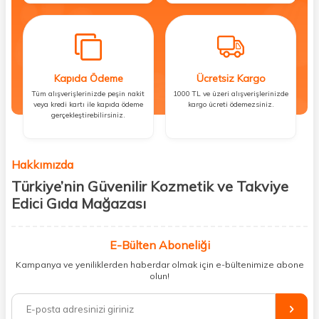
Kapıda Ödeme
Ücretsiz Kargo
Tüm alışverişlerinizde peşin nakit
1000 TL ve üzeri alışverişlerinizde
veya kredi kartı ile kapıda ödeme
kargo ücreti ödemezsiniz.
gerçekleştirebilirsiniz.
Hakkımızda
Türkiye’nin Güvenilir Kozmetik ve Takviye
Edici Gıda Mağazası
Güzellik, sağlık ve iyi hissetmek herkesin hakkı! Biz de bu vizyonla, hem
kişisel bakım hem de takviye edici gıda ürünlerini sizlerle
E-Bülten Aboneliği
buluşturuyoruz. Artık mağaza mağaza dolaşmanıza gerek yok;
Kampanya ve yeniliklerden haberdar olmak için e-bültenimize abone
ihtiyacınız olan her şeyi tek bir çatı altında topluyor ve kapınıza kadar
olun!
güvenle ulaştırıyoruz.
%100 orijinal kozmetik ve sağlık ürünleriyle güzelliğinizi tamamlayabilir,
vücudunuzu desteklemek için güvenilir takviye edici gıdalara