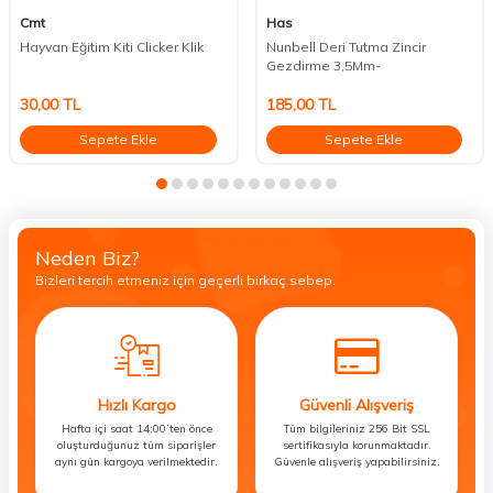
Cmt
Has
Hayvan Eğitim Kiti Clicker Klik
Nunbell Deri Tutma Zincir
Gezdirme 3,5Mm-
30,00
TL
185,00
TL
Sepete Ekle
Sepete Ekle
Neden Biz?
Bizleri tercih etmeniz için geçerli birkaç sebep.
Hızlı Kargo
Güvenli Alışveriş
Hafta içi saat 14:00’ten önce
Tüm bilgileriniz 256 Bit SSL
oluşturduğunuz tüm siparişler
sertifikasıyla korunmaktadır.
aynı gün kargoya verilmektedir.
Güvenle alışveriş yapabilirsiniz.