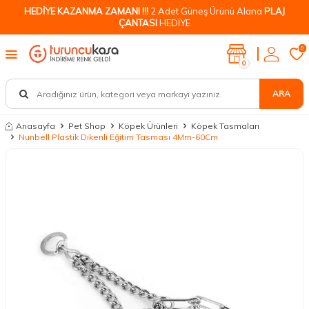
HEDİYE KAZANMA ZAMANI !!!
2 Adet Güneş Ürünü Alana
PLAJ
ÇANTASI
HEDİYE
0
0
ARA
Anasayfa
Pet Shop
Köpek Ürünleri
Köpek Tasmaları
Nunbell Plastik Dikenli Eğitim Tasması 4Mm-60Cm