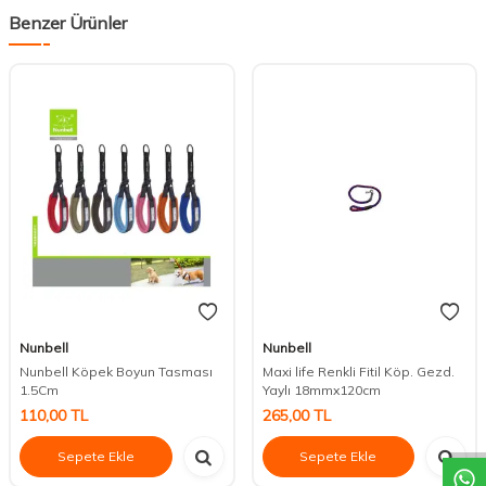
Benzer Ürünler
Nunbell
Nunbell
Nunbell Köpek Boyun Tasması
Maxi life Renkli Fitil Köp. Gezd.
1.5Cm
Yaylı 18mmx120cm
DESTEK
110,00
TL
265,00
TL
Sepete Ekle
Sepete Ekle