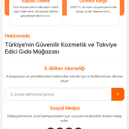
Kapıda Ödeme
Ücretsiz Kargo
Tüm alışverişlerinizde peşin nakit
1000 TL ve üzeri alışverişlerinizde
veya kredi kartı ile kapıda ödeme
kargo ücreti ödemezsiniz.
gerçekleştirebilirsiniz.
Hakkımızda
Türkiye’nin Güvenilir Kozmetik ve Takviye
Edici Gıda Mağazası
Güzellik, sağlık ve iyi hissetmek herkesin hakkı! Biz de bu vizyonla, hem
kişisel bakım hem de takviye edici gıda ürünlerini sizlerle
E-Bülten Aboneliği
buluşturuyoruz. Artık mağaza mağaza dolaşmanıza gerek yok;
Kampanya ve yeniliklerden haberdar olmak için e-bültenimize abone
ihtiyacınız olan her şeyi tek bir çatı altında topluyor ve kapınıza kadar
olun!
güvenle ulaştırıyoruz.
%100 orijinal kozmetik ve sağlık ürünleriyle güzelliğinizi tamamlayabilir,
vücudunuzu desteklemek için güvenilir takviye edici gıdalara
ulaşabilirsiniz. Cilt bakımından saç bakımına, makyajdan vitamin ve
Sosyal Medya
minerallere kadar binlerce ürünü uygun fiyat ve hızlı kargo avantajıyla
sunuyoruz.
Takipçilerimize özel kampanyalar için sosyal medyadan bizleri takip
edin.
Müşteri memnuniyetini ön planda tutarak, en kaliteli markaları sizlerle