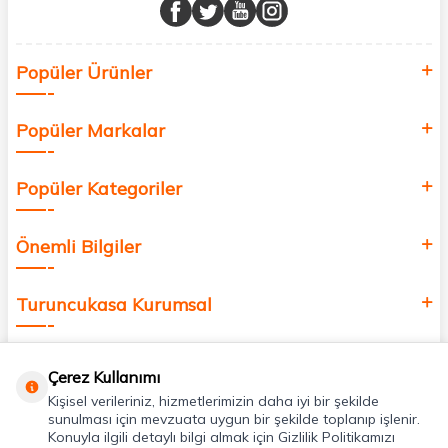
buluşturuyor ve online alışveriş deneyiminizi en iyi hale getiriyoruz.
Sağlık, güzellik ve iyi yaşam için aradığınız her şey burada!
Siz de kendinizi yenilemek, sağlığınızı desteklemek ve güzelliğinize
Popüler Ürünler
değer katmak için bize katılın!
Popüler Markalar
Popüler Kategoriler
Önemli Bilgiler
Turuncukasa Kurumsal
Hızlı Erişim
Çerez Kullanımı
Kişisel verileriniz, hizmetlerimizin daha iyi bir şekilde
Uygulamalarımız
sunulması için mevzuata uygun bir şekilde toplanıp işlenir.
Konuyla ilgili detaylı bilgi almak için Gizlilik Politikamızı