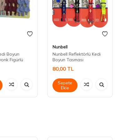
Nunbell
Maxi L
Kedi Boyun
Nunbell Reflektörlü Kedi
Maxi L
yonk Figürlü
Boyun Tasması
Tasma
80,00
TL
80,0
Sepete
Sep
Ekle
Ek