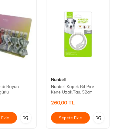
Nunbell
Diğer 
Kedi Boyun
Nunbell Köpek Bit Pire
Cute 
gürlü
Kene Uzak.Tas. 52cm
Tasma
260,00
TL
20,0
 Ekle
Sepete Ekle
Se