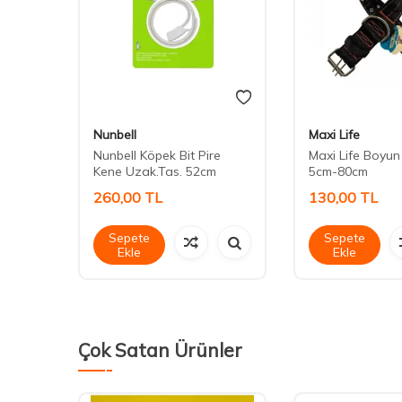
Nunbell
Maxi Life
i
Nunbell Köpek Bit Pire
Maxi Life Boyu
Kene Uzak.Tas. 52cm
5cm-80cm
260,00
TL
130,00
TL
Sepete
Sepete
Ekle
Ekle
Çok Satan Ürünler