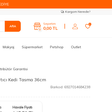
EDİYE
Kargom Nerede?
Sepetim
0
ARA
0,00
TL
0
Makyaj
Süpermarket
Petshop
Outlet
tribütör Garantisi
ştıcı Kedi Tasma 36cm
Barkod:
6927014684238
ı
Havale Fiyatı