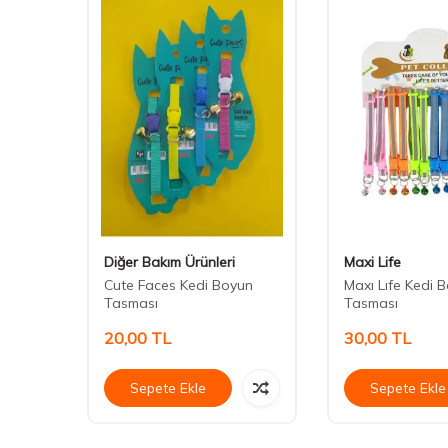
Diğer Bakım Ürünleri
Maxi Life
e
Cute Faces Kedi Boyun
Maxı Lıfe Kedi 
m
Tasması
Tasması
20,00
TL
30,00
TL
Sepete Ekle
Sepete Ekle