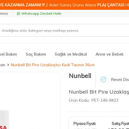
YE KAZANMA ZAMANI !!!
2 Adet Güneş Ürünü Alana
PLAJ ÇANTASI
H
rimiz
Whatsapp Destek Hattı
isel Bakım
Saç Bakımı
Sağlık ve Medikal
Anne ve Bebek
arı
Nunbell Bit Pire Uzaklaştıcı Kedi Tasma 36cm
Nunbell
Resmi Dis
Nunbell Bit Pire Uzakla
Ürün Kodu:
PET-146-8423
Piyasa Fiyatı
Satış Fiyat