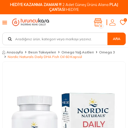
HEDİYE KAZANMA ZAMANI !!!
2 Adet Güneş Ürünü Alana
PLAJ
ÇANTASI
HEDİYE
0
0
ARA
Anasayfa
Besin Takviyeleri
Omega Yağ Asitleri
Omega 3
Nordic Naturals Daily DHA Fish Oil 60 Kapsül