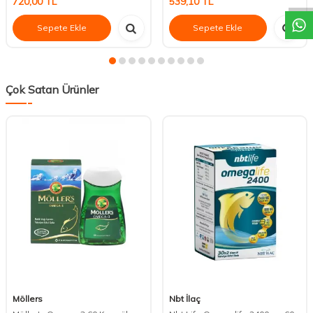
720,00
TL
539,10
TL
Sepete Ekle
Sepete Ekle
Çok Satan Ürünler
Möllers
Nbt İlaç