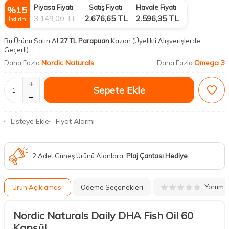
Piyasa Fiyatı
Satış Fiyatı
Havale Fiyatı
%
15
3.149,00
TL
2.676,65
TL
2.596,35
TL
İndirim
Bu Ürünü Satın Al
27 TL Parapuan
Kazan
(Üyelikli Alışverişlerde
Geçerli)
Nordic Naturals
Omega 3
Daha Fazla
Daha Fazla
Sepete Ekle
Listeye Ekle
Fiyat Alarmı
2 Adet Güneş Ürünü Alanlara
Plaj Çantası Hediye
Yorum
Ürün Açıklaması
Ödeme Seçenekleri
Nordic Naturals Daily DHA Fish Oil 60
Kapsül