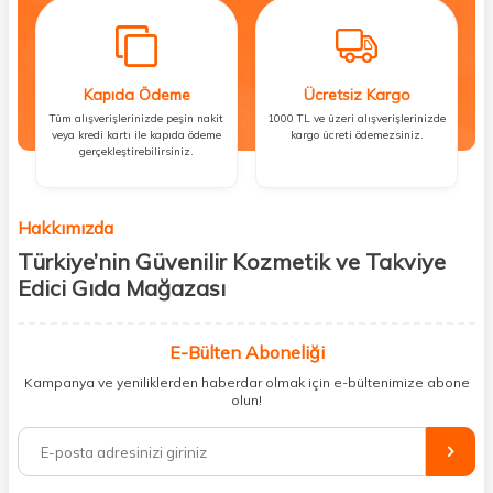
Kapıda Ödeme
Ücretsiz Kargo
Tüm alışverişlerinizde peşin nakit
1000 TL ve üzeri alışverişlerinizde
veya kredi kartı ile kapıda ödeme
kargo ücreti ödemezsiniz.
gerçekleştirebilirsiniz.
Hakkımızda
Türkiye’nin Güvenilir Kozmetik ve Takviye
Edici Gıda Mağazası
Güzellik, sağlık ve iyi hissetmek herkesin hakkı! Biz de bu vizyonla, hem
kişisel bakım hem de takviye edici gıda ürünlerini sizlerle
E-Bülten Aboneliği
buluşturuyoruz. Artık mağaza mağaza dolaşmanıza gerek yok;
Kampanya ve yeniliklerden haberdar olmak için e-bültenimize abone
ihtiyacınız olan her şeyi tek bir çatı altında topluyor ve kapınıza kadar
olun!
güvenle ulaştırıyoruz.
%100 orijinal kozmetik ve sağlık ürünleriyle güzelliğinizi tamamlayabilir,
vücudunuzu desteklemek için güvenilir takviye edici gıdalara
ulaşabilirsiniz. Cilt bakımından saç bakımına, makyajdan vitamin ve