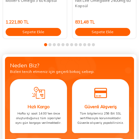
Möller's Omega 3 60 Kapsül
Nbt Life Omegalife 2400mg 60
Kapsül
1.221,80
TL
831,48
TL
Sepete Ekle
Sepete Ekle
Neden Biz?
Bizleri tercih etmeniz için geçerli birkaç sebep.
Hızlı Kargo
Güvenli Alışveriş
Hafta içi saat 14:00’ten önce
Tüm bilgileriniz 256 Bit SSL
oluşturduğunuz tüm siparişler
sertifikasıyla korunmaktadır.
aynı gün kargoya verilmektedir.
Güvenle alışveriş yapabilirsiniz.