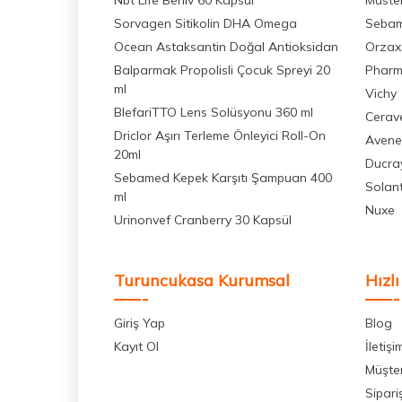
Nbt Life Berliv 60 Kapsül
Muste
Sorvagen Sitikolin DHA Omega
Seba
Ocean Astaksantin Doğal Antioksidan
Orzax
Balparmak Propolisli Çocuk Spreyi 20
Pharm
ml
Vichy
BlefariTTO Lens Solüsyonu 360 ml
Cerav
Driclor Aşırı Terleme Önleyici Roll-On
Avene
20ml
Ducra
Sebamed Kepek Karşıtı Şampuan 400
Solan
ml
Nuxe
Urinonvef Cranberry 30 Kapsül
Turuncukasa Kurumsal
Hızlı
Giriş Yap
Blog
Kayıt Ol
İletişi
Müşter
Sipari