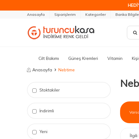
HEDİ
Anasayfa
Siparişlerim
Kategoriler
Banka Bilgile
Cilt Bakımı
Güneş Kremleri
Vitamin
Kiş
Anasayfa
Nebtime
Neb
Stoktakiler
İndirimli
Yeni
İlgi