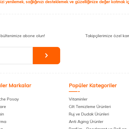
izi yenilemek, sağlığınızı desteklemek ve güzelliğinize değer katmak için
-bültenimize abone olun!
Takipçilerimize özel ka
ler Markalar
Popüler Kategoriler
che Posay
Vitaminler
care
Cilt Temizleme Ürünleri
xin
Ruj ve Dudak Ürünleri
rma
Anti Aging Ürünler