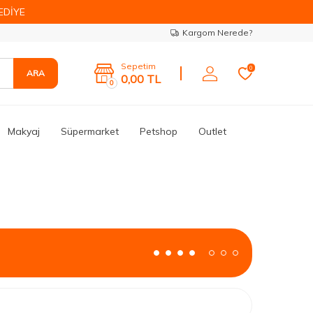
EDİYE
Kargom Nerede?
Sepetim
0
ARA
0,00
TL
0
Makyaj
Süpermarket
Petshop
Outlet