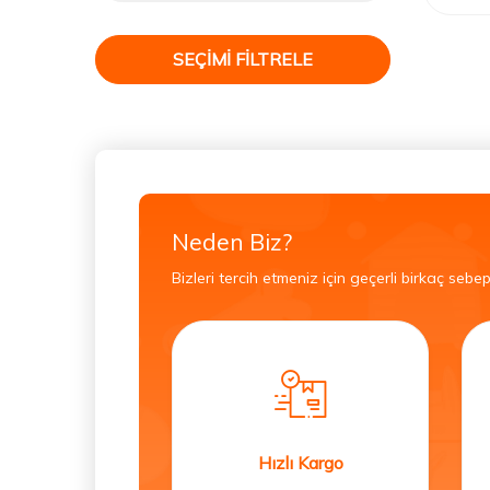
SEÇIMI FILTRELE
Neden Biz?
Bizleri tercih etmeniz için geçerli birkaç sebep
Hızlı Kargo