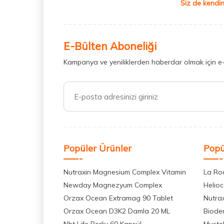
Siz de kendin
E-Bülten Aboneliği
Kampanya ve yeniliklerden haberdar olmak için e
Popüler Ürünler
Popü
Nutraxin Magnesium Complex Vitamin
La Ro
Newday Magnezyum Complex
Helio
Orzax Ocean Extramag 90 Tablet
Nutra
Orzax Ocean D3K2 Damla 20 ML
Biode