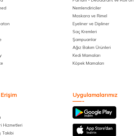
la
Parfüm - Deodarant ve Roll on
med
Nemlendiriciler
Maskara ve Rimel
aton
Eyeliner ve Dipliner
Saç Kremleri
e
Şampuanlar
Ağız Bakım Ürünleri
y
Kedi Mamaları
te
Köpek Mamaları
 Erişim
Uygulamalarımız
m
i Hizmetleri
ş Takibi