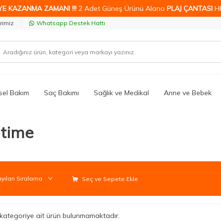
YE KAZANMA ZAMANI !!!
2 Adet Güneş Ürünü Alana
PLAJ ÇANTASI
H
rimiz
Whatsapp Destek Hattı
isel Bakım
Saç Bakımı
Sağlık ve Medikal
Anne ve Bebek
time
Seç ve Sepete Ekle
li kategoriye ait ürün bulunmamaktadır.