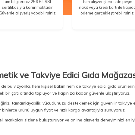
Tüm bilgileriniz 256 Bit SSL
Tüm alışverişlerinizde peşin
sertifikasıyla korunmaktadır.
nakit veya kredi kartı ile kapıd
Güvenle alışveriş yapabilirsiniz.
ödeme gerçekleştirebilirsiniz.
metik ve Takviye Edici Gıda Mağazas
Biz de bu vizyonla, hem kişisel bakım hem de takviye edici gıda ürünler
ek bir çatı altında topluyor ve kapınıza kadar güvenle ulaştırıyoruz.
iğinizi tamamlayabilir, vücudunuzu desteklemek için güvenilir takviye e
binlerce ürünü uygun fiyat ve hızlı kargo avantajıyla sunuyoruz.
 markaları sizlerle buluşturuyor ve online alışveriş deneyiminizi en iyi 