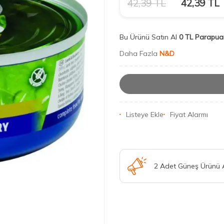
42,39
TL
42,39
TL
Bu Ürünü Satın Al
0 TL Parapua
Daha Fazla
N&D
Listeye Ekle
Fiyat Alarmı
2 Adet Güneş Ürünü