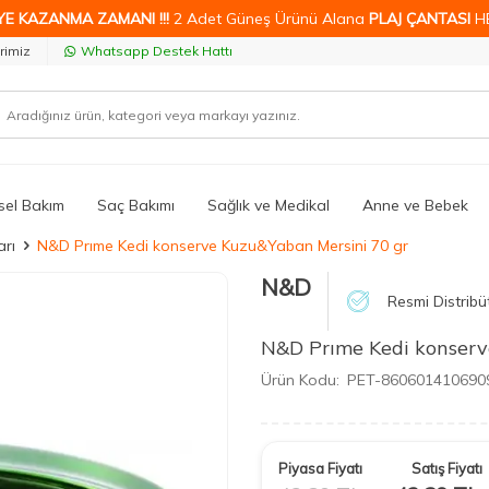
YE KAZANMA ZAMANI !!!
2 Adet Güneş Ürünü Alana
PLAJ ÇANTASI
H
rimiz
Whatsapp Destek Hattı
isel Bakım
Saç Bakımı
Sağlık ve Medikal
Anne ve Bebek
rı
N&D Prıme Kedi konserve Kuzu&Yaban Mersini 70 gr
N&D
Resmi Distribü
N&D Prıme Kedi konserv
Ürün Kodu:
PET-860601410690
Piyasa Fiyatı
Satış Fiyatı