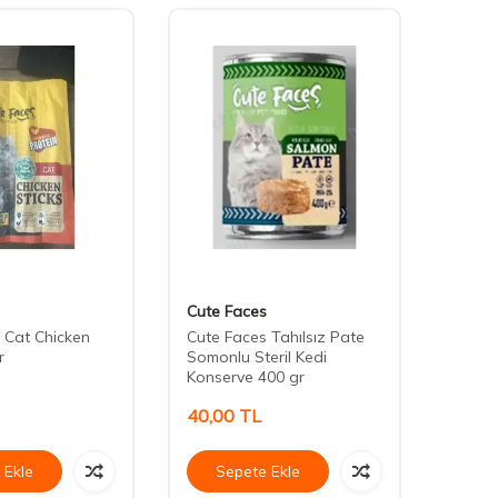
Cute Faces
DİĞE
 Cat Chicken
Cute Faces Tahılsız Pate
Pramy 
r
Somonlu Steril Kedi
Ton Ba
Konserve 400 gr
Mamas
40,00
TL
55,0
 Ekle
Sepete Ekle
Se