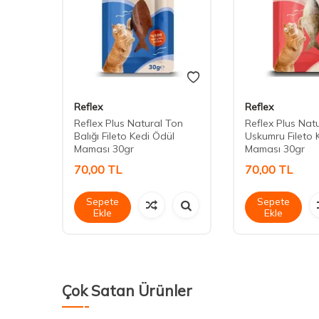
Reflex
Reflex
ch 85
Reflex Plus Natural Ton
Reflex Plus Nat
Balığı Fileto Kedi Ödül
Uskumru Fileto 
Maması 30gr
Maması 30gr
70,00
TL
70,00
TL
Sepete
Sepete
Ekle
Ekle
Çok Satan Ürünler