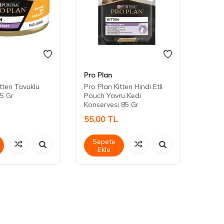
Pro Plan
Cute 
itten Tavuklu
Pro Plan Kitten Hindi Etli
Cute 
5 Gr
Pouch Yavru Kedi
Stick 
Konservesi 85 Gr
55,00
TL
45,0
Sepete
Sep
Ekle
Ek