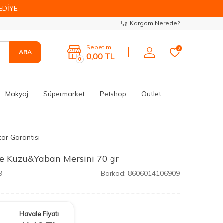
EDİYE
Kargom Nerede?
Sepetim
0
ARA
0,00
TL
0
Makyaj
Süpermarket
Petshop
Outlet
tör Garantisi
e Kuzu&Yaban Mersini 70 gr
9
Barkod:
8606014106909
Havale Fiyatı