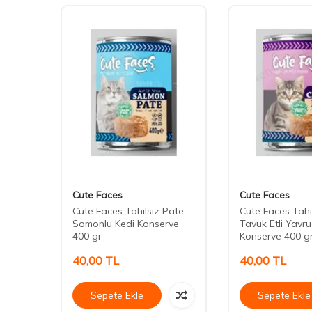
Cute Faces
Cute Faces
n
Cute Faces Tahılsız Pate
Cute Faces Tahı
işkin
Somonlu Kedi Konserve
Tavuk Etli Yavru
400 gr
Konserve 400 g
40,00
TL
40,00
TL
Sepete Ekle
Sepete Ekle