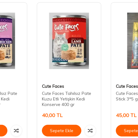
Cute Faces
Cute Faces
lsız Pate
Cute Faces Tahılsız Pate
Cute Faces
 Kedi
Kuzu Etli Yetişkin Kedi
Stick 3*5 g
r
Konserve 400 gr
40,00
TL
45,00
TL
Sepete Ekle
Sepete