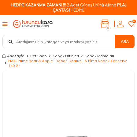
HEDİYE KAZANMA ZAMANI !!!
2 Adet Güneş Ürünü Alana
PLAJ
ÇANTASI
HEDİYE
0
0
ARA
Anasayfa
Pet Shop
Köpek Ürünleri
Köpek Mamaları
N&D Prıme Boar & Apple - Yaban Domuzu & Elma Köpek Konserve
140 Gr