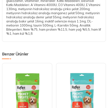
glukozamin, vitaminler, mineraller. Katkı Maddeleri; Besinsel
Katkı Maddeleri: A Vitamini 4000IU, D3 Vitamini 400IU, E Vitamini
130mg, metiyonin hidroksilaz analoğu çinko şelat 200mg;
metiyonin hidroksilaz analoğu manganez şelat 50mg; metiyonin
hidroksilaz analoğu demir şelat 55mg; metiyonin hidroksilaz
analoğu bakır şelat 16mg; inaktif selenize maya 1.1mg; DL-
metionin 1000mg; taurin 500mg; L-Karnitin 50mg. Analitik
Bileşenleri; Nem %75, ham protein %11,5, ham yağ %5,5, ham lif
%1, ham kül %1,8
Benzer Ürünler