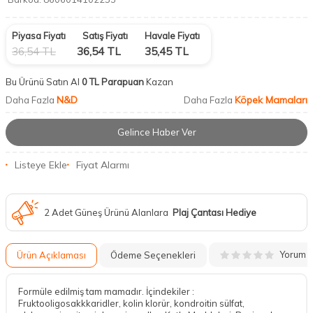
Piyasa Fiyatı
Satış Fiyatı
Havale Fiyatı
36,54
TL
36,54
TL
35,45
TL
Bu Ürünü Satın Al
0 TL Parapuan
Kazan
N&D
Köpek Mamaları
Daha Fazla
Daha Fazla
Gelince Haber Ver
Listeye Ekle
Fiyat Alarmı
2 Adet Güneş Ürünü Alanlara
Plaj Çantası Hediye
Yorum
Ürün Açıklaması
Ödeme Seçenekleri
Formüle edilmiş tam mamadır. İçindekiler :
Fruktooligosakkkaridler, kolin klorür, kondroitin sülfat,