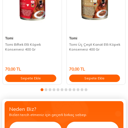
Tomi
Tomi
Tomi Biftek Etli Köpek
Tomi Üç Çeşit Kanat Etli Köpek
Konservesi 400 Gr
Konservesi 400 Gr
70,00
TL
70,00
TL
Sepete Ekle
Sepete Ekle
Neden Biz?
Bizleri tercih etmeniz için geçerli birkaç sebep.