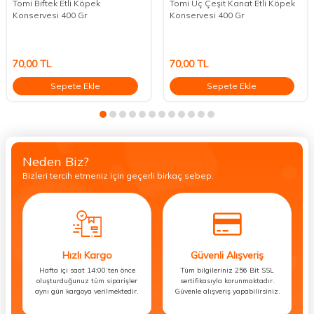
Tomi Biftek Etli Köpek
Tomi Üç Çeşit Kanat Etli Köpek
Konservesi 400 Gr
Konservesi 400 Gr
70,00
TL
70,00
TL
Sepete Ekle
Sepete Ekle
Neden Biz?
Bizleri tercih etmeniz için geçerli birkaç sebep.
Hızlı Kargo
Güvenli Alışveriş
Hafta içi saat 14:00’ten önce
Tüm bilgileriniz 256 Bit SSL
oluşturduğunuz tüm siparişler
sertifikasıyla korunmaktadır.
aynı gün kargoya verilmektedir.
Güvenle alışveriş yapabilirsiniz.