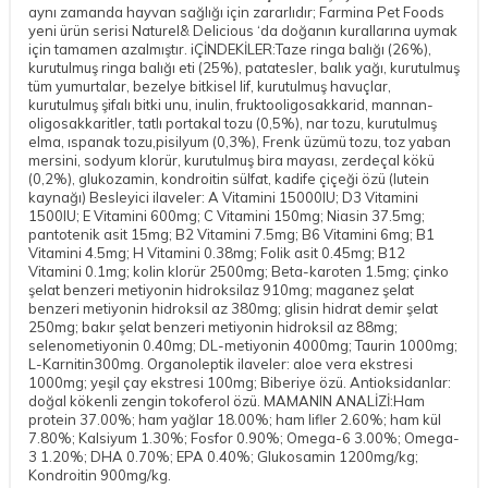
aynı zamanda hayvan sağlığı için zararlıdır; Farmina Pet Foods
yeni ürün serisi Naturel& Delicious ‘da doğanın kurallarına uymak
için tamamen azalmıştır. iÇİNDEKİLER:Taze ringa balığı (26%),
kurutulmuş ringa balığı eti (25%), patatesler, balık yağı, kurutulmuş
tüm yumurtalar, bezelye bitkisel lif, kurutulmuş havuçlar,
kurutulmuş şifalı bitki unu, inulin, fruktooligosakkarid, mannan-
oligosakkaritler, tatlı portakal tozu (0,5%), nar tozu, kurutulmuş
elma, ıspanak tozu,pisilyum (0,3%), Frenk üzümü tozu, toz yaban
mersini, sodyum klorür, kurutulmuş bira mayası, zerdeçal kökü
(0,2%), glukozamin, kondroitin sülfat, kadife çiçeği özü (lutein
kaynağı) Besleyici ilaveler: A Vitamini 15000IU; D3 Vitamini
1500IU; E Vitamini 600mg; C Vitamini 150mg; Niasin 37.5mg;
pantotenik asit 15mg; B2 Vitamini 7.5mg; B6 Vitamini 6mg; B1
Vitamini 4.5mg; H Vitamini 0.38mg; Folik asit 0.45mg; B12
Vitamini 0.1mg; kolin klorür 2500mg; Beta-karoten 1.5mg; çinko
şelat benzeri metiyonin hidroksilaz 910mg; maganez şelat
benzeri metiyonin hidroksil az 380mg; glisin hidrat demir şelat
250mg; bakır şelat benzeri metiyonin hidroksil az 88mg;
selenometiyonin 0.40mg; DL-metiyonin 4000mg; Taurin 1000mg;
L-Karnitin300mg. Organoleptik ilaveler: aloe vera ekstresi
1000mg; yeşil çay ekstresi 100mg; Biberiye özü. Antioksidanlar:
doğal kökenli zengin tokoferol özü. MAMANIN ANALİZİ:Ham
protein 37.00%; ham yağlar 18.00%; ham lifler 2.60%; ham kül
7.80%; Kalsiyum 1.30%; Fosfor 0.90%; Omega-6 3.00%; Omega-
DESTEK
3 1.20%; DHA 0.70%; EPA 0.40%; Glukosamin 1200mg/kg;
Kondroitin 900mg/kg.