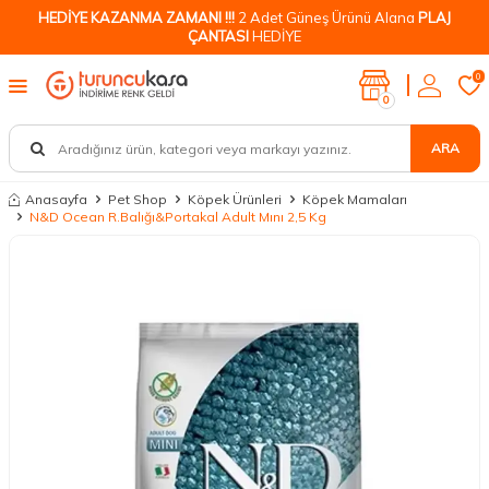
HEDİYE KAZANMA ZAMANI !!!
2 Adet Güneş Ürünü Alana
PLAJ
ÇANTASI
HEDİYE
0
0
ARA
Anasayfa
Pet Shop
Köpek Ürünleri
Köpek Mamaları
N&D Ocean R.Balığı&Portakal Adult Mını 2,5 Kg