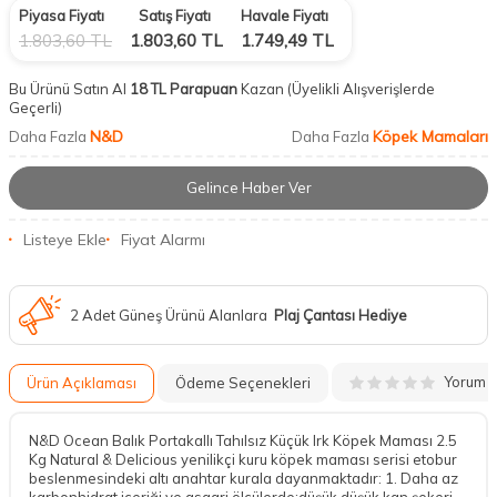
Piyasa Fiyatı
Satış Fiyatı
Havale Fiyatı
1.803,60
TL
1.803,60
TL
1.749,49
TL
Bu Ürünü Satın Al
18 TL Parapuan
Kazan
(Üyelikli Alışverişlerde
Geçerli)
N&D
Köpek Mamaları
Daha Fazla
Daha Fazla
Gelince Haber Ver
Listeye Ekle
Fiyat Alarmı
2 Adet Güneş Ürünü Alanlara
Plaj Çantası Hediye
Yorum
Ürün Açıklaması
Ödeme Seçenekleri
N&D Ocean Balık Portakallı Tahılsız Küçük Irk Köpek Maması 2.5
Kg Natural & Delicious yenilikçi kuru köpek maması serisi etobur
beslenmesindeki altı anahtar kurala dayanmaktadır: 1. Daha az
karbonhidrat içeriği ve asgari ölçülerde;düşük düşük kan şekeri