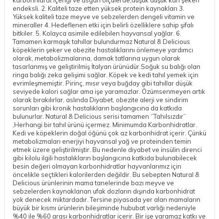
endeksli. 2. Kaliteli taze etten yüksek protein kaynakları 3.
Yüksek kaliteli taze meyve ve sebzelerden dengeli vitamin ve
mineraller 4. Hedeflenen etki için belirli özelliklere sahip şifalı
bitkiler. 5. Kolayca asimile edilebilen hayvansal yağlar. 6.
Tamamen karmaşık tahıllar bulundurmaz Natural & Delicious
köpeklerin şeker ve obezite hastalıklarını önlemeye yardımcı
olarak, metabolizmalarına, damak tatlarına uygun olarak
tasarlanmış ve geliştirilmiş İtalyan ürünüdür.Soğuk su balığı olan
ringa balığı zeka gelişimi sağlar. Köpek ve kedi tahıl yemek için
evrimleşmemiştir. Pirinç, mısır veya buğday gibi tahıllar düşük
seviyede kalori sağlar ama işe yaramazlar. Özümsenmeyen artık
olarak bırakılırlar, aslında Diyabet, obezite alerji ve sindirim
sorunları gibi kronik hastalıkların başlangıcına da katkıda
bulunurlar. Natural & Delicious serisi tamamen ‘’Tahılsızdır’’
,Herhangi bir tahıl ürünü içermez. Minimumda Karbonhidratlar.
Kedi ve köpeklerin doğal öğünü çok az karbonhidrat içerir. Çünkü
metabolizmaları enerjiyi hayvansal yağ ve proteinden temin
etmek üzere geliştirilmiştir. Bu nedenle diyabet ve insülin direnci
gibi kilolu ilgili hastalıkların başlangıcına katkıda bulunabilecek
besin değeri olmayan karbonhidratlar hayvanlarımız için
öncelikle seçtikleri kalorilerden değildir. Bu sebepten Natural &
Delicious ürünlerinin mama tanelerinde bazı meyve ve
sebzelerden kaynaklanan ufak dozların dışında karbonhidrat
yok denecek miktardadır. Tersine piyasada yer alan mamaların
büyük bir kısmı ürünlerin bileşiminde hububat varlığı nedeniyle
%40 ile %60 arası karbonhidratlar içerir. Bir işe yaramaz katkı ve