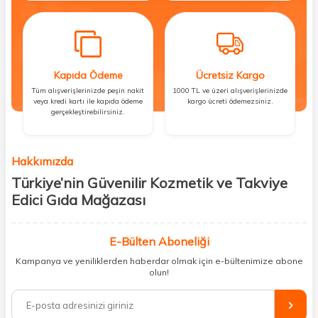
Kapıda Ödeme
Ücretsiz Kargo
Tüm alışverişlerinizde peşin nakit
1000 TL ve üzeri alışverişlerinizde
veya kredi kartı ile kapıda ödeme
kargo ücreti ödemezsiniz.
gerçekleştirebilirsiniz.
Hakkımızda
Türkiye’nin Güvenilir Kozmetik ve Takviye
Edici Gıda Mağazası
Güzellik, sağlık ve iyi hissetmek herkesin hakkı! Biz de bu vizyonla, hem
kişisel bakım hem de takviye edici gıda ürünlerini sizlerle
E-Bülten Aboneliği
buluşturuyoruz. Artık mağaza mağaza dolaşmanıza gerek yok;
Kampanya ve yeniliklerden haberdar olmak için e-bültenimize abone
ihtiyacınız olan her şeyi tek bir çatı altında topluyor ve kapınıza kadar
olun!
güvenle ulaştırıyoruz.
%100 orijinal kozmetik ve sağlık ürünleriyle güzelliğinizi tamamlayabilir,
vücudunuzu desteklemek için güvenilir takviye edici gıdalara