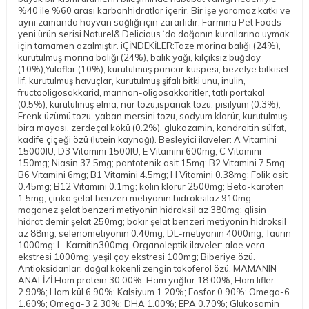
%40 ile %60 arası karbonhidratlar içerir. Bir işe yaramaz katkı ve
aynı zamanda hayvan sağlığı için zararlıdır; Farmina Pet Foods
yeni ürün serisi Naturel& Delicious ‘da doğanın kurallarına uymak
için tamamen azalmıştır. iÇİNDEKİLER:Taze morina balığı (24%),
kurutulmuş morina balığı (24%), balık yağı, kılçıksız buğday
(10%),Yulaflar (10%), kurutulmuş pancar küspesi, bezelye bitkisel
lif, kurutulmuş havuçlar, kurutulmuş şifalı bitki unu, inulin,
fructooligosakkarid, mannan-oligosakkaritler, tatlı portakal
(0.5%), kurutulmuş elma, nar tozu,ıspanak tozu, pisilyum (0.3%),
Frenk üzümü tozu, yaban mersini tozu, sodyum klorür, kurutulmuş
bira mayası, zerdeçal kökü (0.2%), glukozamin, kondroitin sülfat,
kadife çiçeği özü (lutein kaynağı). Besleyici ilaveler: A Vitamini
15000IU; D3 Vitamini 1500IU; E Vitamini 600mg; C Vitamini
150mg; Niasin 37.5mg; pantotenik asit 15mg; B2 Vitamini 7.5mg;
B6 Vitamini 6mg; B1 Vitamini 4.5mg; H Vitamini 0.38mg; Folik asit
0.45mg; B12 Vitamini 0.1mg; kolin klorür 2500mg; Beta-karoten
1.5mg; çinko şelat benzeri metiyonin hidroksilaz 910mg;
maganez şelat benzeri metiyonin hidroksil az 380mg; glisin
hidrat demir şelat 250mg; bakır şelat benzeri metiyonin hidroksil
az 88mg; selenometiyonin 0.40mg; DL-metiyonin 4000mg; Taurin
1000mg; L-Karnitin300mg. Organoleptik ilaveler: aloe vera
ekstresi 1000mg; yeşil çay ekstresi 100mg; Biberiye özü.
Antioksidanlar: doğal kökenli zengin tokoferol özü. MAMANIN
ANALİZİ:Ham protein 30.00%; Ham yağlar 18.00%; Ham lifler
2.90%; Ham kül 6.90%; Kalsiyum 1.20%; Fosfor 0.90%; Omega-6
1.60%; Omega-3 2.30%; DHA 1.00%; EPA 0.70%; Glukosamin