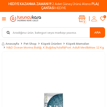
HEDİYE KAZANMA ZAMANI !!!
2 Adet Güneş Ürünü Alana
PLAJ
ÇANTASI
HEDİYE
0
0
ARA
Anasayfa
Pet Shop
Köpek Ürünleri
Köpek Mamaları
N&D Ocean Morina Balığı, K.Buğday,Yulaf&Port. Adult Med&Maxı 12 Kg