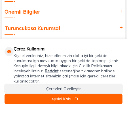
Önemli Bilgiler
Turuncukasa Kurumsal
Hızlı Erişim
Çerez Kullanımı
Kişisel verileriniz, hizmetlerimizin daha iyi bir şekilde
Uygulamalarımız
sunulması için mevzuata uygun bir şekilde toplanıp işlenir.
Konuyla ilgili detaylı bilgi almak için Gizlilik Politikamızı
inceleyebilirsiniz.
Reddet
seçeneğine tıklamanız halinde
yalnızca internet sitemizin çalışması için gerekli çerezler
Adres & İletişim
kullanılacaktır.
Çerezleri Özelleştir
Hepsini Kabul Et
T
-Soft
E-Ticaret
Sistemleriyle Hazırlanmıştır.