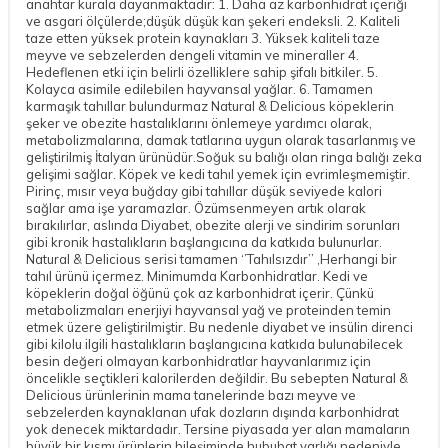
anahtar kurala dayanmaktadır: 1. Daha az karbonhidrat içeriği
ve asgari ölçülerde;düşük düşük kan şekeri endeksli. 2. Kaliteli
taze etten yüksek protein kaynakları 3. Yüksek kaliteli taze
meyve ve sebzelerden dengeli vitamin ve mineraller 4.
Hedeflenen etki için belirli özelliklere sahip şifalı bitkiler. 5.
Kolayca asimile edilebilen hayvansal yağlar. 6. Tamamen
karmaşık tahıllar bulundurmaz Natural & Delicious köpeklerin
şeker ve obezite hastalıklarını önlemeye yardımcı olarak,
metabolizmalarına, damak tatlarına uygun olarak tasarlanmış ve
geliştirilmiş İtalyan ürünüdür.Soğuk su balığı olan ringa balığı zeka
gelişimi sağlar. Köpek ve kedi tahıl yemek için evrimleşmemiştir.
Pirinç, mısır veya buğday gibi tahıllar düşük seviyede kalori
sağlar ama işe yaramazlar. Özümsenmeyen artık olarak
bırakılırlar, aslında Diyabet, obezite alerji ve sindirim sorunları
gibi kronik hastalıkların başlangıcına da katkıda bulunurlar.
Natural & Delicious serisi tamamen ‘’Tahılsızdır’’ ,Herhangi bir
tahıl ürünü içermez. Minimumda Karbonhidratlar. Kedi ve
köpeklerin doğal öğünü çok az karbonhidrat içerir. Çünkü
metabolizmaları enerjiyi hayvansal yağ ve proteinden temin
etmek üzere geliştirilmiştir. Bu nedenle diyabet ve insülin direnci
gibi kilolu ilgili hastalıkların başlangıcına katkıda bulunabilecek
besin değeri olmayan karbonhidratlar hayvanlarımız için
öncelikle seçtikleri kalorilerden değildir. Bu sebepten Natural &
Delicious ürünlerinin mama tanelerinde bazı meyve ve
sebzelerden kaynaklanan ufak dozların dışında karbonhidrat
yok denecek miktardadır. Tersine piyasada yer alan mamaların
büyük bir kısmı ürünlerin bileşiminde hububat varlığı nedeniyle