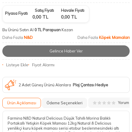
Satış Fiyatı
Havale Fiyatı
Piyasa Fiyatı
0,00
TL
0,00
TL
Bu Ürünü Satın Al
0 TL Parapuan
Kazan
N&D
Köpek Mamaları
Daha Fazla
Daha Fazla
Gelince Haber Ver
Listeye Ekle
Fiyat Alarmı
2 Adet Güneş Ürünü Alanlara
Plaj Çantası Hediye
Yorum
Ürün Açıklaması
Ödeme Seçenekleri
Farmina N&D Natural Delicious Düşük Tahıllı Morina Balıklı
Portakallı Yetişkin Köpek Maması 12kg Natural & Delicious
yenilikçi kuru köpek maması serisi etobur beslenmesindeki altı