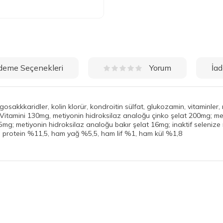
deme Seçenekleri
İad
Yorum
osakkkaridler, kolin klorür, kondroitin sülfat, glukozamin, vitaminler, 
E Vitamini 130mg, metiyonin hidroksilaz analoğu çinko şelat 200mg; 
5mg; metiyonin hidroksilaz analoğu bakır şelat 16mg; inaktif seleni
am protein %11,5, ham yağ %5,5, ham lif %1, ham kül %1,8