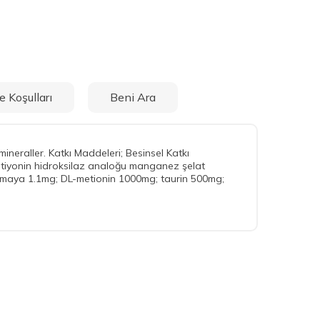
e Koşulları
Beni Ara
mineraller. Katkı Maddeleri; Besinsel Katkı
metiyonin hidroksilaz analoğu manganez şelat
ze maya 1.1mg; DL-metionin 1000mg; taurin 500mg;