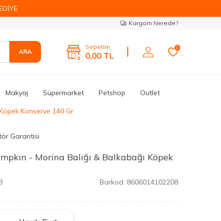
EDİYE
Kargom Nerede?
Sepetim
0
ARA
0,00
TL
0
Makyaj
Süpermarket
Petshop
Outlet
 Köpek Konserve 140 Gr
tör Garantisi
mpkın - Morina Balığı & Balkabağı Köpek
8
Barkod:
8606014102208