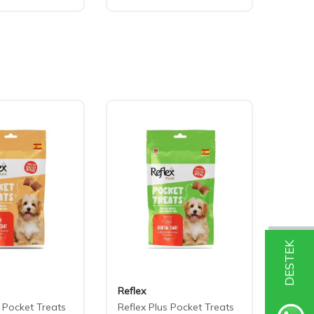
DESTEK
Reflex
Daisy
s Pocket Treats
Reflex Plus Pocket Treats
Daisy 