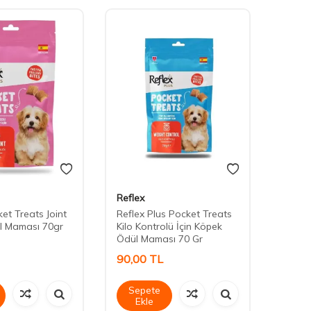
Reflex
Daisy
et Treats Joint
Reflex Plus Pocket Treats
Daisy
l Maması 70gr
Kilo Kontrolü İçin Köpek
Ödül Maması 70 Gr
90,00
TL
90,0
Sepete
Sep
Ekle
Ek