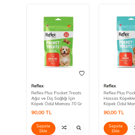
Reflex
Reflex
 Adult
Reflex Plus Pocket Treats
Reflex Plus Poc
Ağız ve Diş Sağlığı İçin
Hassas Köpekler
Köpek Ödül Maması 70 Gr
Köpek Ödül Mam
90,00
TL
90,00
TL
Sepete
Sepete
Ekle
Ekle