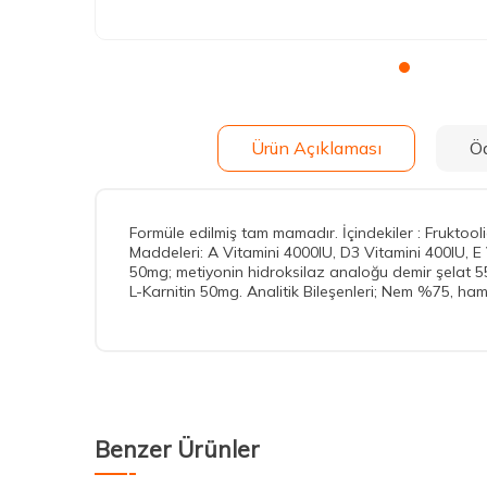
Ürün Açıklaması
Ö
Formüle edilmiş tam mamadır. İçindekiler : Fruktoolig
Maddeleri: A Vitamini 4000IU, D3 Vitamini 400IU, 
50mg; metiyonin hidroksilaz analoğu demir şelat 5
L-Karnitin 50mg. Analitik Bileşenleri; Nem %75, h
Benzer Ürünler