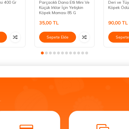
si 400 Gr
Parçacıklı Dana Etli Mini Ve
Deri ve Tüy
Küçük Irklar İçin Yetişkin
Köpek Ödü
Köpek Maması 85 G
35,00
TL
90,00
TL
Sepete Ekle
Sepete
.