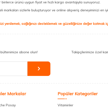
binlerce ürünü uygun fiyat ve hızlı kargo avantajıyla sunuyoruz.
 markaları sizlerle buluşturuyor ve online alışveriş deneyiminizi en iyi 
izi yenilemek, sağlığınızı desteklemek ve güzelliğinize değer katmak için
-bültenimize abone olun!
Takipçilerimize özel ka
ler Markalar
Popüler Kategoriler
che Posay
Vitaminler