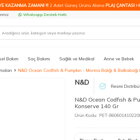
YE KAZANMA ZAMANI !!!
2 Adet Güneş Ürünü Alana
PLAJ ÇANTASI
H
rimiz
Whatsapp Destek Hattı
isel Bakım
Saç Bakımı
Sağlık ve Medikal
Anne ve Bebek
maları
N&D Ocean Codfısh & Pumpkın - Morina Balığı & Balkabağı
N&D
Resmi Distribü
N&D Ocean Codfısh & Pu
Konserve 140 Gr
Ürün Kodu:
PET-860601410220