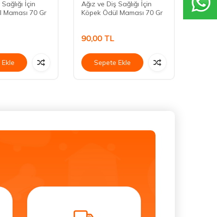
 Sağlığı İçin
Ağız ve Diş Sağlığı İçin
Köpek
l Maması 70 Gr
Köpek Ödül Maması 70 Gr
90,00
TL
75,0
 Ekle
Sepete Ekle
Se