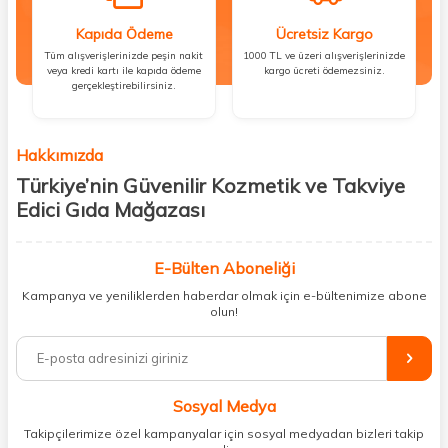
Kapıda Ödeme
Ücretsiz Kargo
Tüm alışverişlerinizde peşin nakit
1000 TL ve üzeri alışverişlerinizde
veya kredi kartı ile kapıda ödeme
kargo ücreti ödemezsiniz.
gerçekleştirebilirsiniz.
Hakkımızda
Türkiye’nin Güvenilir Kozmetik ve Takviye
Edici Gıda Mağazası
Güzellik, sağlık ve iyi hissetmek herkesin hakkı! Biz de bu vizyonla, hem
kişisel bakım hem de takviye edici gıda ürünlerini sizlerle
E-Bülten Aboneliği
buluşturuyoruz. Artık mağaza mağaza dolaşmanıza gerek yok;
Kampanya ve yeniliklerden haberdar olmak için e-bültenimize abone
ihtiyacınız olan her şeyi tek bir çatı altında topluyor ve kapınıza kadar
olun!
güvenle ulaştırıyoruz.
%100 orijinal kozmetik ve sağlık ürünleriyle güzelliğinizi tamamlayabilir,
vücudunuzu desteklemek için güvenilir takviye edici gıdalara
ulaşabilirsiniz. Cilt bakımından saç bakımına, makyajdan vitamin ve
Sosyal Medya
minerallere kadar binlerce ürünü uygun fiyat ve hızlı kargo avantajıyla
sunuyoruz.
Takipçilerimize özel kampanyalar için sosyal medyadan bizleri takip