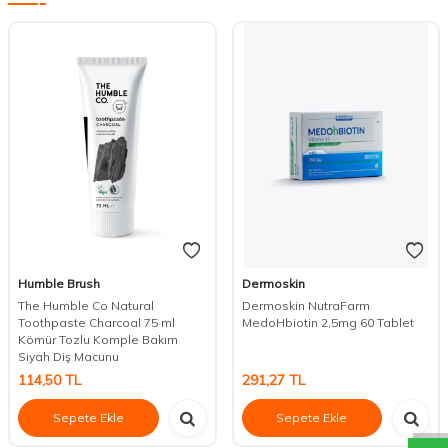
Humble Brush
Dermoskin
The Humble Co Natural
Dermoskin NutraFarm
Toothpaste Charcoal 75 ml
MedoHbiotin 2,5mg 60 Tablet
Kömür Tozlu Komple Bakım
Siyah Diş Macunu
114,50
TL
291,27
TL
DESTEK
Sepete Ekle
Sepete Ekle