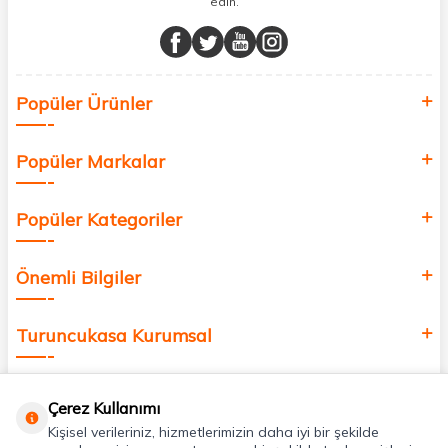
edin.
Müşteri memnuniyetini ön planda tutarak, en kaliteli markaları sizlerle
buluşturuyor ve online alışveriş deneyiminizi en iyi hale getiriyoruz.
Sağlık, güzellik ve iyi yaşam için aradığınız her şey burada!
Siz de kendinizi yenilemek, sağlığınızı desteklemek ve güzelliğinize
Popüler Ürünler
değer katmak için bize katılın!
Popüler Markalar
Popüler Kategoriler
Önemli Bilgiler
Turuncukasa Kurumsal
Hızlı Erişim
Çerez Kullanımı
Kişisel verileriniz, hizmetlerimizin daha iyi bir şekilde