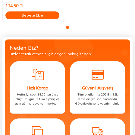
114,50
TL
Sepete Ekle
Neden Biz?
Bizleri tercih etmeniz için geçerli birkaç sebep.
Hızlı Kargo
Güvenli Alışveriş
Hafta içi saat 14:00’ten önce
Tüm bilgileriniz 256 Bit SSL
oluşturduğunuz tüm siparişler
sertifikasıyla korunmaktadır.
aynı gün kargoya verilmektedir.
Güvenle alışveriş yapabilirsiniz.