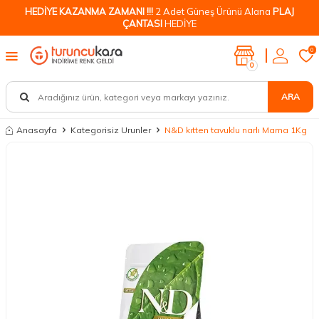
HEDİYE KAZANMA ZAMANI !!!
2 Adet Güneş Ürünü Alana
PLAJ
ÇANTASI
HEDİYE
0
0
ARA
Anasayfa
Kategorisiz Urunler
N&D kıtten tavuklu narlı Mama 1Kg