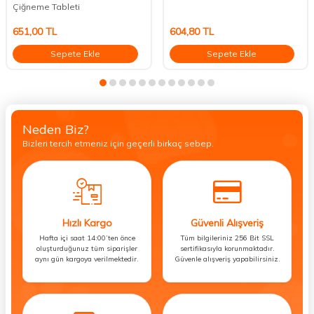
Çiğneme Tableti
651,00
TL
604,80
TL
Sepete Ekle
Sepete Ekle
Neden Biz?
Bizleri tercih etmeniz için geçerli birkaç sebep.
Hızlı Kargo
Güvenli Alışveriş
Hafta içi saat 14:00’ten önce
Tüm bilgileriniz 256 Bit SSL
oluşturduğunuz tüm siparişler
sertifikasıyla korunmaktadır.
aynı gün kargoya verilmektedir.
Güvenle alışveriş yapabilirsiniz.