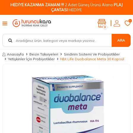
HEDİYE KAZANMA ZAMANI !!!
2 Adet Güneş Ürünü Alana
PLAJ
ÇANTASI
HEDİYE
0
0
ARA
Anasayfa
Besin Takviyeleri
Sindirim Sistemi Ve Probiyotikler
Yetişkinler İçin Probiyotikler
Nbt Life Duobalance Meta 30 Kapsül