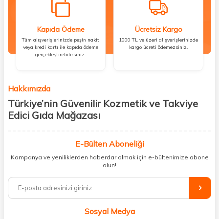
Kapıda Ödeme
Ücretsiz Kargo
Tüm alışverişlerinizde peşin nakit
1000 TL ve üzeri alışverişlerinizde
veya kredi kartı ile kapıda ödeme
kargo ücreti ödemezsiniz.
gerçekleştirebilirsiniz.
Hakkımızda
Türkiye’nin Güvenilir Kozmetik ve Takviye
Edici Gıda Mağazası
Güzellik, sağlık ve iyi hissetmek herkesin hakkı! Biz de bu vizyonla, hem
kişisel bakım hem de takviye edici gıda ürünlerini sizlerle
E-Bülten Aboneliği
buluşturuyoruz. Artık mağaza mağaza dolaşmanıza gerek yok;
Kampanya ve yeniliklerden haberdar olmak için e-bültenimize abone
ihtiyacınız olan her şeyi tek bir çatı altında topluyor ve kapınıza kadar
olun!
güvenle ulaştırıyoruz.
%100 orijinal kozmetik ve sağlık ürünleriyle güzelliğinizi tamamlayabilir,
vücudunuzu desteklemek için güvenilir takviye edici gıdalara
ulaşabilirsiniz. Cilt bakımından saç bakımına, makyajdan vitamin ve
Sosyal Medya
minerallere kadar binlerce ürünü uygun fiyat ve hızlı kargo avantajıyla