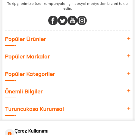
sunuyoruz.
Takipçilerimize özel kampanyalar için sosyal medyadan bizleri takip
edin.
Müşteri memnuniyetini ön planda tutarak, en kaliteli markaları sizlerle
buluşturuyor ve online alışveriş deneyiminizi en iyi hale getiriyoruz.
Sağlık, güzellik ve iyi yaşam için aradığınız her şey burada!
Siz de kendinizi yenilemek, sağlığınızı desteklemek ve güzelliğinize
Popüler Ürünler
değer katmak için bize katılın!
Popüler Markalar
Popüler Kategoriler
Önemli Bilgiler
Turuncukasa Kurumsal
Hızlı Erişim
Çerez Kullanımı