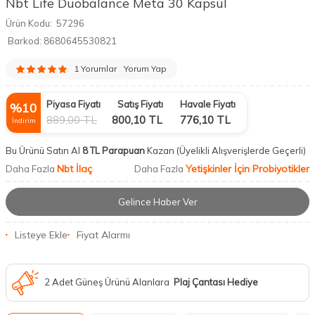
Nbt Life Duobalance Meta 30 Kapsül
Ürün Kodu:
57296
Barkod:
8680645530821
1 Yorumlar
Yorum Yap
Piyasa Fiyatı
Satış Fiyatı
Havale Fiyatı
%
10
889,00
TL
800,10
TL
776,10
TL
İndirim
Bu Ürünü Satın Al
8 TL Parapuan
Kazan
(Üyelikli Alışverişlerde Geçerli)
Nbt İlaç
Yetişkinler İçin Probiyotikler
Daha Fazla
Daha Fazla
Gelince Haber Ver
Listeye Ekle
Fiyat Alarmı
2 Adet Güneş Ürünü Alanlara
Plaj Çantası Hediye