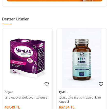
Benzer Ürünler
Bayer
QMEL
Miralax Oral Solüsyon 10 Saşe
QMEL Life Biotic Probiyotik 30
Kapsül
467,49
TL
857,34
TL