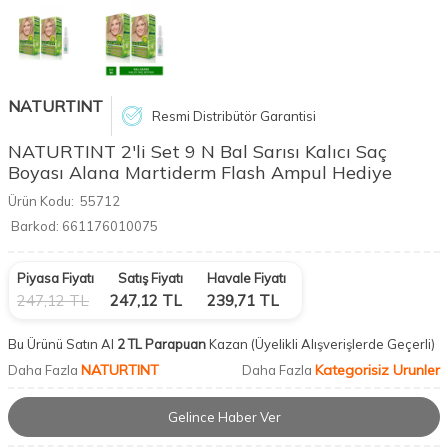
NATURTINT
Resmi Distribütör Garantisi
NATURTINT 2'li Set 9 N Bal Sarısı Kalıcı Saç
Boyası Alana Martiderm Flash Ampul Hediye
Ürün Kodu:
55712
Barkod:
661176010075
Piyasa Fiyatı
Satış Fiyatı
Havale Fiyatı
247,12
TL
247,12
TL
239,71
TL
Bu Ürünü Satın Al
2 TL Parapuan
Kazan
(Üyelikli Alışverişlerde Geçerli)
NATURTINT
Kategorisiz Urunler
Daha Fazla
Daha Fazla
Gelince Haber Ver