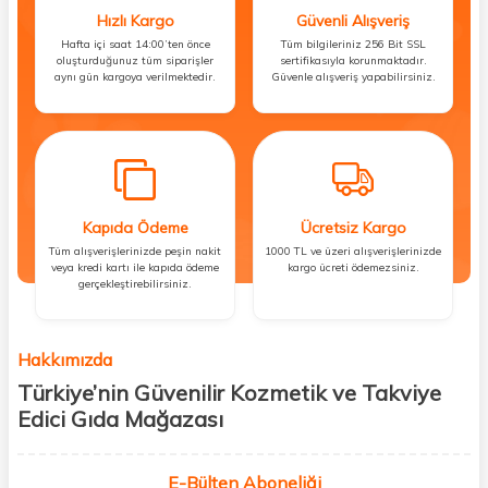
Hızlı Kargo
Güvenli Alışveriş
Hafta içi saat 14:00’ten önce
Tüm bilgileriniz 256 Bit SSL
oluşturduğunuz tüm siparişler
sertifikasıyla korunmaktadır.
aynı gün kargoya verilmektedir.
Güvenle alışveriş yapabilirsiniz.
Kapıda Ödeme
Ücretsiz Kargo
Tüm alışverişlerinizde peşin nakit
1000 TL ve üzeri alışverişlerinizde
veya kredi kartı ile kapıda ödeme
kargo ücreti ödemezsiniz.
gerçekleştirebilirsiniz.
Hakkımızda
Türkiye’nin Güvenilir Kozmetik ve Takviye
Edici Gıda Mağazası
Güzellik, sağlık ve iyi hissetmek herkesin hakkı! Biz de bu vizyonla, hem
kişisel bakım hem de takviye edici gıda ürünlerini sizlerle
E-Bülten Aboneliği