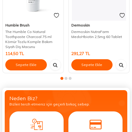
Humble Brush
Dermoskin
The Humble Co Natural
Dermoskin NutraFarm
Toothpaste Charcoal 75 ml
MedoHbiotin 2,5mg 60 Tablet
Kömür Tozlu Komple Bakım
Siyah Diş Macunu
114,50
TL
291,27
TL
Sepete Ekle
Sepete Ekle
Neden Biz?
Bizleri tercih etmeniz için geçerli birkaç sebep.