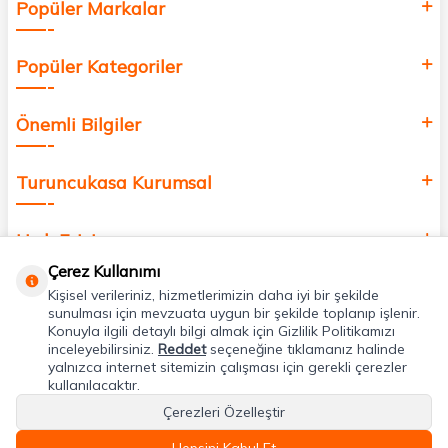
Popüler Markalar
Popüler Kategoriler
Önemli Bilgiler
Turuncukasa Kurumsal
Hızlı Erişim
Çerez Kullanımı
Kişisel verileriniz, hizmetlerimizin daha iyi bir şekilde
Uygulamalarımız
sunulması için mevzuata uygun bir şekilde toplanıp işlenir.
Konuyla ilgili detaylı bilgi almak için Gizlilik Politikamızı
inceleyebilirsiniz.
Reddet
seçeneğine tıklamanız halinde
Adres & İletişim
yalnızca internet sitemizin çalışması için gerekli çerezler
kullanılacaktır.
Çerezleri Özelleştir