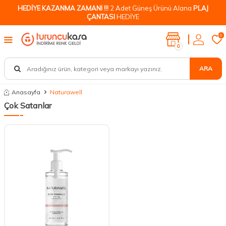
HEDİYE KAZANMA ZAMANI !!!
2 Adet Güneş Ürünü Alana
PLAJ
ÇANTASI
HEDİYE
0
0
ARA
Anasayfa
Naturawell
Çok Satanlar