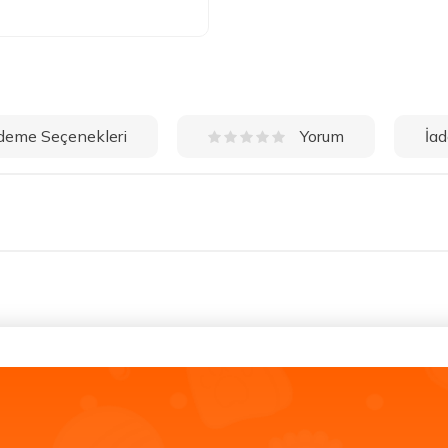
deme Seçenekleri
İad
Yorum
.