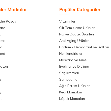
ler Markalar
Popüler Kategoriler
che Posay
Vitaminler
care
Cilt Temizleme Ürünleri
xin
Ruj ve Dudak Ürünleri
rma
Anti Aging Ürünler
la
Parfüm - Deodarant ve Roll on
med
Nemlendiriciler
Maskara ve Rimel
aton
Eyeliner ve Dipliner
Saç Kremleri
e
Şampuanlar
Ağız Bakım Ürünleri
y
Kedi Mamaları
te
Köpek Mamaları