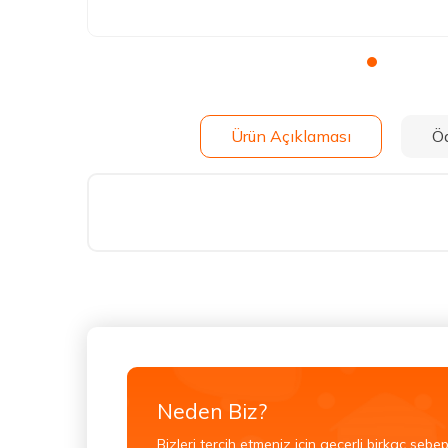
Ürün Açıklaması
Ö
Neden Biz?
Bizleri tercih etmeniz için geçerli birkaç sebep