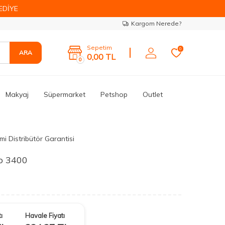
EDİYE
Kargom Nerede?
Sepetim
0
ARA
0,00
TL
0
Makyaj
Süpermarket
Petshop
Outlet
mi Distribütör Garantisi
o 3400
ı
Havale Fiyatı