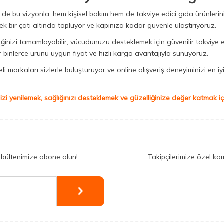
Biz de bu vizyonla, hem kişisel bakım hem de takviye edici gıda ürünler
ek bir çatı altında topluyor ve kapınıza kadar güvenle ulaştırıyoruz.
iğinizi tamamlayabilir, vücudunuzu desteklemek için güvenilir takviye e
binlerce ürünü uygun fiyat ve hızlı kargo avantajıyla sunuyoruz.
 markaları sizlerle buluşturuyor ve online alışveriş deneyiminizi en iyi 
izi yenilemek, sağlığınızı desteklemek ve güzelliğinize değer katmak için
-bültenimize abone olun!
Takipçilerimize özel ka