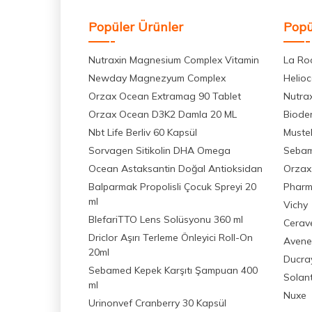
Popüler Ürünler
Popü
Nutraxin Magnesium Complex Vitamin
La Ro
Newday Magnezyum Complex
Helio
Orzax Ocean Extramag 90 Tablet
Nutra
Orzax Ocean D3K2 Damla 20 ML
Biode
Nbt Life Berliv 60 Kapsül
Muste
Sorvagen Sitikolin DHA Omega
Seba
Ocean Astaksantin Doğal Antioksidan
Orzax
Balparmak Propolisli Çocuk Spreyi 20
Pharm
ml
Vichy
BlefariTTO Lens Solüsyonu 360 ml
Cerav
Driclor Aşırı Terleme Önleyici Roll-On
Avene
20ml
Ducra
Sebamed Kepek Karşıtı Şampuan 400
Solan
ml
Nuxe
Urinonvef Cranberry 30 Kapsül