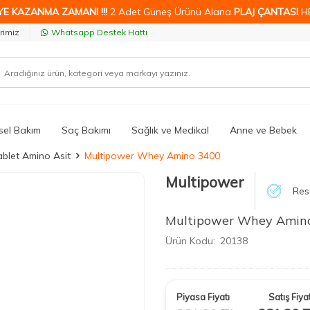
YE KAZANMA ZAMANI !!!
2 Adet Güneş Ürünü Alana
PLAJ ÇANTASI
H
rimiz
Whatsapp Destek Hattı
isel Bakım
Saç Bakımı
Sağlık ve Medikal
Anne ve Bebek
ablet Amino Asit
Multipower Whey Amino 3400
Multipower
Res
Multipower Whey Amin
Ürün Kodu:
20138
Piyasa Fiyatı
Satış Fiyat