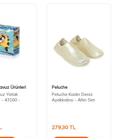
avuz Ürünleri
Peluche
Peluc
uz Yatak
Peluche Kadın Deniz
Peluc
 - 43160 -
Ayakkabısı - Altın Sim
Ayakk
L
279,30
TL
279,