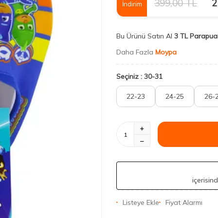
399,00
TL
2
İndirim
Bu Ürünü Satın Al
3 TL Parapua
Daha Fazla
Moypa
Seçiniz :
30-31
22-23
24-25
26-
içerisin
Listeye Ekle
Fiyat Alarmı