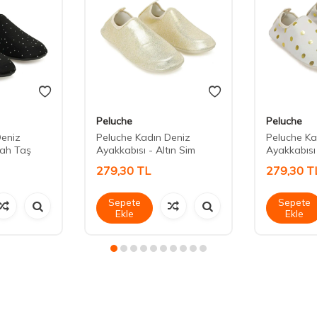
Peluche
Peluche
Deniz
Peluche Kadın Deniz
Peluche Ka
yah Taş
Ayakkabısı - Altın Sim
Ayakkabısı 
279,30
TL
279,30
T
Sepete
Sepete
Ekle
Ekle