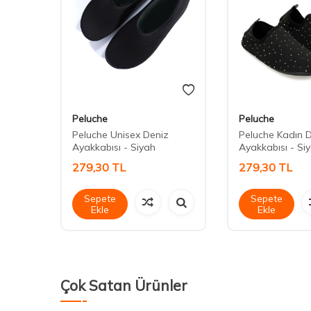
Peluche
Peluche
Peluche Unisex Deniz
Peluche Kadın 
Ayakkabısı - Siyah
Ayakkabısı - Si
279,30
TL
279,30
TL
Sepete
Sepete
Ekle
Ekle
Çok Satan Ürünler