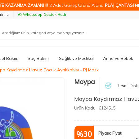
YE KAZANMA ZAMANI !!!
2 Adet Güneş Ürünü Alana
PLAJ ÇANTASI
H
rimiz
Whatsapp Destek Hattı
isel Bakım
Saç Bakımı
Sağlık ve Medikal
Anne ve Bebek
pa Kaydırmaz Havuz Çocuk Ayakkabısı - PJ Mask
Moypa
Resmi Distr
Moypa Kaydırmaz Havuz 
Ürün Kodu:
61245_5
%
30
Piyasa Fiyatı