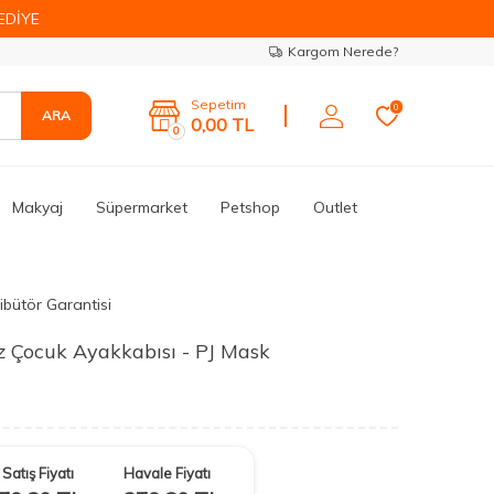
EDİYE
Kargom Nerede?
Sepetim
0
ARA
0,00
TL
0
Makyaj
Süpermarket
Petshop
Outlet
ibütör Garantisi
Çocuk Ayakkabısı - PJ Mask
Satış Fiyatı
Havale Fiyatı