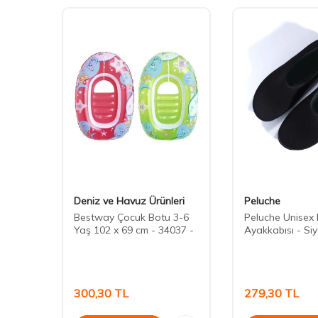
eri
Deniz ve Havuz Ürünleri
Peluche
Balık
Bestway Çocuk Botu 3-6
Peluche Unisex
 -
Yaş 102 x 69 cm - 34037 -
Ayakkabısı - Si
300,30
TL
279,30
TL