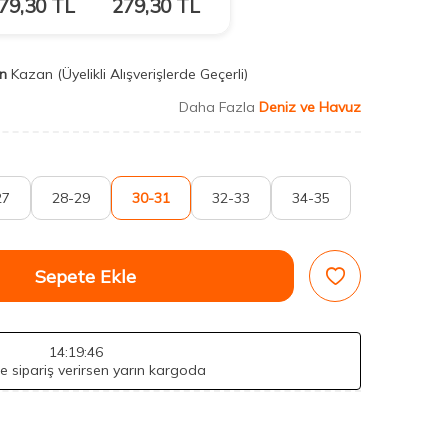
79,30
TL
279,30
TL
n
Kazan
(Üyelikli Alışverişlerde Geçerli)
Daha Fazla
Deniz ve Havuz
27
28-29
30-31
32-33
34-35
Sepete Ekle
14
:19
:45
de sipariş verirsen yarın kargoda