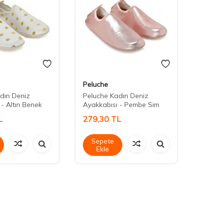
Peluche
Peluc
dın Deniz
Peluche Kadın Deniz
Peluc
- Altın Benek
Ayakkabısı - Pembe Sim
Ayakka
L
279,30
TL
279,
Sepete
Sep
Ekle
Ek