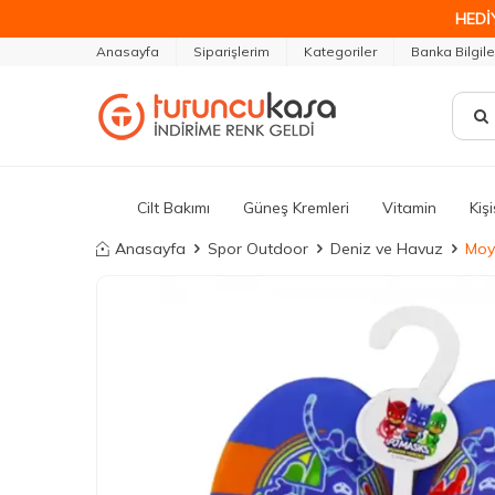
HEDİ
Anasayfa
Siparişlerim
Kategoriler
Banka Bilgile
Cilt Bakımı
Güneş Kremleri
Vitamin
Kiş
Anasayfa
Spor Outdoor
Deniz ve Havuz
Moy