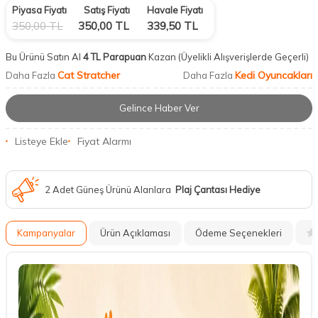
Piyasa Fiyatı
Satış Fiyatı
Havale Fiyatı
350,00
TL
350,00
TL
339,50
TL
Bu Ürünü Satın Al
4 TL Parapuan
Kazan
(Üyelikli Alışverişlerde Geçerli)
Cat Stratcher
Kedi Oyuncakları
Daha Fazla
Daha Fazla
Gelince Haber Ver
Listeye Ekle
Fiyat Alarmı
2 Adet Güneş Ürünü Alanlara
Plaj Çantası Hediye
Kampanyalar
Ürün Açıklaması
Ödeme Seçenekleri