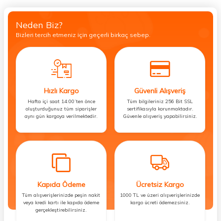
Neden Biz?
Bizleri tercih etmeniz için geçerli birkaç sebep.
Hızlı Kargo
Güvenli Alışveriş
Hafta içi saat 14:00’ten önce
Tüm bilgileriniz 256 Bit SSL
oluşturduğunuz tüm siparişler
sertifikasıyla korunmaktadır.
aynı gün kargoya verilmektedir.
Güvenle alışveriş yapabilirsiniz.
Kapıda Ödeme
Ücretsiz Kargo
Tüm alışverişlerinizde peşin nakit
1000 TL ve üzeri alışverişlerinizde
veya kredi kartı ile kapıda ödeme
kargo ücreti ödemezsiniz.
gerçekleştirebilirsiniz.