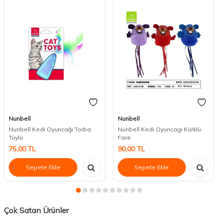
Nunbell
Nunbell
Nunbell Kedi Oyuncağı Torba
Nunbell Kedi Oyuncagı Kürklü
Tüylü
Fare
75,00
TL
90,00
TL
Sepete Ekle
Sepete Ekle
Çok Satan Ürünler