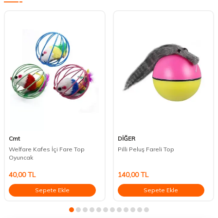
Cmt
DİĞER
Welfare Kafes İçi Fare Top
Pilli Peluş Fareli Top
Oyuncak
40,00
TL
140,00
TL
Sepete Ekle
Sepete Ekle