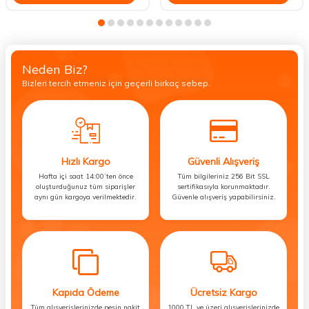
Neden Biz?
Bizleri tercih etmeniz için geçerli birkaç sebep.
Hızlı Kargo
Güvenli Alışveriş
Hafta içi saat 14:00’ten önce
Tüm bilgileriniz 256 Bit SSL
oluşturduğunuz tüm siparişler
sertifikasıyla korunmaktadır.
aynı gün kargoya verilmektedir.
Güvenle alışveriş yapabilirsiniz.
Kapıda Ödeme
Ücretsiz Kargo
Tüm alışverişlerinizde peşin nakit
1000 TL ve üzeri alışverişlerinizde