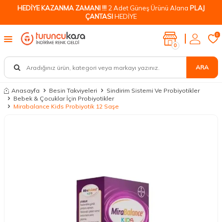
HEDİYE KAZANMA ZAMANI !!!
2 Adet Güneş Ürünü Alana
PLAJ
ÇANTASI
HEDİYE
0
0
ARA
Anasayfa
Besin Takviyeleri
Sindirim Sistemi Ve Probiyotikler
Bebek & Çocuklar İçin Probiyotikler
Mirabalance Kids Probiyotik 12 Saşe