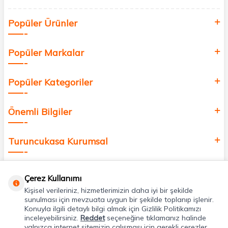
Siz de kendinizi yenilemek, sağlığınızı desteklemek ve güzelliğinize
Popüler Ürünler
değer katmak için bize katılın!
Popüler Markalar
Popüler Kategoriler
Önemli Bilgiler
Turuncukasa Kurumsal
Hızlı Erişim
Çerez Kullanımı
Kişisel verileriniz, hizmetlerimizin daha iyi bir şekilde
Uygulamalarımız
sunulması için mevzuata uygun bir şekilde toplanıp işlenir.
Konuyla ilgili detaylı bilgi almak için Gizlilik Politikamızı
inceleyebilirsiniz.
Reddet
seçeneğine tıklamanız halinde
yalnızca internet sitemizin çalışması için gerekli çerezler