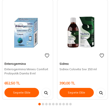
Enterogermina
Sidrex
Enterogermina Minies Comfort
Sidrex Colovita Sıvı 150 ml
Probiyotik Damla 8 ml
652,50
TL
390,00
TL
Sepete Ekle
Sepete Ekle