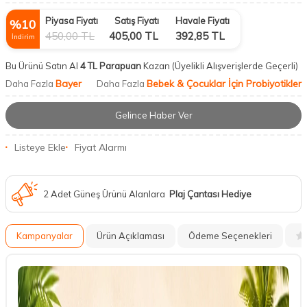
Piyasa Fiyatı
Satış Fiyatı
Havale Fiyatı
%
10
450,00
TL
405,00
TL
392,85
TL
İndirim
Bu Ürünü Satın Al
4 TL Parapuan
Kazan
(Üyelikli Alışverişlerde Geçerli)
Bayer
Bebek & Çocuklar İçin Probiyotikler
Daha Fazla
Daha Fazla
Gelince Haber Ver
Listeye Ekle
Fiyat Alarmı
2 Adet Güneş Ürünü Alanlara
Plaj Çantası Hediye
Kampanyalar
Ürün Açıklaması
Ödeme Seçenekleri