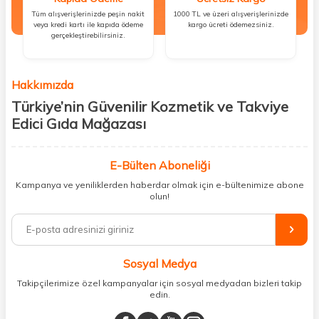
Tüm alışverişlerinizde peşin nakit
1000 TL ve üzeri alışverişlerinizde
veya kredi kartı ile kapıda ödeme
kargo ücreti ödemezsiniz.
gerçekleştirebilirsiniz.
Hakkımızda
Türkiye’nin Güvenilir Kozmetik ve Takviye
Edici Gıda Mağazası
Güzellik, sağlık ve iyi hissetmek herkesin hakkı! Biz de bu vizyonla, hem
kişisel bakım hem de takviye edici gıda ürünlerini sizlerle
E-Bülten Aboneliği
buluşturuyoruz. Artık mağaza mağaza dolaşmanıza gerek yok;
Kampanya ve yeniliklerden haberdar olmak için e-bültenimize abone
ihtiyacınız olan her şeyi tek bir çatı altında topluyor ve kapınıza kadar
olun!
güvenle ulaştırıyoruz.
%100 orijinal kozmetik ve sağlık ürünleriyle güzelliğinizi tamamlayabilir,
vücudunuzu desteklemek için güvenilir takviye edici gıdalara
ulaşabilirsiniz. Cilt bakımından saç bakımına, makyajdan vitamin ve
Sosyal Medya
minerallere kadar binlerce ürünü uygun fiyat ve hızlı kargo avantajıyla
sunuyoruz.
Takipçilerimize özel kampanyalar için sosyal medyadan bizleri takip
edin.
Müşteri memnuniyetini ön planda tutarak, en kaliteli markaları sizlerle
buluşturuyor ve online alışveriş deneyiminizi en iyi hale getiriyoruz.