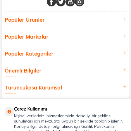
Sağlık, güzellik ve iyi yaşam için aradığınız her şey burada!
Siz de kendinizi yenilemek, sağlığınızı desteklemek ve güzelliğinize
Popüler Ürünler
değer katmak için bize katılın!
Popüler Markalar
Popüler Kategoriler
Önemli Bilgiler
Turuncukasa Kurumsal
Hızlı Erişim
Çerez Kullanımı
Kişisel verileriniz, hizmetlerimizin daha iyi bir şekilde
Uygulamalarımız
sunulması için mevzuata uygun bir şekilde toplanıp işlenir.
Konuyla ilgili detaylı bilgi almak için Gizlilik Politikamızı