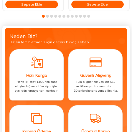
Sepete Ekle
Sepete Ekle
Neden Biz?
Bizleri tercih etmeniz için geçerli birkaç sebep.
Hızlı Kargo
Güvenli Alışveriş
Hafta içi saat 14:00’ten önce
Tüm bilgileriniz 256 Bit SSL
oluşturduğunuz tüm siparişler
sertifikasıyla korunmaktadır.
aynı gün kargoya verilmektedir.
Güvenle alışveriş yapabilirsiniz.
Kapıda Ödeme
Ücretsiz Kargo