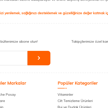
izi yenilemek, sağlığınızı desteklemek ve güzelliğinize değer katmak için
-bültenimize abone olun!
Takipçilerimize özel ka
ler Markalar
Popüler Kategoriler
che Posay
Vitaminler
care
Cilt Temizleme Ürünleri
xin
Ruj ve Dudak Ürünleri