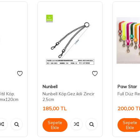
Nunbell
Paw Star
itil Köp.
Nunbell Köp.Gez.ikili Zincir
Full Düz Re
mmx120cm
2,5cm
185,00
TL
200,00
T
Sepete
Sepete
Ekle
Ekle