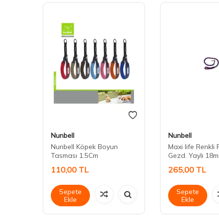
Nunbell
Nunbell
ir
Nunbell Köpek Boyun
Maxi life Renkli F
Tasması 1.5Cm
Gezd. Yaylı 18
110,00
TL
265,00
TL
Sepete
Sepete
Ekle
Ekle