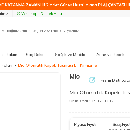
YE KAZANMA ZAMANI !!!
2 Adet Güneş Ürünü Alana
PLAJ ÇANTASI
H
rimiz
Whatsapp Destek Hattı
isel Bakım
Saç Bakımı
Sağlık ve Medikal
Anne ve Bebek
maları
Mio Otomatik Köpek Tasması L - Kırmızı- 5
Mio
Resmi Distribütö
Mio Otomatik Köpek Tasm
Ürün Kodu:
PET-OT012
Piyasa Fiyatı
Satış Fiyat