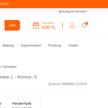
EDİYE
Kargom Nerede?
Sepetim
0
ARA
0,00
TL
0
Makyaj
Süpermarket
Petshop
Outlet
r Garantisi
ası L - Kırmızı- 5
Barkod:
8680067147874
ı
Havale Fiyatı