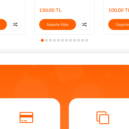
130,00
TL
100,00
T
Sepete Ekle
Sepete
.