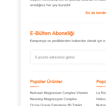
aradığınız her şey burada!
Siz de kendin
E-Bülten Aboneliği
Kampanya ve yeniliklerden haberdar olmak için e
Popüler Ürünler
Popü
Nutraxin Magnesium Complex Vitamin
La Ro
Newday Magnezyum Complex
Helio
Orzax Ocean Extramag 90 Tablet
Nutra