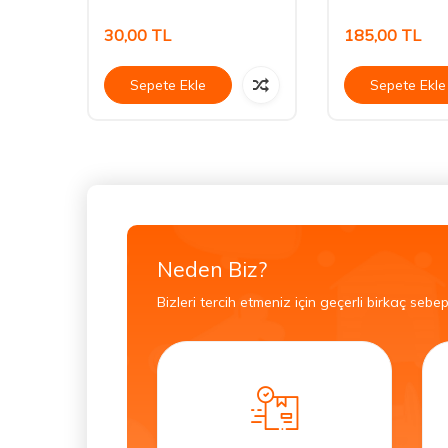
30,00
TL
185,00
TL
Sepete Ekle
Sepete Ekle
Neden Biz?
Bizleri tercih etmeniz için geçerli birkaç sebep