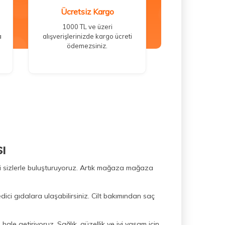
Ücretsiz Kargo
1000 TL ve üzeri
a
alışverişlerinizde kargo ücreti
ödemezsiniz.
ı
ini sizlerle buluşturuyoruz. Artık mağaza mağaza
dici gıdalara ulaşabilirsiniz. Cilt bakımından saç
hale getiriyoruz. Sağlık, güzellik ve iyi yaşam için