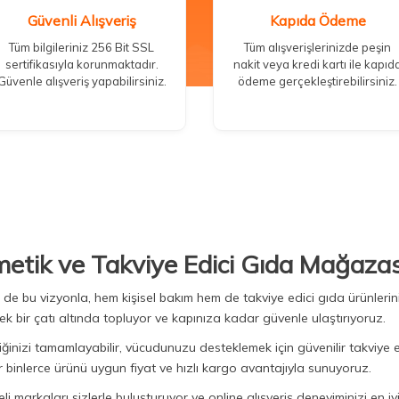
Güvenli Alışveriş
Kapıda Ödeme
Tüm bilgileriniz 256 Bit SSL
Tüm alışverişlerinizde peşin
sertifikasıyla korunmaktadır.
nakit veya kredi kartı ile kapıd
Güvenle alışveriş yapabilirsiniz.
ödeme gerçekleştirebilirsiniz.
metik ve Takviye Edici Gıda Mağazas
Biz de bu vizyonla, hem kişisel bakım hem de takviye edici gıda ürünler
ek bir çatı altında topluyor ve kapınıza kadar güvenle ulaştırıyoruz.
iğinizi tamamlayabilir, vücudunuzu desteklemek için güvenilir takviye e
binlerce ürünü uygun fiyat ve hızlı kargo avantajıyla sunuyoruz.
 markaları sizlerle buluşturuyor ve online alışveriş deneyiminizi en iyi 