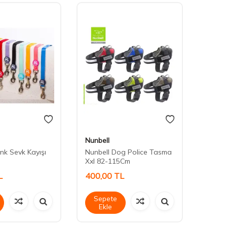
Nunbell
Royali
nk Sevk Kayışı
Nunbell Dog Police Tasma
20164
Xxl 82-115Cm
L
400,00
TL
550,
Sepete
Sep
Ekle
Ek