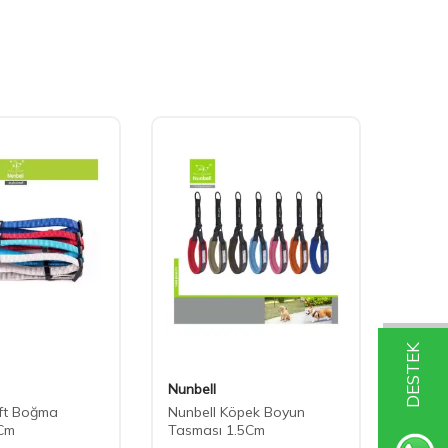
DESTEK
Nunbell
Nunbe
oft Boğma
Nunbell Köpek Boyun
Nunbel
Cm
Tasması 1.5Cm
Tasma