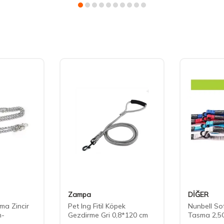
Zampa
DİĞER
ma Zincir
Pet Ing Fitil Köpek
Nunbell S
m-
Gezdirme Gri 0,8*120 cm
Tasma 2,5