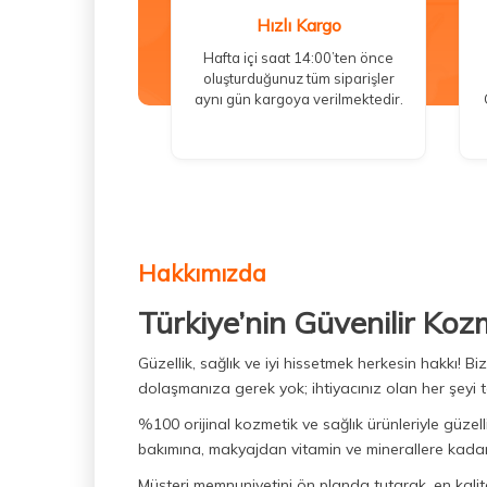
Hızlı Kargo
Hafta içi saat 14:00’ten önce
oluşturduğunuz tüm siparişler
aynı gün kargoya verilmektedir.
Hakkımızda
Türkiye’nin Güvenilir Koz
Güzellik, sağlık ve iyi hissetmek herkesin hakkı! 
dolaşmanıza gerek yok; ihtiyacınız olan her şeyi t
%100 orijinal kozmetik ve sağlık ürünleriyle güzell
bakımına, makyajdan vitamin ve minerallere kadar 
Müşteri memnuniyetini ön planda tutarak, en kaliteli