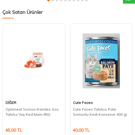
Çok Satan Ürünler
DİĞER
Cute Faces
Optimeal Somon-Karides Sos
Cute Faces Tahılsız Pate
Tahılsz Yaş Ked.Mam.85G
Somonlu Kedi Konserve 400 gr
45,00
TL
40,00
TL