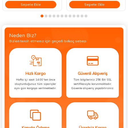
Sepete Ekle
Sepete Ekle
Neden Biz?
Bizleri tercih etmeniz için geçerli birkaç sebep.
Hızlı Kargo
Güvenli Alışveriş
Hafta içi saat 14:00’ten önce
Tüm bilgileriniz 256 Bit SSL
oluşturduğunuz tüm siparişler
sertifikasıyla korunmaktadır.
aynı gün kargoya verilmektedir.
Güvenle alışveriş yapabilirsiniz.
Kapıda Ödeme
Ücretsiz Kargo