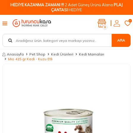
HEDİYE KAZANMA ZAMANI !!!
2 Adet Güneş Ürünü Alana
PLAJ
ÇANTASI
HEDİYE
0
0
ARA
Anasayfa
Pet Shop
Kedi Ürünleri
Kedi Mamaları
Mio 415 gr Kedi - Kuzu Etli