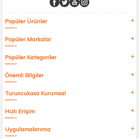
Sağlık, güzellik ve iyi yaşam için aradığınız her şey burada!
Siz de kendinizi yenilemek, sağlığınızı desteklemek ve güzelliğinize
Popüler Ürünler
değer katmak için bize katılın!
Popüler Markalar
Popüler Kategoriler
Önemli Bilgiler
Turuncukasa Kurumsal
Hızlı Erişim
Uygulamalarımız