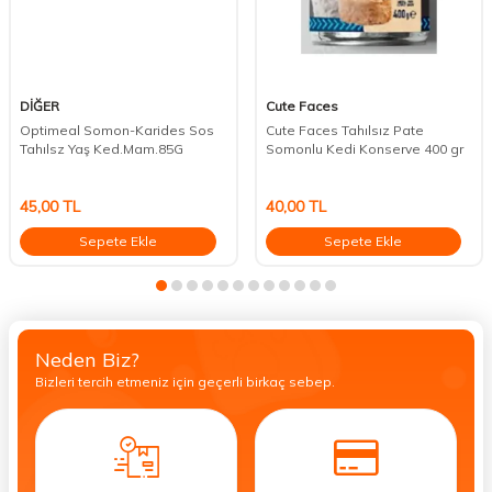
DİĞER
Cute Faces
Optimeal Somon-Karides Sos
Cute Faces Tahılsız Pate
Tahılsz Yaş Ked.Mam.85G
Somonlu Kedi Konserve 400 gr
45,00
TL
40,00
TL
Sepete Ekle
Sepete Ekle
Neden Biz?
Bizleri tercih etmeniz için geçerli birkaç sebep.