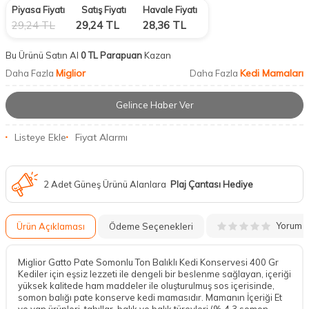
Piyasa Fiyatı
Satış Fiyatı
Havale Fiyatı
29,24
TL
29,24
TL
28,36
TL
Bu Ürünü Satın Al
0 TL Parapuan
Kazan
Miglior
Kedi Mamaları
Daha Fazla
Daha Fazla
Gelince Haber Ver
Listeye Ekle
Fiyat Alarmı
2 Adet Güneş Ürünü Alanlara
Plaj Çantası Hediye
Yorum
Ürün Açıklaması
Ödeme Seçenekleri
Miglior Gatto Pate Somonlu Ton Balıklı Kedi Konservesi 400 Gr
Kediler için eşsiz lezzeti ile dengeli bir beslenme sağlayan, içeriği
yüksek kalitede ham maddeler ile oluşturulmuş sos içerisinde,
somon balığı pate konserve kedi mamasıdır. Mamanın İçeriği Et
ve yan ürünleri, tahıllar, balık ve balık türevleri (% 4,3 somon