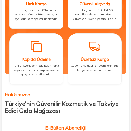
Hızlı Kargo
Güvenli Alışveriş
Hafta içi saat 14:00’ten önce
Tüm bilgileriniz 256 Bit SSL
oluşturduğunuz tüm siparişler
sertifikasıyla korunmaktadır.
aynı gün kargoya verilmektedir.
Güvenle alışveriş yapabilirsiniz.
Kapıda Ödeme
Ücretsiz Kargo
Tüm alışverişlerinizde peşin nakit
1000 TL ve üzeri alışverişlerinizde
veya kredi kartı ile kapıda ödeme
kargo ücreti ödemezsiniz.
gerçekleştirebilirsiniz.
Hakkımızda
Türkiye’nin Güvenilir Kozmetik ve Takviye
Edici Gıda Mağazası
Güzellik, sağlık ve iyi hissetmek herkesin hakkı! Biz de bu vizyonla, hem
kişisel bakım hem de takviye edici gıda ürünlerini sizlerle
E-Bülten Aboneliği