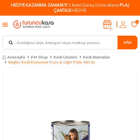
HEDİYE KAZANMA ZAMANI !!!
2 Adet Güneş Ürünü Alana
PLAJ
ÇANTASI
HEDİYE
0
0
ARA
Anasayfa
Pet Shop
Kedi Ürünleri
Kedi Mamaları
Miglior Kedi Konserve Kuzu & Ciğer Pate 400 Gr