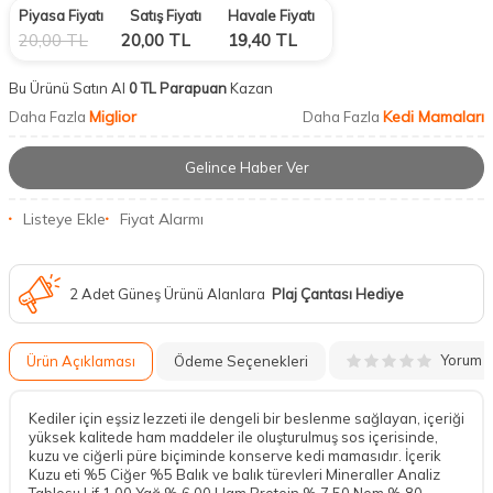
Piyasa Fiyatı
Satış Fiyatı
Havale Fiyatı
20,00
TL
20,00
TL
19,40
TL
Bu Ürünü Satın Al
0 TL Parapuan
Kazan
Miglior
Kedi Mamaları
Daha Fazla
Daha Fazla
Gelince Haber Ver
Listeye Ekle
Fiyat Alarmı
2 Adet Güneş Ürünü Alanlara
Plaj Çantası Hediye
Yorum
Ürün Açıklaması
Ödeme Seçenekleri
Kediler için eşsiz lezzeti ile dengeli bir beslenme sağlayan, içeriği
yüksek kalitede ham maddeler ile oluşturulmuş sos içerisinde,
kuzu ve ciğerli püre biçiminde konserve kedi mamasıdır. İçerik
Kuzu eti %5 Ciğer %5 Balık ve balık türevleri Mineraller Analiz
Tablosu Lif 1.00 Yağ % 6.00 Ham Protein % 7.50 Nem % 80