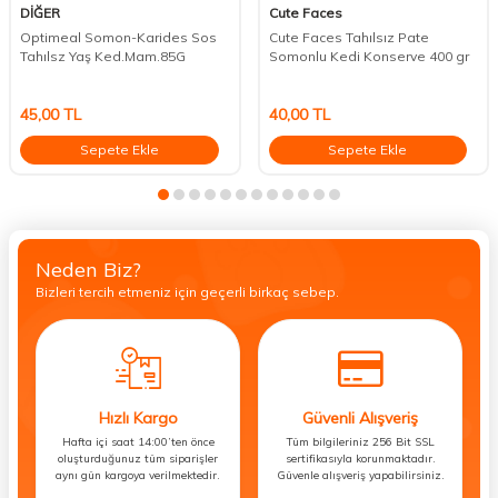
DİĞER
Cute Faces
Optimeal Somon-Karides Sos
Cute Faces Tahılsız Pate
Tahılsz Yaş Ked.Mam.85G
Somonlu Kedi Konserve 400 gr
45,00
TL
40,00
TL
Sepete Ekle
Sepete Ekle
Neden Biz?
Bizleri tercih etmeniz için geçerli birkaç sebep.
Hızlı Kargo
Güvenli Alışveriş
Hafta içi saat 14:00’ten önce
Tüm bilgileriniz 256 Bit SSL
oluşturduğunuz tüm siparişler
sertifikasıyla korunmaktadır.
aynı gün kargoya verilmektedir.
Güvenle alışveriş yapabilirsiniz.