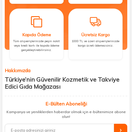
Kapıda Ödeme
Ücretsiz Kargo
Tüm alışverişlerinizde peşin nakit
1000 TL ve üzeri alışverişlerinizde
veya kredi kartı ile kapıda ödeme
kargo ücreti ödemezsiniz.
gerçekleştirebilirsiniz.
Hakkımızda
Türkiye’nin Güvenilir Kozmetik ve Takviye
Edici Gıda Mağazası
Güzellik, sağlık ve iyi hissetmek herkesin hakkı! Biz de bu vizyonla, hem
kişisel bakım hem de takviye edici gıda ürünlerini sizlerle
E-Bülten Aboneliği
buluşturuyoruz. Artık mağaza mağaza dolaşmanıza gerek yok;
Kampanya ve yeniliklerden haberdar olmak için e-bültenimize abone
ihtiyacınız olan her şeyi tek bir çatı altında topluyor ve kapınıza kadar
olun!
güvenle ulaştırıyoruz.
%100 orijinal kozmetik ve sağlık ürünleriyle güzelliğinizi tamamlayabilir,