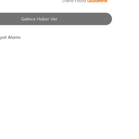
Daha Fazla
Glutamine
Gelince Haber Ver
iyat Alarmı