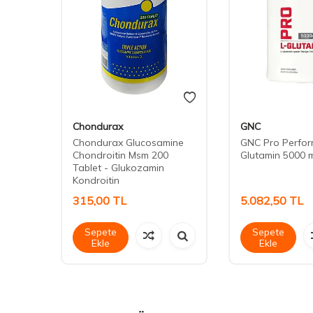
Chondurax
GNC
Chondurax Glucosamine
GNC Pro Perfor
Chondroitin Msm 200
Glutamin 5000 
Tablet - Glukozamin
Kondroitin
315,00
TL
5.082,50
TL
Sepete
Sepete
Ekle
Ekle