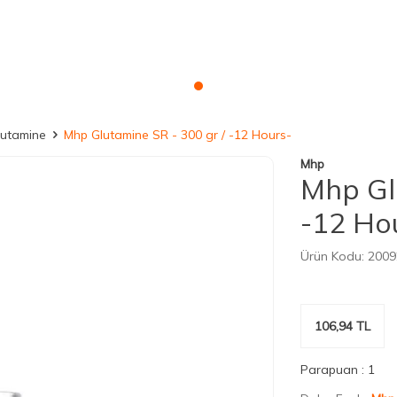
lutamine
Mhp Glutamine SR - 300 gr / -12 Hours-
Mhp
Mhp Gl
-12 Ho
Ürün Kodu:
2009
106,94
TL
Parapuan :
1