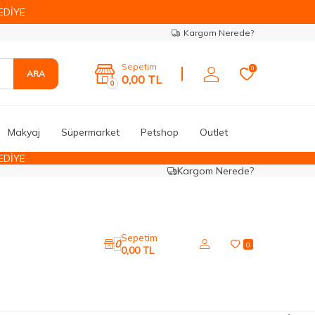
EDİYE
Kargom Nerede?
Sepetim
0
ARA
0,00
TL
0
Makyaj
Süpermarket
Petshop
Outlet
EDİYE
Kargom Nerede?
Sepetim
0
0
0,00
TL