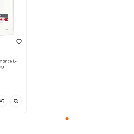
mance L-
mg