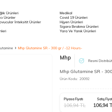
ğlık Ürünleri
Medikal
cı Ürünler
Covid 19 Ürünleri
vucular İnteksitit Ürünler
Hijyen Ürünleri
Sigara Bırakma Ürünleri
leri
Yara Ve Yanık Ürünleri
lutamine
Mhp Glutamine SR - 300 gr / -12 Hours-
Mhp
Resmi Distribü
Mhp Glutamine SR - 300 
Ürün Kodu:
20092
Piyasa Fiyatı
Satış Fiyat
106,94
TL
106,94
T