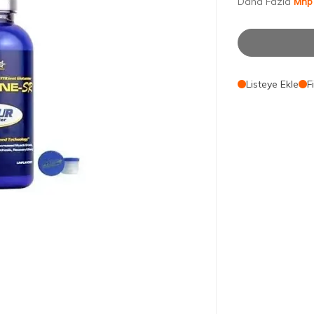
Daha Fazla
Mhp
Listeye Ekle
F