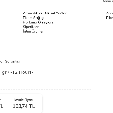
Anne 
Aromatik ve Bitkisel Yağlar
Ann
Eklem Sağlığı
Bibe
Horlama Önleyiciler
Siperlikler
İntim Ürünleri
tör Garantisi
gr / -12 Hours-
ı
Havale Fiyatı
L
103,74
TL