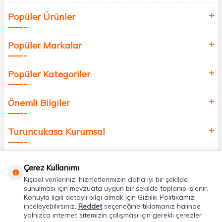
Siz de kendinizi yenilemek, sağlığınızı desteklemek ve güzelliğinize
Popüler Ürünler
değer katmak için bize katılın!
Popüler Markalar
Popüler Kategoriler
Önemli Bilgiler
Turuncukasa Kurumsal
Hızlı Erişim
Çerez Kullanımı
Kişisel verileriniz, hizmetlerimizin daha iyi bir şekilde
Uygulamalarımız
sunulması için mevzuata uygun bir şekilde toplanıp işlenir.
Konuyla ilgili detaylı bilgi almak için Gizlilik Politikamızı
inceleyebilirsiniz.
Reddet
seçeneğine tıklamanız halinde
yalnızca internet sitemizin çalışması için gerekli çerezler
Adres & İletişim