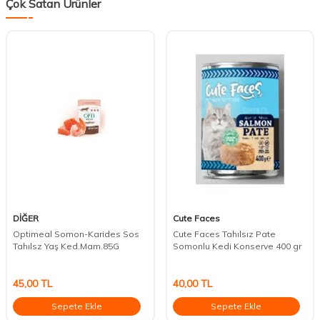
Çok Satan Ürünler
DİĞER
Cute Faces
Optimeal Somon-Karides Sos
Cute Faces Tahılsız Pate
Tahılsz Yaş Ked.Mam.85G
Somonlu Kedi Konserve 400 gr
45,00
TL
40,00
TL
Sepete Ekle
Sepete Ekle