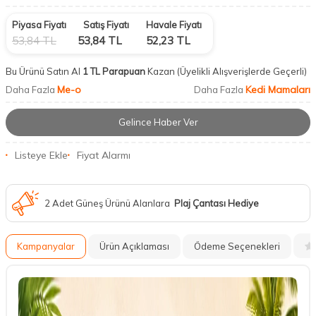
Piyasa Fiyatı
Satış Fiyatı
Havale Fiyatı
53,84
TL
53,84
TL
52,23
TL
Bu Ürünü Satın Al
1 TL Parapuan
Kazan
(Üyelikli Alışverişlerde Geçerli)
Me-o
Kedi Mamaları
Daha Fazla
Daha Fazla
Gelince Haber Ver
Listeye Ekle
Fiyat Alarmı
2 Adet Güneş Ürünü Alanlara
Plaj Çantası Hediye
Kampanyalar
Ürün Açıklaması
Ödeme Seçenekleri