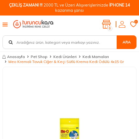
ÇEKLİŞ ZAMANI !!!
2000 TL ve Üzeri Alışverişlerinizde
İPHONE 14
kazanma şansı
0
0
ARA
Anasayfa
Pet Shop
Kedi Ürünleri
Kedi Mamaları
Meo Kremalı Tavuk Ciğer & Keçi Sütlü Krema Kedi Ödülü 4x15 Gr