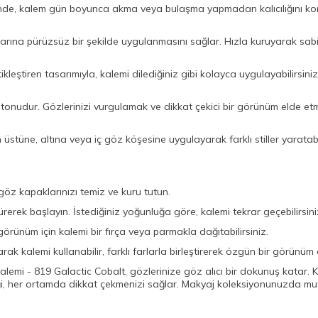
sinde, kalem gün boyunca akma veya bulaşma yapmadan kalıcılığını koru
rına pürüzsüz bir şekilde uygulanmasını sağlar. Hızla kuruyarak sabit
eştiren tasarımıyla, kalemi dilediğiniz gibi kolayca uygulayabilirsiniz.
 tonudur. Gözlerinizi vurgulamak ve dikkat çekici bir görünüm elde e
n üstüne, altına veya iç göz köşesine uygulayarak farklı stiller yaratab
z kapaklarınızı temiz ve kuru tutun.
rek başlayın. İstediğiniz yoğunluğa göre, kalemi tekrar geçebilirsini
ünüm için kalemi bir fırça veya parmakla dağıtabilirsiniz.
k kalemi kullanabilir, farklı farlarla birleştirerek özgün bir görünüm e
mi - 819 Galactic Cobalt, gözlerinize göz alıcı bir dokunuş katar. Kal
ği, her ortamda dikkat çekmenizi sağlar. Makyaj koleksiyonunuzda mutl