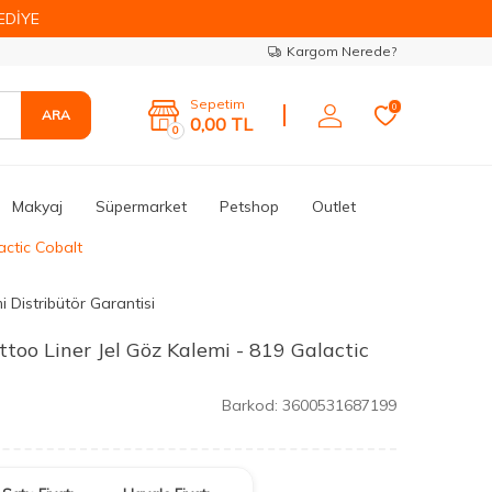
EDİYE
Kargom Nerede?
Sepetim
0
ARA
0,00
TL
0
Makyaj
Süpermarket
Petshop
Outlet
actic Cobalt
i Distribütör Garantisi
too Liner Jel Göz Kalemi - 819 Galactic
Barkod:
3600531687199