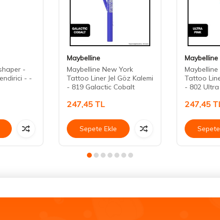
Maybelline
Maybelline
shaper -
Maybelline New York
Maybelline
ndirici - -
Tattoo Liner Jel Göz Kalemi
Tattoo Line
- 819 Galactic Cobalt
- 802 Ultra
247,45
TL
247,45
T
Sepete Ekle
Sepete