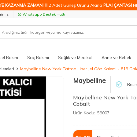
YE KAZANMA ZAMANI !!!
2 Adet Güneş Ürünü Alana
PLAJ ÇANTASI
H
rimiz
Whatsapp Destek Hattı
isel Bakım
Saç Bakımı
Sağlık ve Medikal
Anne ve Bebek
lemleri
Maybelline New York Tattoo Liner Jel Göz Kalemi - 819 Gal
Maybelline
Resm
Maybelline New York Tat
Cobalt
Ürün Kodu:
59007