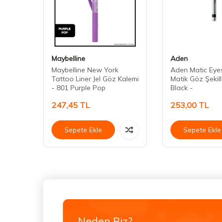
Maybelline
Aden
- 20
Maybelline New York
Aden Matic Eye
Tattoo Liner Jel Göz Kalemi
Matik Göz Şekille
- 801 Purple Pop
Black -
247,45
TL
253,00
TL
Sepete Ekle
Sepete Ekle
Neden Biz?