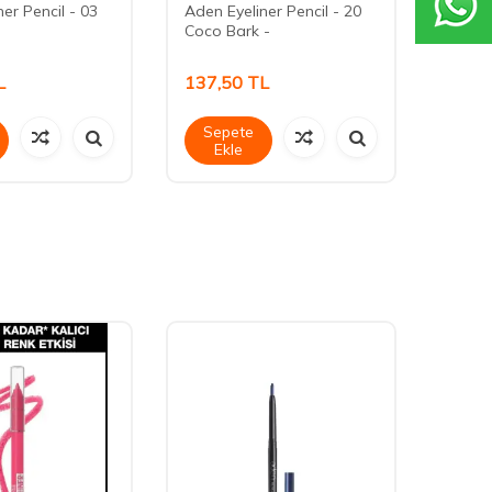
er Pencil - 03
Aden Eyeliner Pencil - 20
Aden 
Coco Bark -
Longw
Eyelin
L
137,50
TL
242,
Sepete
Sep
Ekle
Ek