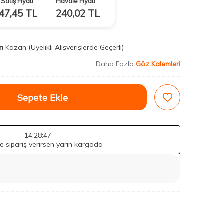
Satış Fiyatı
Havale Fiyatı
47,45
TL
240,02
TL
n
Kazan
(Üyelikli Alışverişlerde Geçerli)
Daha Fazla
Göz Kalemleri
Sepete Ekle
14
:28
:46
de sipariş verirsen yarın kargoda