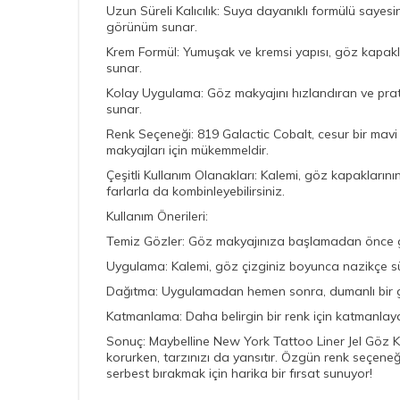
Uzun Süreli Kalıcılık: Suya dayanıklı formülü saye
görünüm sunar.
Krem Formül: Yumuşak ve kremsi yapısı, göz kapakla
sunar.
Kolay Uygulama: Göz makyajını hızlandıran ve pratikl
sunar.
Renk Seçeneği: 819 Galactic Cobalt, cesur bir mavi
makyajları için mükemmeldir.
Çeşitli Kullanım Olanakları: Kalemi, göz kapaklarını
farlarla da kombinleyebilirsiniz.
Kullanım Önerileri:
Temiz Gözler: Göz makyajınıza başlamadan önce gö
Uygulama: Kalemi, göz çizginiz boyunca nazikçe süre
Dağıtma: Uygulamadan hemen sonra, dumanlı bir gör
Katmanlama: Daha belirgin bir renk için katmanlayara
Sonuç: Maybelline New York Tattoo Liner Jel Göz Kale
korurken, tarzınızı da yansıtır. Özgün renk seçene
serbest bırakmak için harika bir fırsat sunuyor!