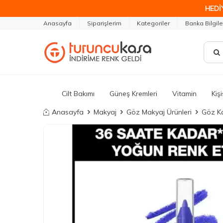
HEDİ
Anasayfa
Siparişlerim
Kategoriler
Banka Bilgile
Cilt Bakımı
Güneş Kremleri
Vitamin
Kiş
Anasayfa
Makyaj
Göz Makyaj Ürünleri
Göz Ka