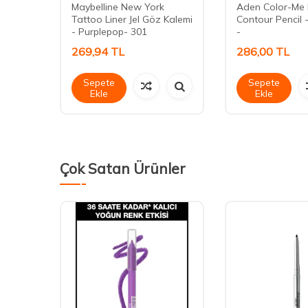
r -
Maybelline New York
Aden Color-Me 
ci - -
Tattoo Liner Jel Göz Kalemi
Contour Pencil 
- Purplepop- 301
-
269,94
TL
286,00
TL
Sepete
Sepete
Ekle
Ekle
Çok Satan Ürünler