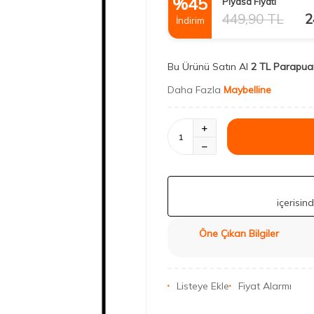
%
45
Piyasa Fiyatı
449,90
TL
2
İndirim
Bu Ürünü Satın Al
2 TL Parapua
Daha Fazla
Maybelline
içerisin
Öne Çıkan Bilgiler
Listeye Ekle
Fiyat Alarmı