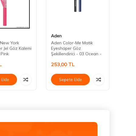
Aden
Aden
 New York
Aden Color-Me Matik
Aden 
r Jel Göz Kalemi
Eyeshaper Göz
Matik 
 Pink
Şekillendirici - 03 Ocean -
Choco
L
253,00
TL
253,
 Ekle
Sepete Ekle
Se