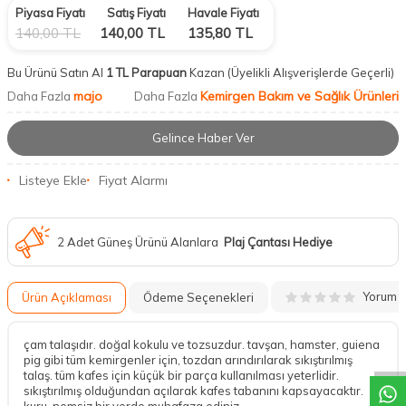
Piyasa Fiyatı
Satış Fiyatı
Havale Fiyatı
140,00
TL
140,00
TL
135,80
TL
Bu Ürünü Satın Al
1 TL Parapuan
Kazan
(Üyelikli Alışverişlerde Geçerli)
majo
Kemirgen Bakım ve Sağlık Ürünleri
Daha Fazla
Daha Fazla
Gelince Haber Ver
Listeye Ekle
Fiyat Alarmı
2 Adet Güneş Ürünü Alanlara
Plaj Çantası Hediye
Yorum
Ürün Açıklaması
Ödeme Seçenekleri
DESTEK
çam talaşıdır. doğal kokulu ve tozsuzdur. tavşan, hamster, guiena
pig gibi tüm kemirgenler için, tozdan arındırılarak sıkıştırılmış
talaş. tüm kafes için küçük bir parça kullanılması yeterlidir.
sıkıştırılmış olduğundan açılarak kafes tabanını kapsayacaktır.
kuru, nemsiz bir yerde muhafaza ediniz.