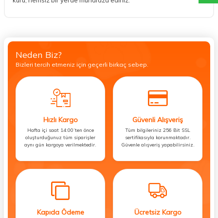
Neden Biz?
Bizleri tercih etmeniz için geçerli birkaç sebep.
Hızlı Kargo
Güvenli Alışveriş
Hafta içi saat 14:00’ten önce
Tüm bilgileriniz 256 Bit SSL
oluşturduğunuz tüm siparişler
sertifikasıyla korunmaktadır.
aynı gün kargoya verilmektedir.
Güvenle alışveriş yapabilirsiniz.
Kapıda Ödeme
Ücretsiz Kargo