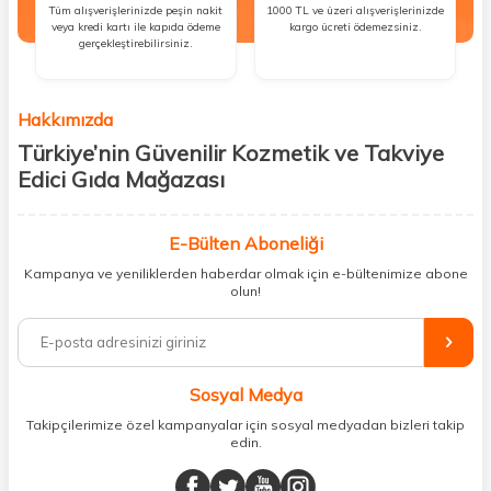
Tüm alışverişlerinizde peşin nakit
1000 TL ve üzeri alışverişlerinizde
veya kredi kartı ile kapıda ödeme
kargo ücreti ödemezsiniz.
gerçekleştirebilirsiniz.
Hakkımızda
Türkiye’nin Güvenilir Kozmetik ve Takviye
Edici Gıda Mağazası
Güzellik, sağlık ve iyi hissetmek herkesin hakkı! Biz de bu vizyonla, hem
kişisel bakım hem de takviye edici gıda ürünlerini sizlerle
E-Bülten Aboneliği
buluşturuyoruz. Artık mağaza mağaza dolaşmanıza gerek yok;
Kampanya ve yeniliklerden haberdar olmak için e-bültenimize abone
ihtiyacınız olan her şeyi tek bir çatı altında topluyor ve kapınıza kadar
olun!
güvenle ulaştırıyoruz.
%100 orijinal kozmetik ve sağlık ürünleriyle güzelliğinizi tamamlayabilir,
vücudunuzu desteklemek için güvenilir takviye edici gıdalara
ulaşabilirsiniz. Cilt bakımından saç bakımına, makyajdan vitamin ve
Sosyal Medya
minerallere kadar binlerce ürünü uygun fiyat ve hızlı kargo avantajıyla
sunuyoruz.
Takipçilerimize özel kampanyalar için sosyal medyadan bizleri takip
edin.
Müşteri memnuniyetini ön planda tutarak, en kaliteli markaları sizlerle
buluşturuyor ve online alışveriş deneyiminizi en iyi hale getiriyoruz.