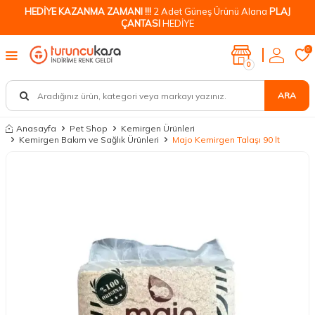
HEDİYE KAZANMA ZAMANI !!!
2 Adet Güneş Ürünü Alana
PLAJ
ÇANTASI
HEDİYE
0
0
ARA
Anasayfa
Pet Shop
Kemirgen Ürünleri
Kemirgen Bakım ve Sağlık Ürünleri
Majo Kemirgen Talaşı 90 lt