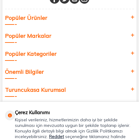
Sağlık, güzellik ve iyi yaşam için aradığınız her şey burada!
Siz de kendinizi yenilemek, sağlığınızı desteklemek ve güzelliğinize
Popüler Ürünler
değer katmak için bize katılın!
Popüler Markalar
Popüler Kategoriler
Önemli Bilgiler
Turuncukasa Kurumsal
Hızlı Erişim
Çerez Kullanımı
Kişisel verileriniz, hizmetlerimizin daha iyi bir şekilde
Uygulamalarımız
sunulması için mevzuata uygun bir şekilde toplanıp işlenir.
Konuyla ilgili detaylı bilgi almak için Gizlilik Politikamızı
inceleyebilirsiniz.
Reddet
seçeneğine tıklamanız halinde