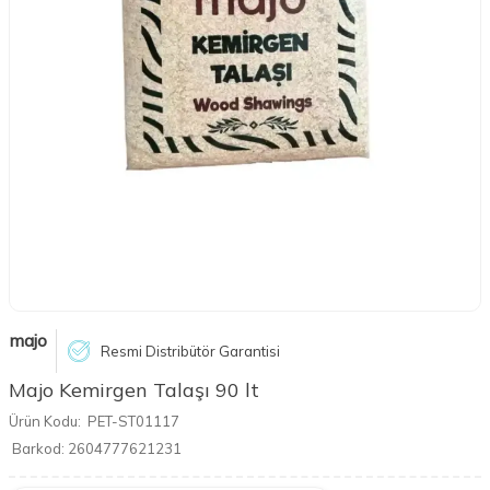
majo
Resmi Distribütör Garantisi
Majo Kemirgen Talaşı 90 lt
Ürün Kodu:
PET-ST01117
Barkod:
2604777621231