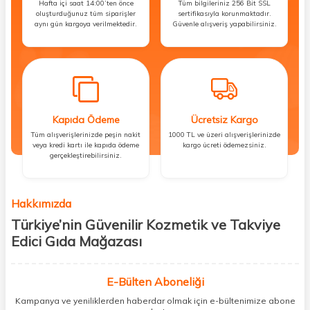
Hafta içi saat 14:00’ten önce
Tüm bilgileriniz 256 Bit SSL
oluşturduğunuz tüm siparişler
sertifikasıyla korunmaktadır.
aynı gün kargoya verilmektedir.
Güvenle alışveriş yapabilirsiniz.
Kapıda Ödeme
Ücretsiz Kargo
Tüm alışverişlerinizde peşin nakit
1000 TL ve üzeri alışverişlerinizde
veya kredi kartı ile kapıda ödeme
kargo ücreti ödemezsiniz.
gerçekleştirebilirsiniz.
Hakkımızda
Türkiye’nin Güvenilir Kozmetik ve Takviye
Edici Gıda Mağazası
Güzellik, sağlık ve iyi hissetmek herkesin hakkı! Biz de bu vizyonla, hem
kişisel bakım hem de takviye edici gıda ürünlerini sizlerle
E-Bülten Aboneliği
buluşturuyoruz. Artık mağaza mağaza dolaşmanıza gerek yok;
Kampanya ve yeniliklerden haberdar olmak için e-bültenimize abone
ihtiyacınız olan her şeyi tek bir çatı altında topluyor ve kapınıza kadar