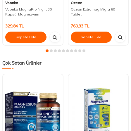
Voonka
Ocean
Voonka MagnaPro Night 30
Ocean Extramag Migra 60
Kapsül Magnezyum
Tablet
329,84
TL
760,33
TL
Sepete Ekle
Sepete Ekle
Çok Satan Ürünler