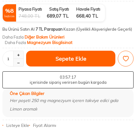
Piyasa Fiyatı
Satış Fiyatı
Havale Fiyatı
%
8
748,00
TL
689,07
TL
668,40
TL
İndirim
Bu Ürünü Satın Al
7 TL Parapuan
Kazan
(Üyelikli Alışverişlerde Geçerli)
Diğer Bakım Ürünleri
Daha Fazla
Magnezyum Bisglisinat
Daha Fazla
Sepete Ekle
03
:57
:16
içerisinde sipariş verirsen bugün kargoda
Öne Çıkan Bilgiler
Her poşeti 250 mg magnezyum içeren takviye edici gıda
Limon aromalı
Listeye Ekle
Fiyat Alarmı