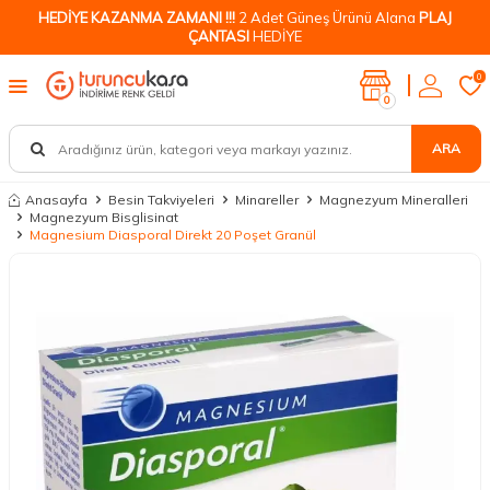
HEDİYE KAZANMA ZAMANI !!!
2 Adet Güneş Ürünü Alana
PLAJ
ÇANTASI
HEDİYE
0
0
ARA
Anasayfa
Besin Takviyeleri
Minareller
Magnezyum Mineralleri
Magnezyum Bisglisinat
Magnesium Diasporal Direkt 20 Poşet Granül