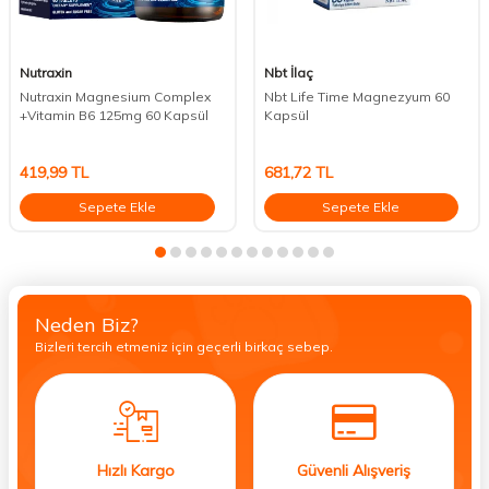
Nutraxin
Nbt İlaç
Nutraxin Magnesium Complex
Nbt Life Time Magnezyum 60
+Vitamin B6 125mg 60 Kapsül
Kapsül
419,99
TL
681,72
TL
Sepete Ekle
Sepete Ekle
Neden Biz?
Bizleri tercih etmeniz için geçerli birkaç sebep.
Hızlı Kargo
Güvenli Alışveriş