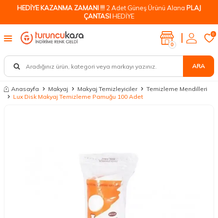
HEDİYE KAZANMA ZAMANI !!!
2 Adet Güneş Ürünü Alana
PLAJ
ÇANTASI
HEDİYE
0
0
ARA
Anasayfa
Makyaj
Makyaj Temizleyiciler
Temizleme Mendilleri
Lux Disk Makyaj Temizleme Pamuğu 100 Adet