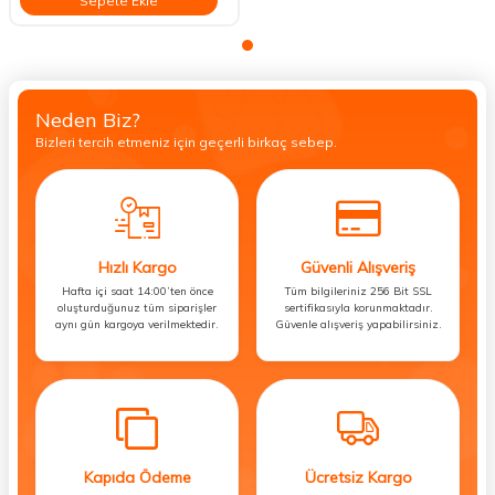
Sepete Ekle
Neden Biz?
Bizleri tercih etmeniz için geçerli birkaç sebep.
Hızlı Kargo
Güvenli Alışveriş
Hafta içi saat 14:00’ten önce
Tüm bilgileriniz 256 Bit SSL
oluşturduğunuz tüm siparişler
sertifikasıyla korunmaktadır.
aynı gün kargoya verilmektedir.
Güvenle alışveriş yapabilirsiniz.
Kapıda Ödeme
Ücretsiz Kargo