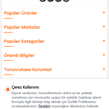
Sağlık, güzellik ve iyi yaşam için aradığınız her şey burada!
Siz de kendinizi yenilemek, sağlığınızı desteklemek ve güzelliğinize
Popüler Ürünler
değer katmak için bize katılın!
Popüler Markalar
Popüler Kategoriler
Önemli Bilgiler
Turuncukasa Kurumsal
Hızlı Erişim
Çerez Kullanımı
Kişisel verileriniz, hizmetlerimizin daha iyi bir şekilde
Uygulamalarımız
sunulması için mevzuata uygun bir şekilde toplanıp işlenir.
Konuyla ilgili detaylı bilgi almak için Gizlilik Politikamızı
inceleyebilirsiniz.
Reddet
seçeneğine tıklamanız halinde