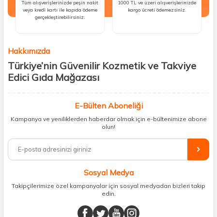
Tüm alışverişlerinizde peşin nakit
1000 TL ve üzeri alışverişlerinizde
veya kredi kartı ile kapıda ödeme
kargo ücreti ödemezsiniz.
gerçekleştirebilirsiniz.
Hakkımızda
Türkiye’nin Güvenilir Kozmetik ve Takviye
Edici Gıda Mağazası
Güzellik, sağlık ve iyi hissetmek herkesin hakkı! Biz de bu vizyonla, hem
kişisel bakım hem de takviye edici gıda ürünlerini sizlerle
E-Bülten Aboneliği
buluşturuyoruz. Artık mağaza mağaza dolaşmanıza gerek yok;
Kampanya ve yeniliklerden haberdar olmak için e-bültenimize abone
ihtiyacınız olan her şeyi tek bir çatı altında topluyor ve kapınıza kadar
olun!
güvenle ulaştırıyoruz.
%100 orijinal kozmetik ve sağlık ürünleriyle güzelliğinizi tamamlayabilir,
vücudunuzu desteklemek için güvenilir takviye edici gıdalara
ulaşabilirsiniz. Cilt bakımından saç bakımına, makyajdan vitamin ve
Sosyal Medya
minerallere kadar binlerce ürünü uygun fiyat ve hızlı kargo avantajıyla
sunuyoruz.
Takipçilerimize özel kampanyalar için sosyal medyadan bizleri takip
edin.
Müşteri memnuniyetini ön planda tutarak, en kaliteli markaları sizlerle
buluşturuyor ve online alışveriş deneyiminizi en iyi hale getiriyoruz.