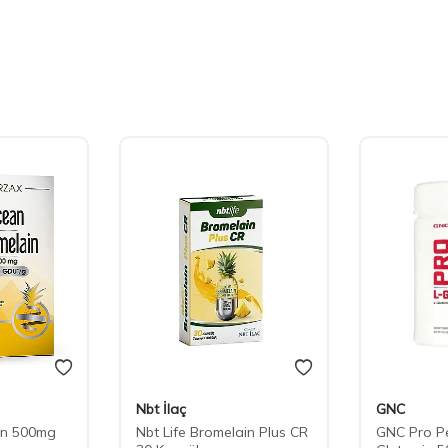
Nbt İlaç
GNC
in 500mg
Nbt Life Bromelain Plus CR
GNC Pro P