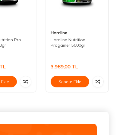
Hardline
Hardl
trition Pro
Hardline Nutrition
Hardli
0gr
Progainer 5000gr
Limon
TL
3.969,00
TL
719,
 Ekle
Sepete Ekle
Se