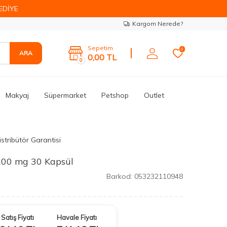
EDİYE
Kargom Nerede?
Sepetim
0
ARA
0,00
TL
0
Makyaj
Süpermarket
Petshop
Outlet
stribütör Garantisi
200 mg 30 Kapsül
Barkod:
053232110948
Satış Fiyatı
Havale Fiyatı