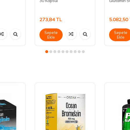
30 Kapsül
Glutamin 
273,84
TL
5.082,50
Sepete
Sepete
Ekle
Ekle