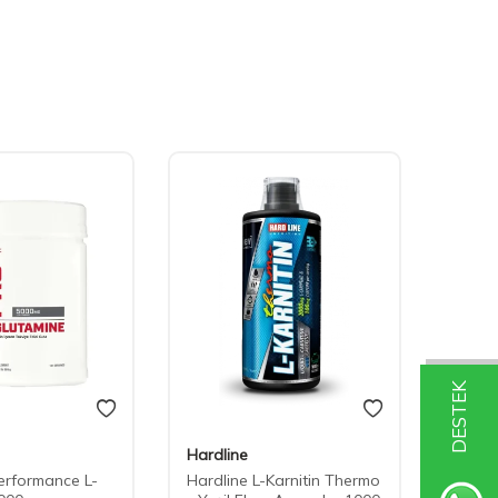
DESTEK
Hardline
Hardl
erformance L-
Hardline L-Karnitin Thermo
Hardl