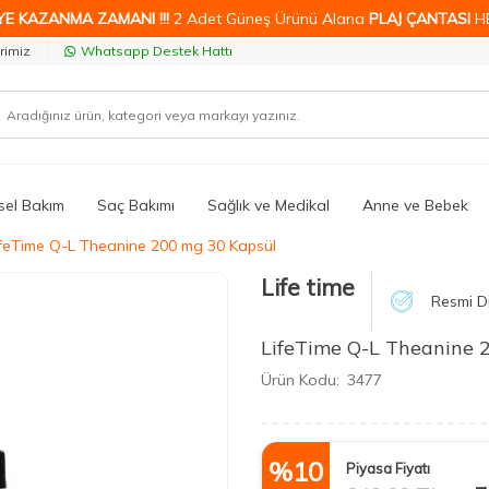
YE KAZANMA ZAMANI !!!
2 Adet Güneş Ürünü Alana
PLAJ ÇANTASI
H
rimiz
Whatsapp Destek Hattı
isel Bakım
Saç Bakımı
Sağlık ve Medikal
Anne ve Bebek
ifeTime Q-L Theanine 200 mg 30 Kapsül
Life time
Resmi Di
LifeTime Q-L Theanine 
Ürün Kodu:
3477
%
10
Piyasa Fiyatı