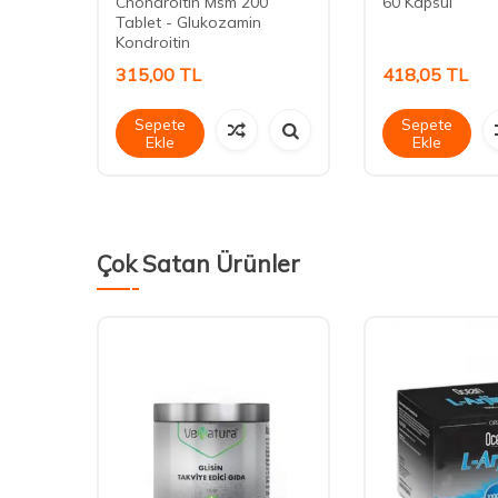
Chondroitin Msm 200
60 Kapsül
Tablet - Glukozamin
Kondroitin
315,00
TL
418,05
TL
Sepete
Sepete
Ekle
Ekle
Çok Satan Ürünler