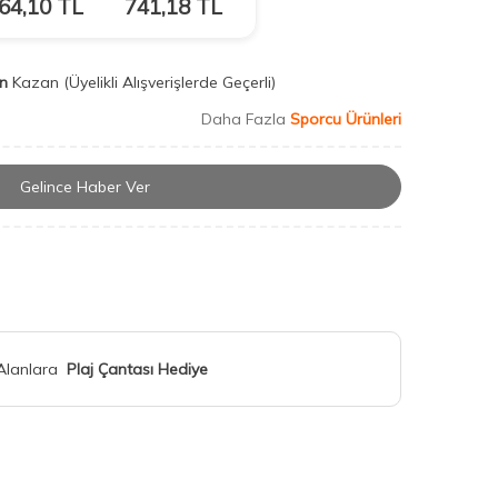
64,10
TL
741,18
TL
n
Kazan
(Üyelikli Alışverişlerde Geçerli)
Daha Fazla
Sporcu Ürünleri
Gelince Haber Ver
 Alanlara
Plaj Çantası Hediye