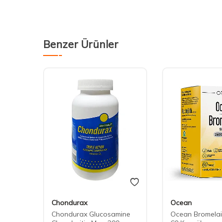
Benzer Ürünler
Chondurax
Ocean
ix
Chondurax Glucosamine
Ocean Bromela