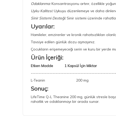
Odaklanma:
Konsantrasyonu artırır, özellikle yoğu
Uyku Kalitesi:
Uykuyu düzenlemeye ve daha dinlendir
Sinir Sistemi Desteği:
Sinir sistemi üzerinde rahatlatı
Uyarılar:
Hamileler, emzirenler ve kronik rahatsızlıkları ola
Tavsiye edilen günlük dozu aşmayınız.
Çocukların erişemeyeceği serin ve kuru bir yerde m
Ürün İçeriği:
Etken Madde 1 Kapsül İçin Miktar
------------------------------------------------------
L-Teanin 200 mg
Sonuç:
LifeTime Q-L Theanine 200 mg, günlük stresle başa ç
rahatlık ve odaklanmayı bir arada sunar.