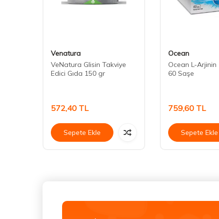
Venatura
Ocean
VeNatura Glisin Takviye
Ocean L-Arjini
Edici Gıda 150 gr
60 Saşe
572,40
TL
759,60
TL
Sepete Ekle
Sepete Ekle