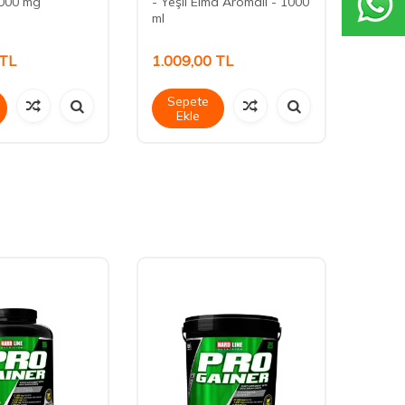
5000 mg
- Yeşil Elma Aromalı - 1000
- Yeşi
ml
ml
TL
1.009,00
TL
569,
Sepete
Sep
Ekle
Ek