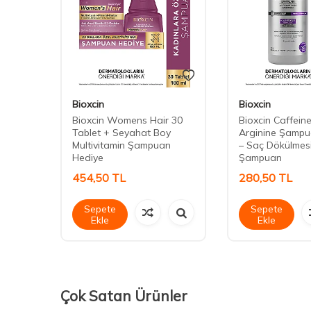
Bioxcin
Bioxcin
e Saç
Bioxcin Womens Hair 30
Bioxcin Caffein
Tablet + Seyahat Boy
Arginine Şampu
Multivitamin Şampuan
– Saç Dökülmesi
Hediye
Şampuan
454,50
TL
280,50
TL
Sepete
Sepete
Ekle
Ekle
Çok Satan Ürünler