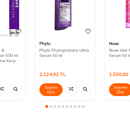
Phyto
Nuxe
e &
Phyto Phytophanere Ultra
Nuxe Hair 
an 500 ml
Serum 50 ml
Serum 50 m
ne Karşı
2.124,92
TL
1.530,00
Sepete
Sepete
Ekle
Ekle