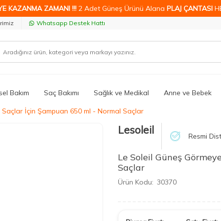
YE KAZANMA ZAMANI !!!
2 Adet Güneş Ürünü Alana
PLAJ ÇANTASI
H
rimiz
Whatsapp Destek Hattı
isel Bakım
Saç Bakımı
Sağlık ve Medikal
Anne ve Bebek
 Saçlar İçin Şampuan 650 ml - Normal Saçlar
Lesoleil
Resmi Dist
Le Soleil Güneş Görmey
Saçlar
Ürün Kodu:
30370