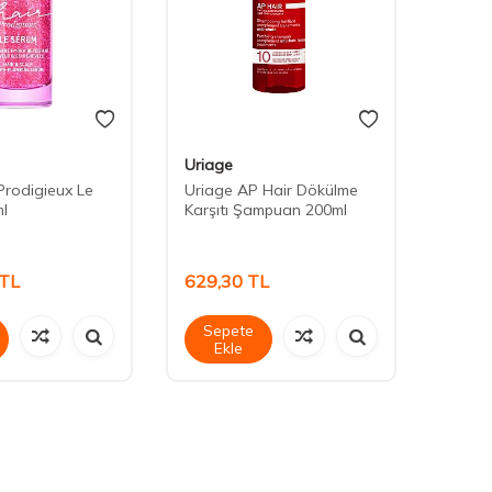
Uriage
Uriag
Prodigieux Le
Uriage AP Hair Dökülme
Uriag
l
Karşıtı Şampuan 200ml
Karşı
TL
629,30
TL
839,
Sepete
Sep
Ekle
Ek