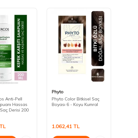
Phyto
Vichy
s Anti-Pell
Phyto Color Bitkisel Saç
Vichy
puanı Hassas
Boyası 6 - Koyu Kumral
Soluti
ı Saç Derisi 200
Saçla
ml
TL
1.062,41
TL
1.34