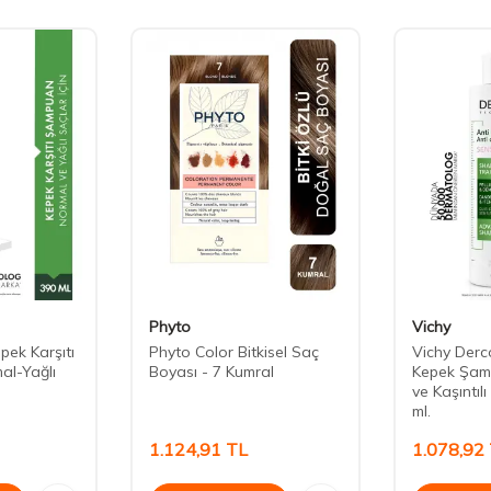
Phyto
Vichy
pek Karşıtı
Phyto Color Bitkisel Saç
Vichy Derco
l-Yağlı
Boyası - 7 Kumral
Kepek Şam
ve Kaşıntıl
ml.
1.124,91
TL
1.078,92