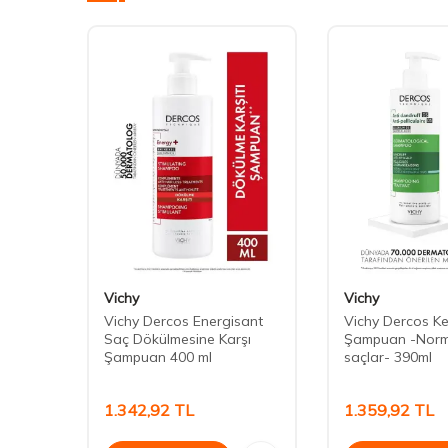
Vichy
Vichy
Saç
Vichy Dercos Energisant
Vichy Dercos Ke
tane
Saç Dökülmesine Karşı
Şampuan -Norma
Şampuan 400 ml
saçlar- 390ml
1.342,92
TL
1.359,92
TL