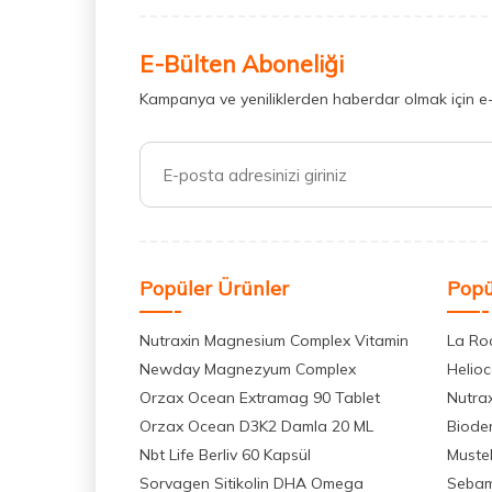
E-Bülten Aboneliği
Kampanya ve yeniliklerden haberdar olmak için e
Popüler Ürünler
Popü
Nutraxin Magnesium Complex Vitamin
La Ro
Newday Magnezyum Complex
Helio
Orzax Ocean Extramag 90 Tablet
Nutra
Orzax Ocean D3K2 Damla 20 ML
Biode
Nbt Life Berliv 60 Kapsül
Muste
Sorvagen Sitikolin DHA Omega
Seba