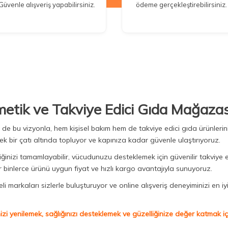
Güvenle alışveriş yapabilirsiniz.
ödeme gerçekleştirebilirsiniz.
metik ve Takviye Edici Gıda Mağazas
Biz de bu vizyonla, hem kişisel bakım hem de takviye edici gıda ürünler
ek bir çatı altında topluyor ve kapınıza kadar güvenle ulaştırıyoruz.
iğinizi tamamlayabilir, vücudunuzu desteklemek için güvenilir takviye e
binlerce ürünü uygun fiyat ve hızlı kargo avantajıyla sunuyoruz.
 markaları sizlerle buluşturuyor ve online alışveriş deneyiminizi en iyi 
izi yenilemek, sağlığınızı desteklemek ve güzelliğinize değer katmak için