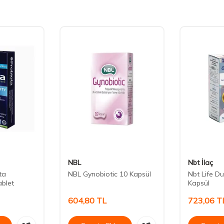
NBL
Nbt İlaç
ta
NBL Gynobiotic 10 Kapsül
Nbt Life D
blet
Kapsül
604,80
TL
723,06
T