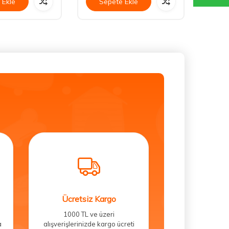
 Ekle
Sepete Ekle
Se
Ücretsiz Kargo
1000 TL ve üzeri
a
alışverişlerinizde kargo ücreti