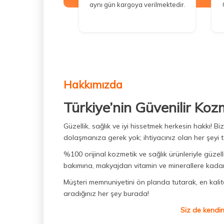
aynı gün kargoya verilmektedir.
Hakkımızda
Türkiye’nin Güvenilir Koz
Güzellik, sağlık ve iyi hissetmek herkesin hakkı! 
dolaşmanıza gerek yok; ihtiyacınız olan her şeyi t
%100 orijinal kozmetik ve sağlık ürünleriyle güzell
bakımına, makyajdan vitamin ve minerallere kadar 
Müşteri memnuniyetini ön planda tutarak, en kaliteli
aradığınız her şey burada!
Siz de kendin