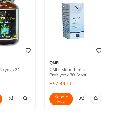
QMEL
Nbt İl
tbiyotik 21
QMEL Mood Biotic
Nbt L
Probiyotik 30 Kapsül
Butyr
L
857,34
TL
690,
Sepete
Sep
Ekle
Ek