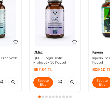
QMEL
Kiperin
 Probiyotik
QMEL Cogni Biotic
Kiperin Pos
Probiyotik 30 Kapsül
Kapsül
857,34
TL
809,10
T
Sepete
Sepete
Ekle
Ekle