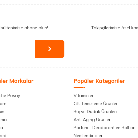
-bültenimize abone olun!
Takipçilerimize özel ka
ler Markalar
Popüler Kategoriler
che Posay
Vitaminler
care
Cilt Temizleme Ürünleri
xin
Ruj ve Dudak Ürünleri
rma
Anti Aging Ürünler
la
Parfüm - Deodarant ve Roll on
med
Nemlendiriciler