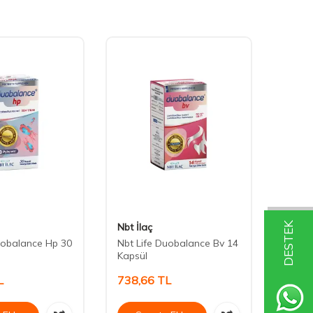
DESTEK
Nbt İlaç
Nbt İl
uobalance Hp 30
Nbt Life Duobalance Bv 14
Nbt L
Kapsül
Cran 
L
738,66
TL
748,