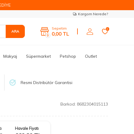
EDİYE
Kargom Nerede?
Sepetim
0
ARA
0,00
TL
0
Makyaj
Süpermarket
Petshop
Outlet
Resmi Distribütör Garantisi
Barkod:
8682304015113
ı
Havale Fiyatı