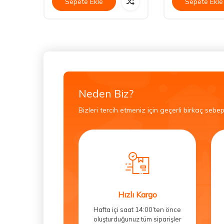
Sepete Ekle
Sepete Ekle
Neden Biz?
Bizleri tercih etmeniz için geçerli birkaç sebep
Hızlı Kargo
Hafta içi saat 14:00’ten önce
oluşturduğunuz tüm siparişler