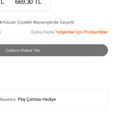
L
669,30
TL
n
Kazan
(Üyelikli Alışverişlerde Geçerli)
i
Daha Fazla
Yetişkinler İçin Probiyotikler
Gelince Haber Ver
 Alanlara
Plaj Çantası Hediye