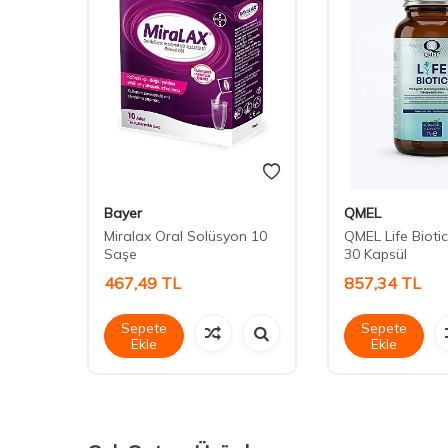
Bayer
QMEL
blet
Miralax Oral Solüsyon 10
QMEL Life Biotic
Saşe
30 Kapsül
467,49
TL
857,34
TL
Sepete
Sepete
Ekle
Ekle