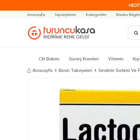
HEDİ
Anasayfa
Siparişlerim
Kategoriler
Banka Bilgile
Cilt Bakımı
Güneş Kremleri
Vitamin
Kiş
Anasayfa
Besin Takviyeleri
Sindirim Sistemi Ve P