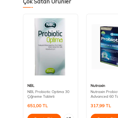
Çok Satan Ürünler
NBL
Nutraxin
60
NBL Probiotic Optima 30
Nutraxin Probio
Çiğneme Tableti
Advanced 60 Ta
651,00
TL
317,99
TL