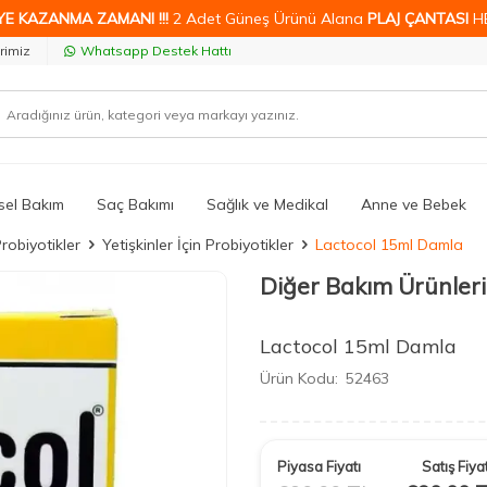
YE KAZANMA ZAMANI !!!
2 Adet Güneş Ürünü Alana
PLAJ ÇANTASI
H
rimiz
Whatsapp Destek Hattı
isel Bakım
Saç Bakımı
Sağlık ve Medikal
Anne ve Bebek
robiyotikler
Yetişkinler İçin Probiyotikler
Lactocol 15ml Damla
Diğer Bakım Ürünleri
Lactocol 15ml Damla
Ürün Kodu:
52463
Piyasa Fiyatı
Satış Fiyat