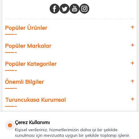
buluşturuyor ve online alışveriş deneyiminizi en iyi hale getiriyoruz.
Sağlık, güzellik ve iyi yaşam için aradığınız her şey burada!
Siz de kendinizi yenilemek, sağlığınızı desteklemek ve güzelliğinize
Popüler Ürünler
değer katmak için bize katılın!
Popüler Markalar
Popüler Kategoriler
Önemli Bilgiler
Turuncukasa Kurumsal
Hızlı Erişim
Çerez Kullanımı
Kişisel verileriniz, hizmetlerimizin daha iyi bir şekilde
Uygulamalarımız
sunulması için mevzuata uygun bir şekilde toplanıp işlenir.