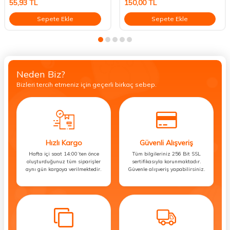
55,93
TL
150,00
TL
Sepete Ekle
Sepete Ekle
Neden Biz?
Bizleri tercih etmeniz için geçerli birkaç sebep.
Hızlı Kargo
Güvenli Alışveriş
Hafta içi saat 14:00’ten önce
Tüm bilgileriniz 256 Bit SSL
oluşturduğunuz tüm siparişler
sertifikasıyla korunmaktadır.
aynı gün kargoya verilmektedir.
Güvenle alışveriş yapabilirsiniz.