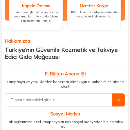
Kapıda Ödeme
Ücretsiz Kargo
Tüm alışverişlerinizde peşin nakit
1000 TL ve üzeri alışverişlerinizde
veya kredi kartı ile kapıda ödeme
kargo ücreti ödemezsiniz.
gerçekleştirebilirsiniz.
Hakkımızda
Türkiye’nin Güvenilir Kozmetik ve Takviye
Edici Gıda Mağazası
Güzellik, sağlık ve iyi hissetmek herkesin hakkı! Biz de bu vizyonla, hem
kişisel bakım hem de takviye edici gıda ürünlerini sizlerle
E-Bülten Aboneliği
buluşturuyoruz. Artık mağaza mağaza dolaşmanıza gerek yok;
Kampanya ve yeniliklerden haberdar olmak için e-bültenimize abone
ihtiyacınız olan her şeyi tek bir çatı altında topluyor ve kapınıza kadar
olun!
güvenle ulaştırıyoruz.
%100 orijinal kozmetik ve sağlık ürünleriyle güzelliğinizi tamamlayabilir,
vücudunuzu desteklemek için güvenilir takviye edici gıdalara
ulaşabilirsiniz. Cilt bakımından saç bakımına, makyajdan vitamin ve
Sosyal Medya
minerallere kadar binlerce ürünü uygun fiyat ve hızlı kargo avantajıyla
sunuyoruz.
Takipçilerimize özel kampanyalar için sosyal medyadan bizleri takip
edin.
Müşteri memnuniyetini ön planda tutarak, en kaliteli markaları sizlerle