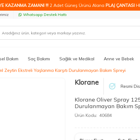
YE KAZANMA ZAMANI !!!
2 Adet Güneş Ürünü Alana
PLAJ ÇANTASI
H
rimiz
Whatsapp Destek Hattı
isel Bakım
Saç Bakımı
Sağlık ve Medikal
Anne ve Bebek
ml Zeytin Ekstreli Yaşlanma Karşıtı Durulanmayan Bakım Spreyi
Klorane
Resmi Dis
Klorane Oliver Spray 125
Durulanmayan Bakım Sp
Ürün Kodu:
40684