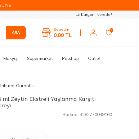
EDİYE
Kargom Nerede?
Sepetim
0
ARA
0,00
TL
0
Makyaj
Süpermarket
Petshop
Outlet
tribütör Garantisi
 ml Zeytin Ekstreli Yaşlanma Karşıtı
reyi
Barkod:
3282770039160