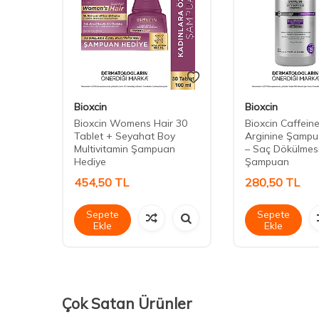
Bioxcin
Bioxcin
e Saç
Bioxcin Womens Hair 30
Bioxcin Caffein
Tablet + Seyahat Boy
Arginine Şampu
Multivitamin Şampuan
– Saç Dökülmesi
Hediye
Şampuan
454,50
TL
280,50
TL
Sepete
Sepete
Ekle
Ekle
Çok Satan Ürünler