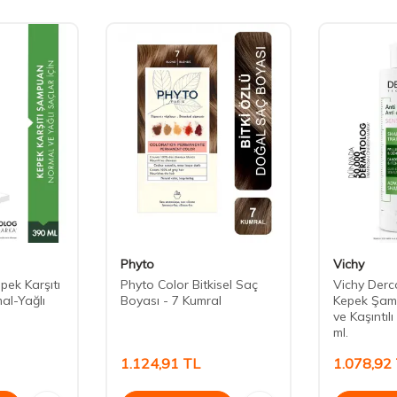
Phyto
Vichy
pek Karşıtı
Phyto Color Bitkisel Saç
Vichy Derco
l-Yağlı
Boyası - 7 Kumral
Kepek Şam
ve Kaşıntıl
ml.
1.124,91
TL
1.078,92