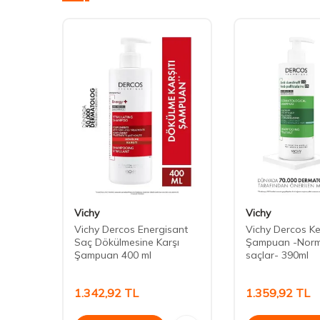
Vichy
Vichy
Saç
Vichy Dercos Energisant
Vichy Dercos Ke
tane
Saç Dökülmesine Karşı
Şampuan -Norma
Şampuan 400 ml
saçlar- 390ml
1.342,92
TL
1.359,92
TL