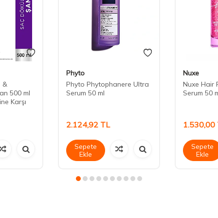
Phyto
Nuxe
e &
Phyto Phytophanere Ultra
Nuxe Hair 
an 500 ml
Serum 50 ml
Serum 50 m
ne Karşı
2.124,92
TL
1.530,00
Sepete
Sepete
Ekle
Ekle