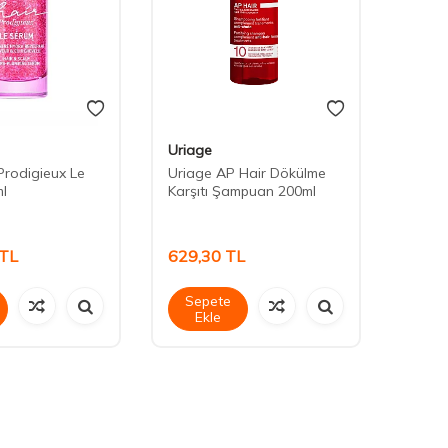
Uriage
Uriag
Prodigieux Le
Uriage AP Hair Dökülme
Uriag
l
Karşıtı Şampuan 200ml
Karşı
TL
629,30
TL
839,
Sepete
Sep
Ekle
Ek