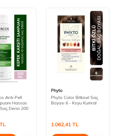
Phyto
Vichy
s Anti-Pell
Phyto Color Bitkisel Saç
Vichy
puanı Hassas
Boyası 6 - Koyu Kumral
Soluti
ı Saç Derisi 200
Saçla
ml
TL
1.062,41
TL
1.34