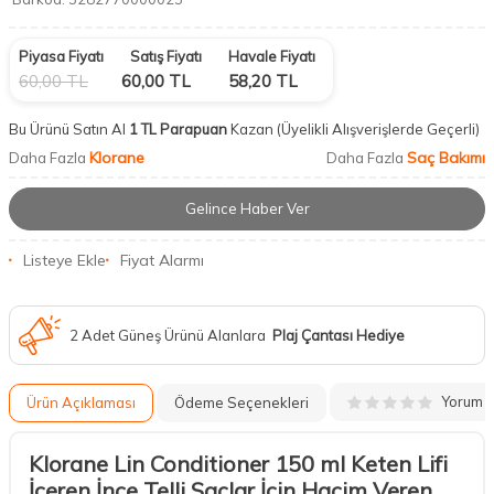
Piyasa Fiyatı
Satış Fiyatı
Havale Fiyatı
60,00
TL
60,00
TL
58,20
TL
Bu Ürünü Satın Al
1 TL Parapuan
Kazan
(Üyelikli Alışverişlerde Geçerli)
Klorane
Saç Bakımı
Daha Fazla
Daha Fazla
Gelince Haber Ver
Listeye Ekle
Fiyat Alarmı
2 Adet Güneş Ürünü Alanlara
Plaj Çantası Hediye
Yorum
Ürün Açıklaması
Ödeme Seçenekleri
Klorane Lin Conditioner 150 ml Keten Lifi
İçeren İnce Telli Saçlar İçin Hacim Veren