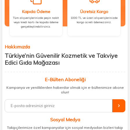
Kapıda Ödeme
Ücretsiz Kargo
Tüm alışverişlerinizde peşin nakit
1000 TL ve üzeri alışverişlerinizde
veya kredi kartı ile kapıda ödeme
kargo ücreti ödemezsiniz.
gerçekleştirebilirsiniz.
Hakkımızda
Türkiye’nin Güvenilir Kozmetik ve Takviye
Edici Gıda Mağazası
Güzellik, sağlık ve iyi hissetmek herkesin hakkı! Biz de bu vizyonla, hem
kişisel bakım hem de takviye edici gıda ürünlerini sizlerle
E-Bülten Aboneliği
buluşturuyoruz. Artık mağaza mağaza dolaşmanıza gerek yok;
Kampanya ve yeniliklerden haberdar olmak için e-bültenimize abone
ihtiyacınız olan her şeyi tek bir çatı altında topluyor ve kapınıza kadar
olun!
güvenle ulaştırıyoruz.
%100 orijinal kozmetik ve sağlık ürünleriyle güzelliğinizi tamamlayabilir,
vücudunuzu desteklemek için güvenilir takviye edici gıdalara
ulaşabilirsiniz. Cilt bakımından saç bakımına, makyajdan vitamin ve
Sosyal Medya
minerallere kadar binlerce ürünü uygun fiyat ve hızlı kargo avantajıyla
sunuyoruz.
Takipçilerimize özel kampanyalar için sosyal medyadan bizleri takip