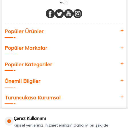
edin.
Müşteri memnuniyetini ön planda tutarak, en kaliteli markaları sizlerle
buluşturuyor ve online alışveriş deneyiminizi en iyi hale getiriyoruz.
Sağlık, güzellik ve iyi yaşam için aradığınız her şey burada!
Siz de kendinizi yenilemek, sağlığınızı desteklemek ve güzelliğinize
Popüler Ürünler
değer katmak için bize katılın!
Popüler Markalar
Popüler Kategoriler
Önemli Bilgiler
Turuncukasa Kurumsal
Hızlı Erişim
Çerez Kullanımı
Kişisel verileriniz, hizmetlerimizin daha iyi bir şekilde