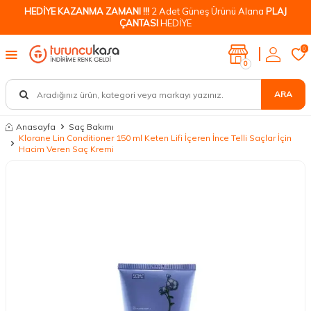
HEDİYE KAZANMA ZAMANI !!!
2 Adet Güneş Ürünü Alana
PLAJ
ÇANTASI
HEDİYE
0
0
ARA
Anasayfa
Saç Bakımı
Klorane Lin Conditioner 150 ml Keten Lifi İçeren İnce Telli Saçlar İçin
Hacim Veren Saç Kremi