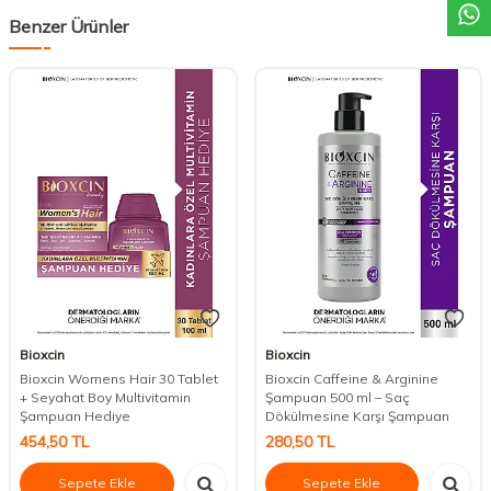
Benzer Ürünler
Bioxcin
Bioxcin
Bioxcin Womens Hair 30 Tablet
Bioxcin Caffeine & Arginine
+ Seyahat Boy Multivitamin
Şampuan 500 ml – Saç
Şampuan Hediye
Dökülmesine Karşı Şampuan
454,50
TL
280,50
TL
Sepete Ekle
Sepete Ekle