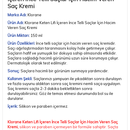
Saç Kremi
Marka Adı:
Klorane
Ürün Adı:
Klorane Keten Lifi İçeren İnce Telli Saçlar İçin Hacim
Veren Saç Kremi
Ürün Miktarı:
150 ml
Ürün Özellikleri:
İnce telli saçlar için hacim veren saç kremidir.
Saçı ağırlaştırmadan taranmasını kolay hale getirmeye çalışır.
Saçların hafif ve yumuşak bir dokuya sahip olmasında etkilidir.
Saçlara sağladığı hacimli görünümü uzun süre korumaya çalışır.
Dermatolojik olarak test edilmiştir.
Sonuç:
Saçlara hacimli bir görünüm sunmaya yardımcıdır.
Kullanım Şekli:
Saçlarınızı şampuan ile yıkadıktan sonra durulayın
ve fazla suyunu aldıktan sonra saç kremini nemli saça uygulayın.
Saç kremini saçta 2-3 dakika beklettikten sonra
durulayabilirsiniz. Göz ile temas etmesi durumunda bol su ile
durulanır.
İçerik:
Silikon ve paraben içermez.
Klorane Keten Lifi İçeren İnce Telli Saçlar İçin Hacim Veren Saç
Kremi,
silikon ve paraben içermeyen bir formüle sahiptir. Saçta