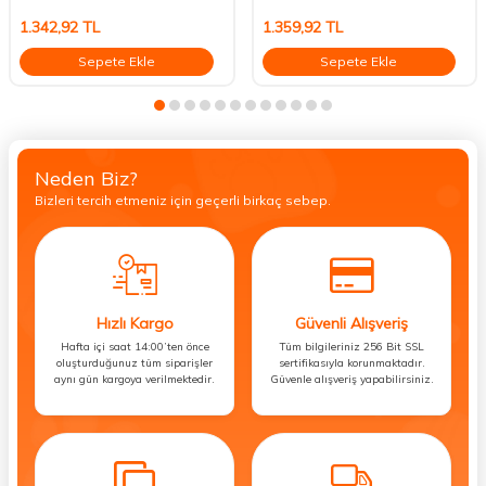
1.342,92
TL
1.359,92
TL
Sepete Ekle
Sepete Ekle
Neden Biz?
Bizleri tercih etmeniz için geçerli birkaç sebep.
Hızlı Kargo
Güvenli Alışveriş
Hafta içi saat 14:00’ten önce
Tüm bilgileriniz 256 Bit SSL
oluşturduğunuz tüm siparişler
sertifikasıyla korunmaktadır.
aynı gün kargoya verilmektedir.
Güvenle alışveriş yapabilirsiniz.