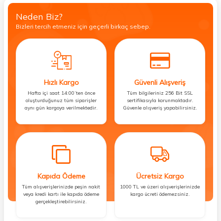
Neden Biz?
Bizleri tercih etmeniz için geçerli birkaç sebep.
Hızlı Kargo
Güvenli Alışveriş
Hafta içi saat 14:00’ten önce
Tüm bilgileriniz 256 Bit SSL
oluşturduğunuz tüm siparişler
sertifikasıyla korunmaktadır.
aynı gün kargoya verilmektedir.
Güvenle alışveriş yapabilirsiniz.
Kapıda Ödeme
Ücretsiz Kargo
Tüm alışverişlerinizde peşin nakit
1000 TL ve üzeri alışverişlerinizde
veya kredi kartı ile kapıda ödeme
kargo ücreti ödemezsiniz.
gerçekleştirebilirsiniz.