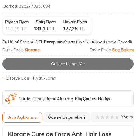
Barkod:
3282779337694
Piyasa Fiyatı
Satış Fiyatı
Havale Fiyatı
131,19
TL
131,19
TL
127,25
TL
Bu Ürünü Satın Al
1 TL Parapuan
Kazan
(Üyelikli Alışverişlerde Geçerli)
Klorane
Saç Bakımı
Daha Fazla
Daha Fazla
Gelince Haber Ver
Listeye Ekle
Fiyat Alarmı
2 Adet Güneş Ürünü Alanlara
Plaj Çantası Hediye
Yorum
Ürün Açıklaması
Ödeme Seçenekleri
Klorane Cure de Force Anti Hair Loss