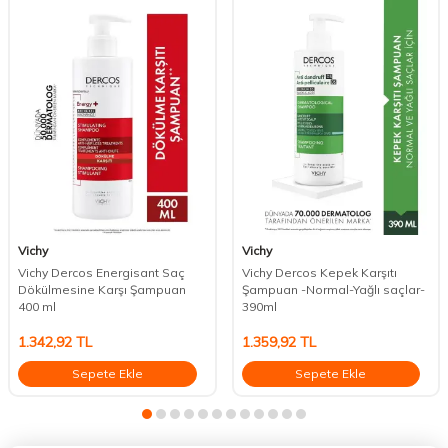
Vichy
Vichy
Vichy Dercos Energisant Saç
Vichy Dercos Kepek Karşıtı
Dökülmesine Karşı Şampuan
Şampuan -Normal-Yağlı saçlar-
400 ml
390ml
1.342,92
TL
1.359,92
TL
Sepete Ekle
Sepete Ekle