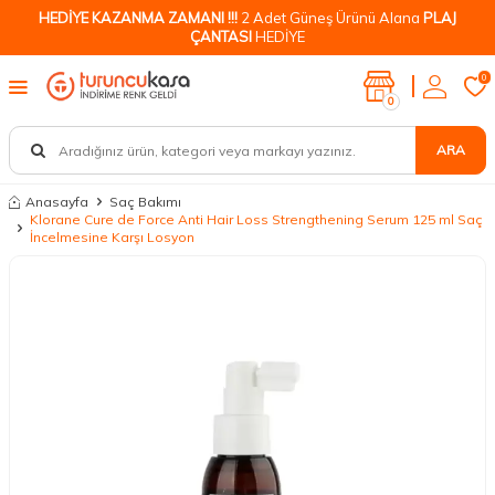
HEDİYE KAZANMA ZAMANI !!!
2 Adet Güneş Ürünü Alana
PLAJ
ÇANTASI
HEDİYE
0
0
ARA
Anasayfa
Saç Bakımı
Klorane Cure de Force Anti Hair Loss Strengthening Serum 125 ml Saç
İncelmesine Karşı Losyon