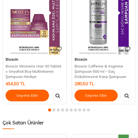
Bioxcin
Bioxcin
Bioxcin Womens Hair 30 Tablet
Bioxcin Caffeine & Arginine
+ Seyahat Boy Multivitamin
Şampuan 500 ml – Saç
Şampuan Hediye
Dökülmesine Karşı Şampuan
454,50
TL
280,50
TL
Sepete Ekle
Sepete Ekle
Çok Satan Ürünler