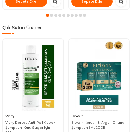
Sepete Ekle
Sepete Ekle
Çok Satan Ürünler
Vichy
Bioxcin
Vichy Dercos Anti-Pell Kepek
Bioxcin Keratin & Argan Onarıcı
Şampuanı Kuru Saçlar İçin
Şampuan 3AL2ÖDE