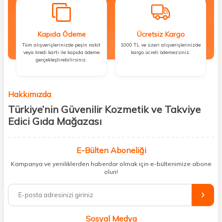
Kapıda Ödeme
Ücretsiz Kargo
Tüm alışverişlerinizde peşin nakit
1000 TL ve üzeri alışverişlerinizde
veya kredi kartı ile kapıda ödeme
kargo ücreti ödemezsiniz.
gerçekleştirebilirsiniz.
Hakkımızda
Türkiye’nin Güvenilir Kozmetik ve Takviye
Edici Gıda Mağazası
Güzellik, sağlık ve iyi hissetmek herkesin hakkı! Biz de bu vizyonla, hem
kişisel bakım hem de takviye edici gıda ürünlerini sizlerle
E-Bülten Aboneliği
buluşturuyoruz. Artık mağaza mağaza dolaşmanıza gerek yok;
Kampanya ve yeniliklerden haberdar olmak için e-bültenimize abone
ihtiyacınız olan her şeyi tek bir çatı altında topluyor ve kapınıza kadar
olun!
güvenle ulaştırıyoruz.
%100 orijinal kozmetik ve sağlık ürünleriyle güzelliğinizi tamamlayabilir,
vücudunuzu desteklemek için güvenilir takviye edici gıdalara
ulaşabilirsiniz. Cilt bakımından saç bakımına, makyajdan vitamin ve
Sosyal Medya
minerallere kadar binlerce ürünü uygun fiyat ve hızlı kargo avantajıyla