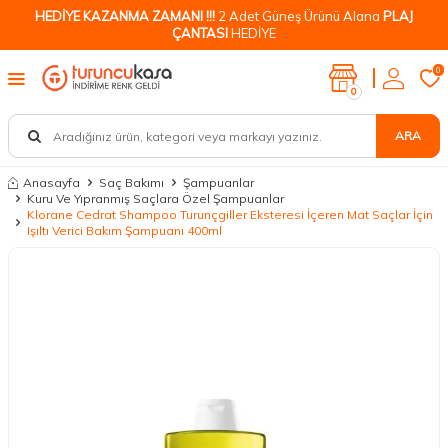
HEDİYE KAZANMA ZAMANI !!!
2 Adet Güneş Ürünü Alana
PLAJ
ÇANTASI
HEDİYE
0
0
ARA
Anasayfa
Saç Bakımı
Şampuanlar
Kuru Ve Yıpranmış Saçlara Özel Şampuanlar
Klorane Cedrat Shampoo Turunçgiller Eksteresi İçeren Mat Saçlar İçin
Işıltı Verici Bakım Şampuanı 400ml