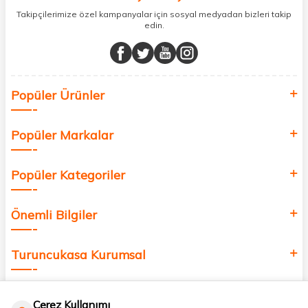
sunuyoruz.
Takipçilerimize özel kampanyalar için sosyal medyadan bizleri takip
edin.
Müşteri memnuniyetini ön planda tutarak, en kaliteli markaları sizlerle
buluşturuyor ve online alışveriş deneyiminizi en iyi hale getiriyoruz.
Sağlık, güzellik ve iyi yaşam için aradığınız her şey burada!
Siz de kendinizi yenilemek, sağlığınızı desteklemek ve güzelliğinize
Popüler Ürünler
değer katmak için bize katılın!
Popüler Markalar
Popüler Kategoriler
Önemli Bilgiler
Turuncukasa Kurumsal
Hızlı Erişim
Çerez Kullanımı