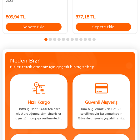
200ml.
805,94
TL
377,18
TL
Sepete Ekle
Sepete Ekle
Neden Biz?
Bizleri tercih etmeniz için geçerli birkaç sebep.
Hızlı Kargo
Güvenli Alışveriş
Hafta içi saat 14:00’ten önce
Tüm bilgileriniz 256 Bit SSL
oluşturduğunuz tüm siparişler
sertifikasıyla korunmaktadır.
aynı gün kargoya verilmektedir.
Güvenle alışveriş yapabilirsiniz.