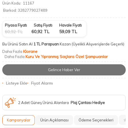
Ürün Kodu:
11167
Barkod:
3282779027489
Piyasa Fiyatı
Satış Fiyatı
Havale Fiyatı
60,92
TL
60,92
TL
59,09
TL
Bu Ürünü Satın Al
1 TL Parapuan
Kazan
(Üyelikli Alışverişlerde Geçerli)
Klorane
Daha Fazla
Kuru Ve Yıpranmış Saçlara Özel Şampuanlar
Daha Fazla
Gelince Haber Ver
Listeye Ekle
Fiyat Alarmı
2 Adet Güneş Ürünü Alanlara
Plaj Çantası Hediye
Kampanyalar
Ürün Açıklaması
Ödeme Seçenekleri