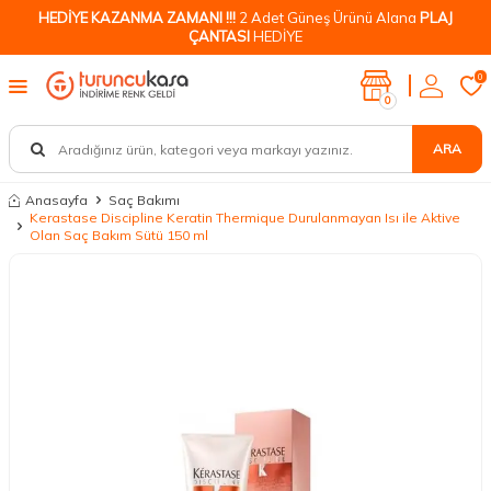
HEDİYE KAZANMA ZAMANI !!!
2 Adet Güneş Ürünü Alana
PLAJ
ÇANTASI
HEDİYE
0
0
ARA
Anasayfa
Saç Bakımı
Kerastase Discipline Keratin Thermique Durulanmayan Isı ile Aktive
Olan Saç Bakım Sütü 150 ml