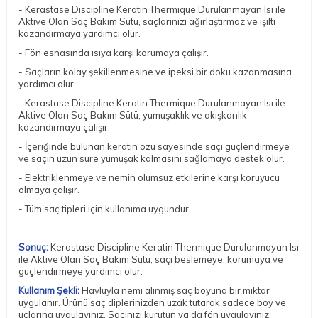
- Kerastase Discipline Keratin Thermique Durulanmayan Isı ile
Aktive Olan Saç Bakım Sütü, saçlarınızı ağırlaştırmaz ve ışıltı
kazandırmaya yardımcı olur.
- Fön esnasında ısıya karşı korumaya çalışır.
- Saçların kolay şekillenmesine ve ipeksi bir doku kazanmasına
yardımcı olur.
- Kerastase Discipline Keratin Thermique Durulanmayan Isı ile
Aktive Olan Saç Bakım Sütü, yumuşaklık ve akışkanlık
kazandırmaya çalışır.
- İçeriğinde bulunan keratin özü sayesinde saçı güçlendirmeye
ve saçın uzun süre yumuşak kalmasını sağlamaya destek olur.
- Elektriklenmeye ve nemin olumsuz etkilerine karşı koruyucu
olmaya çalışır.
- Tüm saç tipleri için kullanıma uygundur.
Sonuç:
Kerastase Discipline Keratin Thermique Durulanmayan Isı
ile Aktive Olan Saç Bakım Sütü, saçı beslemeye, korumaya ve
güçlendirmeye yardımcı olur.
Kullanım Şekli:
Havluyla nemi alınmış saç boyuna bir miktar
uygulanır. Ürünü saç diplerinizden uzak tutarak sadece boy ve
uçlarına uygulayınız. Saçınızı kurutun ya da fön uygulayınız.