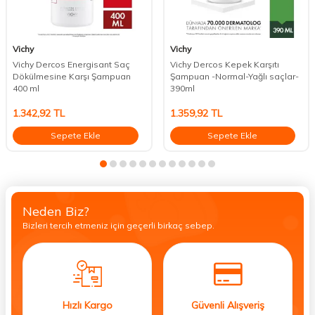
Vichy
Vichy
Vichy Dercos Energisant Saç
Vichy Dercos Kepek Karşıtı
Dökülmesine Karşı Şampuan
Şampuan -Normal-Yağlı saçlar-
400 ml
390ml
1.342,92
TL
1.359,92
TL
Sepete Ekle
Sepete Ekle
Neden Biz?
Bizleri tercih etmeniz için geçerli birkaç sebep.
Hızlı Kargo
Güvenli Alışveriş