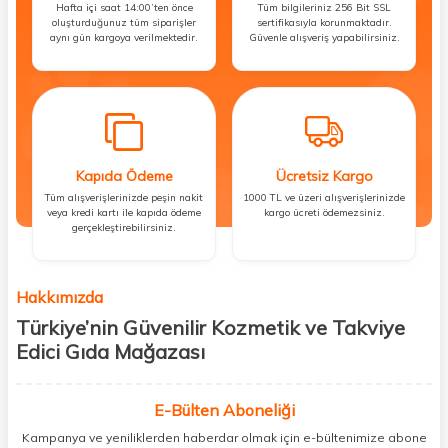
Hafta içi saat 14:00’ten önce
Tüm bilgileriniz 256 Bit SSL
oluşturduğunuz tüm siparişler
sertifikasıyla korunmaktadır.
aynı gün kargoya verilmektedir.
Güvenle alışveriş yapabilirsiniz.
Kapıda Ödeme
Ücretsiz Kargo
Tüm alışverişlerinizde peşin nakit
1000 TL ve üzeri alışverişlerinizde
veya kredi kartı ile kapıda ödeme
kargo ücreti ödemezsiniz.
gerçekleştirebilirsiniz.
Hakkımızda
Türkiye’nin Güvenilir Kozmetik ve Takviye
Edici Gıda Mağazası
Güzellik, sağlık ve iyi hissetmek herkesin hakkı! Biz de bu vizyonla, hem
kişisel bakım hem de takviye edici gıda ürünlerini sizlerle
E-Bülten Aboneliği
buluşturuyoruz. Artık mağaza mağaza dolaşmanıza gerek yok;
Kampanya ve yeniliklerden haberdar olmak için e-bültenimize abone
ihtiyacınız olan her şeyi tek bir çatı altında topluyor ve kapınıza kadar