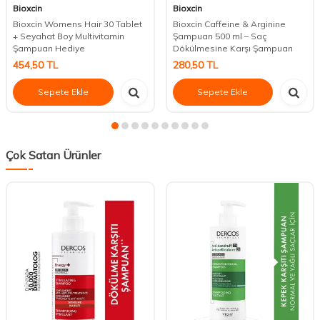
Bioxcin
Bioxcin
Bioxcin Womens Hair 30 Tablet
Bioxcin Caffeine & Arginine
+ Seyahat Boy Multivitamin
Şampuan 500 ml – Saç
Şampuan Hediye
Dökülmesine Karşı Şampuan
454,50
TL
280,50
TL
Sepete Ekle
Sepete Ekle
Çok Satan Ürünler