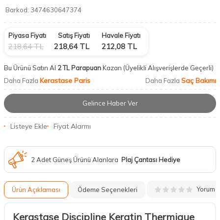
Barkod:
3474630647374
Piyasa Fiyatı
Satış Fiyatı
Havale Fiyatı
218,64
TL
218,64
TL
212,08
TL
Bu Ürünü Satın Al
2 TL Parapuan
Kazan
(Üyelikli Alışverişlerde Geçerli)
Kerastase Paris
Saç Bakımı
Daha Fazla
Daha Fazla
Gelince Haber Ver
Listeye Ekle
Fiyat Alarmı
2 Adet Güneş Ürünü Alanlara
Plaj Çantası Hediye
Yorum
Ürün Açıklaması
Ödeme Seçenekleri
Kerastase Discipline Keratin Thermique