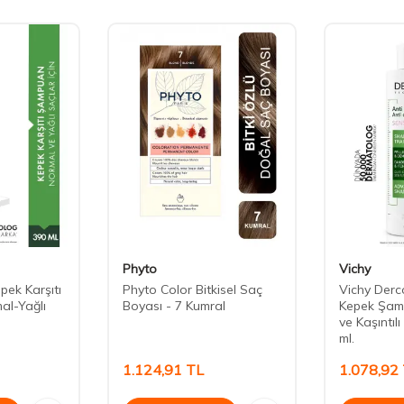
Phyto
Vichy
pek Karşıtı
Phyto Color Bitkisel Saç
Vichy Derco
l-Yağlı
Boyası - 7 Kumral
Kepek Şam
ve Kaşıntıl
ml.
1.124,91
TL
1.078,92