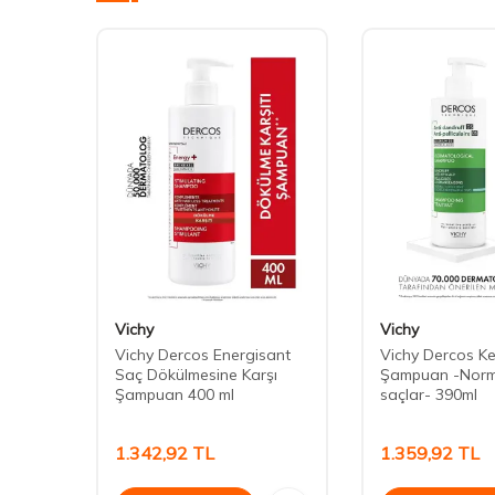
Vichy
Vichy
Saç
Vichy Dercos Energisant
Vichy Dercos Ke
tane
Saç Dökülmesine Karşı
Şampuan -Norma
Şampuan 400 ml
saçlar- 390ml
1.342,92
TL
1.359,92
TL