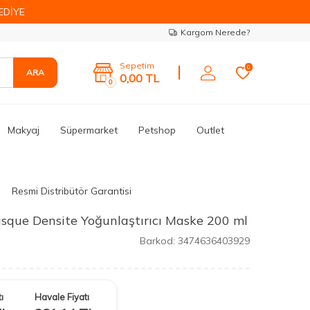
EDİYE
Kargom Nerede?
Sepetim
0
ARA
0,00
TL
0
Makyaj
Süpermarket
Petshop
Outlet
Resmi Distribütör Garantisi
sque Densite Yoğunlaştırıcı Maske 200 ml
Barkod:
3474636403929
ı
Havale Fiyatı