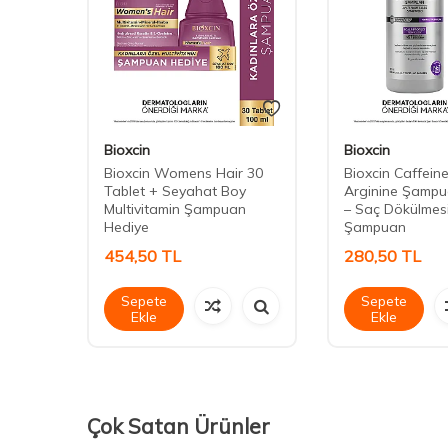
Bioxcin
Bioxcin
e Saç
Bioxcin Womens Hair 30
Bioxcin Caffein
Tablet + Seyahat Boy
Arginine Şampu
Multivitamin Şampuan
– Saç Dökülmesi
Hediye
Şampuan
454,50
TL
280,50
TL
Sepete
Sepete
Ekle
Ekle
Çok Satan Ürünler