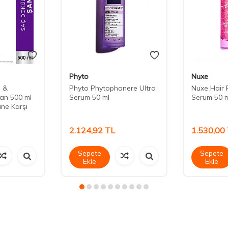
Phyto
Nuxe
e &
Phyto Phytophanere Ultra
Nuxe Hair 
an 500 ml
Serum 50 ml
Serum 50 m
ne Karşı
2.124,92
TL
1.530,00
Sepete
Sepete
Ekle
Ekle