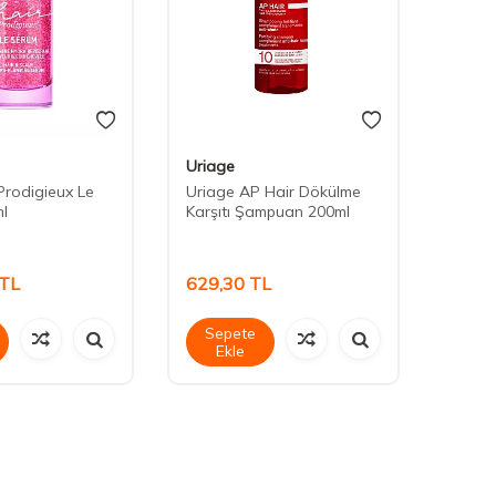
Uriage
Uriag
Prodigieux Le
Uriage AP Hair Dökülme
Uriag
l
Karşıtı Şampuan 200ml
Karşı
TL
629,30
TL
839,
Sepete
Sep
Ekle
Ek