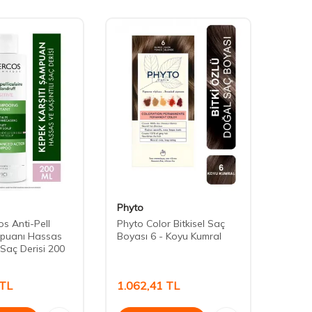
Phyto
Vichy
s Anti-Pell
Phyto Color Bitkisel Saç
Vichy
puanı Hassas
Boyası 6 - Koyu Kumral
Soluti
ı Saç Derisi 200
Saçla
ml
TL
1.062,41
TL
1.34