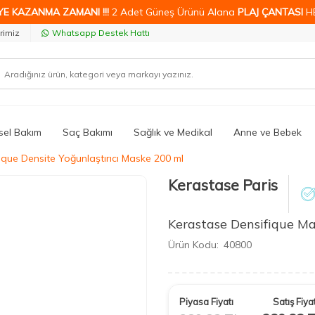
YE KAZANMA ZAMANI !!!
2 Adet Güneş Ürünü Alana
PLAJ ÇANTASI
H
rimiz
Whatsapp Destek Hattı
isel Bakım
Saç Bakımı
Sağlık ve Medikal
Anne ve Bebek
que Densite Yoğunlaştırıcı Maske 200 ml
Kerastase Paris
Kerastase Densifique Ma
Ürün Kodu:
40800
Piyasa Fiyatı
Satış Fiyat