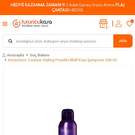
HEDİYE KAZANMA ZAMANI !!!
2 Adet Güneş Ürünü Alana
PLAJ
ÇANTASI
HEDİYE
0
0
ARA
Anasayfa
Saç Bakımı
Kerastase Couture Styling Powder Bluff Kuru Şampuan 200 ml