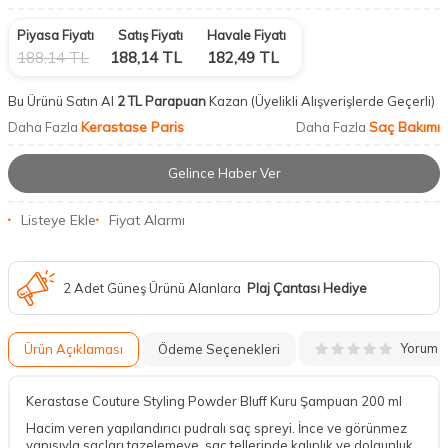
Piyasa Fiyatı
Satış Fiyatı
Havale Fiyatı
188,14
TL
188,14
TL
182,49
TL
Bu Ürünü Satın Al
2 TL Parapuan
Kazan
(Üyelikli Alışverişlerde Geçerli)
Kerastase Paris
Saç Bakımı
Daha Fazla
Daha Fazla
Gelince Haber Ver
Listeye Ekle
Fiyat Alarmı
2 Adet Güneş Ürünü Alanlara
Plaj Çantası Hediye
Yorum
Ürün Açıklaması
Ödeme Seçenekleri
Kerastase Couture Styling Powder Bluff Kuru Şampuan 200 ml
Hacim veren yapılandırıcı pudralı saç spreyi. İnce ve görünmez
yapısıyla saçları tazelemeye, saç tellerinde kalınlık ve dolgunluk