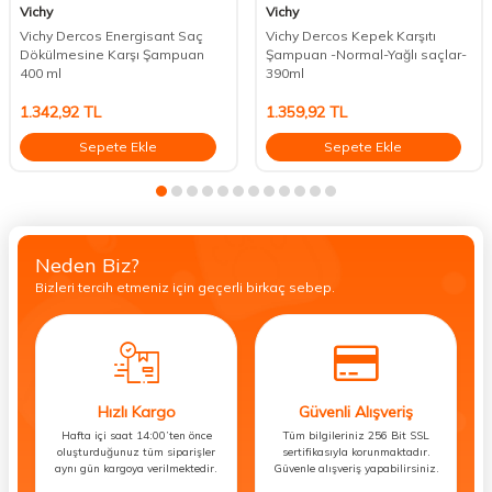
Vichy
Vichy
Vichy Dercos Energisant Saç
Vichy Dercos Kepek Karşıtı
Dökülmesine Karşı Şampuan
Şampuan -Normal-Yağlı saçlar-
400 ml
390ml
1.342,92
TL
1.359,92
TL
Sepete Ekle
Sepete Ekle
Neden Biz?
Bizleri tercih etmeniz için geçerli birkaç sebep.
Hızlı Kargo
Güvenli Alışveriş
Hafta içi saat 14:00’ten önce
Tüm bilgileriniz 256 Bit SSL
oluşturduğunuz tüm siparişler
sertifikasıyla korunmaktadır.
aynı gün kargoya verilmektedir.
Güvenle alışveriş yapabilirsiniz.