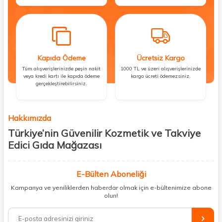
Kapıda Ödeme
Ücretsiz Kargo
Tüm alışverişlerinizde peşin nakit
1000 TL ve üzeri alışverişlerinizde
veya kredi kartı ile kapıda ödeme
kargo ücreti ödemezsiniz.
gerçekleştirebilirsiniz.
Hakkımızda
Türkiye’nin Güvenilir Kozmetik ve Takviye
Edici Gıda Mağazası
Güzellik, sağlık ve iyi hissetmek herkesin hakkı! Biz de bu vizyonla, hem
kişisel bakım hem de takviye edici gıda ürünlerini sizlerle
E-Bülten Aboneliği
buluşturuyoruz. Artık mağaza mağaza dolaşmanıza gerek yok;
Kampanya ve yeniliklerden haberdar olmak için e-bültenimize abone
ihtiyacınız olan her şeyi tek bir çatı altında topluyor ve kapınıza kadar
olun!
güvenle ulaştırıyoruz.
%100 orijinal kozmetik ve sağlık ürünleriyle güzelliğinizi tamamlayabilir,