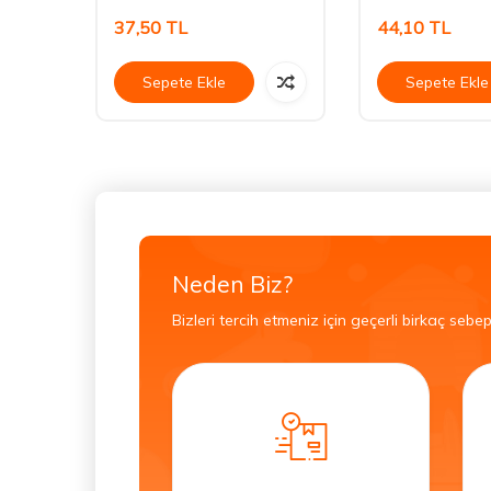
37,50
TL
44,10
TL
Sepete Ekle
Sepete Ekle
Neden Biz?
Bizleri tercih etmeniz için geçerli birkaç sebep