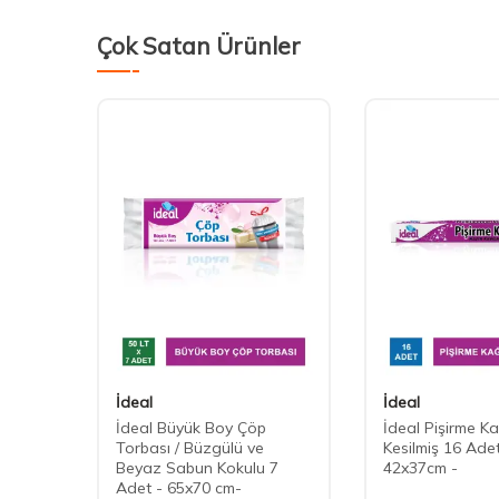
Çok Satan Ürünler
İdeal
İdeal
olabı
İdeal Büyük Boy Çöp
İdeal Pişirme Ka
x33
Torbası / Büzgülü ve
Kesilmiş 16 Adet
Beyaz Sabun Kokulu 7
42x37cm -
Adet - 65x70 cm-