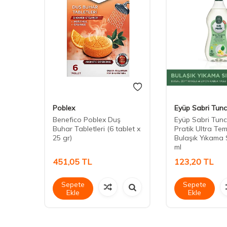
Poblex
Eyüp Sabri Tunc
 10lu
Benefico Poblex Duş
Eyüp Sabri Tunc
Buhar Tabletleri (6 tablet x
Pratik Ultra Tem
25 gr)
Bulaşık Yıkama S
ml
451,05
TL
123,20
TL
Sepete
Sepete
Ekle
Ekle