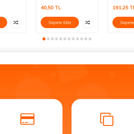
40,50
TL
191,25
T
Sepete Ekle
Sepete
.