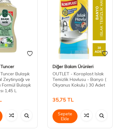
 Tuncer
Diğer Bakım Ürünleri
Solo
 Tuncer Bulaşık
OUTLET - Koroplast Islak
Solo Y
l Zeytinyağı ve
Temizlik Havlusu - Banyo (
Mendi
ı Formül Bulaşık
Okyanus Kokulu ) 30 Adet
sı 1,45 L
L
35,75
TL
133,
Sepete
Sep
Ekle
Ek