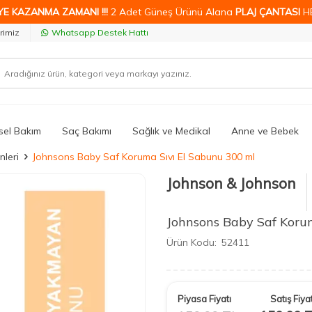
YE KAZANMA ZAMANI !!!
2 Adet Güneş Ürünü Alana
PLAJ ÇANTASI
H
rimiz
Whatsapp Destek Hattı
isel Bakım
Saç Bakımı
Sağlık ve Medikal
Anne ve Bebek
nleri
Johnsons Baby Saf Koruma Sıvı El Sabunu 300 ml
Johnson & Johnson
Johnsons Baby Saf Koru
Ürün Kodu:
52411
Piyasa Fiyatı
Satış Fiyat