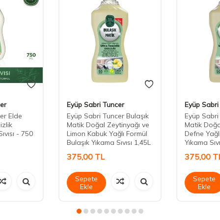
er
Eyüp Sabri Tuncer
Eyüp Sabri
er Elde
Eyüp Sabri Tuncer Bulaşık
Eyüp Sabri
izlik
Matik Doğal Zeytinyağı ve
Matik Doğa
ıvısı - 750
Limon Kabuk Yağlı Formül
Defne Yağl
Bulaşık Yıkama Sıvısı 1,45L
Yıkama Sıvı
375,00
TL
375,00
T
Sepete
Sepete
Ekle
Ekle