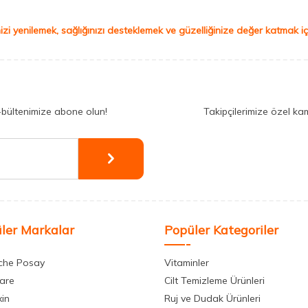
izi yenilemek, sağlığınızı desteklemek ve güzelliğinize değer katmak için
-bültenimize abone olun!
Takipçilerimize özel ka
ler Markalar
Popüler Kategoriler
che Posay
Vitaminler
care
Cilt Temizleme Ürünleri
xin
Ruj ve Dudak Ürünleri