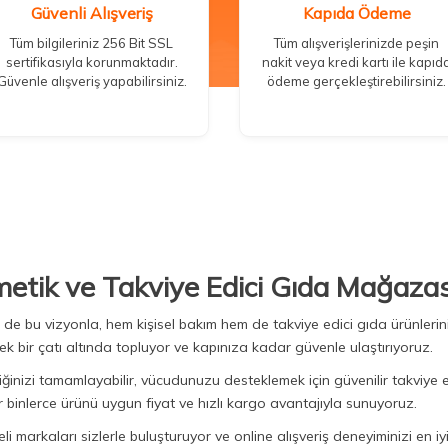
Güvenli Alışveriş
Kapıda Ödeme
Tüm bilgileriniz 256 Bit SSL
Tüm alışverişlerinizde peşin
sertifikasıyla korunmaktadır.
nakit veya kredi kartı ile kapıd
Güvenle alışveriş yapabilirsiniz.
ödeme gerçekleştirebilirsiniz.
metik ve Takviye Edici Gıda Mağazas
Biz de bu vizyonla, hem kişisel bakım hem de takviye edici gıda ürünler
ek bir çatı altında topluyor ve kapınıza kadar güvenle ulaştırıyoruz.
iğinizi tamamlayabilir, vücudunuzu desteklemek için güvenilir takviye e
binlerce ürünü uygun fiyat ve hızlı kargo avantajıyla sunuyoruz.
 markaları sizlerle buluşturuyor ve online alışveriş deneyiminizi en iyi 