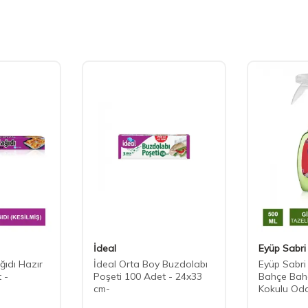
İdeal
Eyüp Sabri
ğıdı Hazır
İdeal Orta Boy Buzdolabı
Eyüp Sabri 
 -
Poşeti 100 Adet - 24x33
Bahçe Baha
cm-
Kokulu Oda