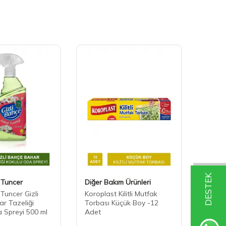
DESTEK
 Tuncer
Diğer Bakım Ürünleri
Solo
Tuncer Gizli
Koroplast Kilitli Mutfak
Solo Y
r Tazeliği
Torbası Küçük Boy -12
Mendi
 Spreyi 500 ml
Adet