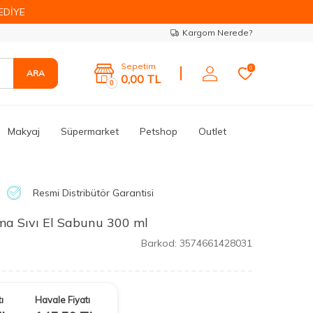
EDİYE
Kargom Nerede?
Sepetim
0
ARA
0,00
TL
0
Makyaj
Süpermarket
Petshop
Outlet
Resmi Distribütör Garantisi
ma Sıvı El Sabunu 300 ml
Barkod:
3574661428031
ı
Havale Fiyatı