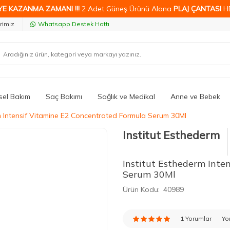
YE KAZANMA ZAMANI !!!
2 Adet Güneş Ürünü Alana
PLAJ ÇANTASI
H
rimiz
Whatsapp Destek Hattı
isel Bakım
Saç Bakımı
Sağlık ve Medikal
Anne ve Bebek
m Intensif Vitamine E2 Concentrated Formula Serum 30Ml
Institut Esthederm
Institut Esthederm Inte
Serum 30Ml
Ürün Kodu:
40989
1 Yorumlar
Yo