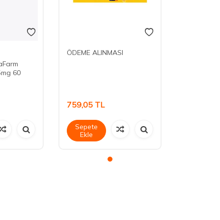
ÖDEME ALINMASI
aFarm
5mg 60
759,05
TL
Sepete
Ekle