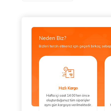
Neden Biz?
Bizleri tercih etmeniz için geçerli birkaç sebep
Hızlı Kargo
Hafta içi saat 14:00’ten önce
oluşturduğunuz tüm siparişler
aynı gün kargoya verilmektedir.