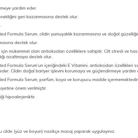
irmeye yardım eder.
nekliğini geri kazanmasına destek olur.
.
ated Formula Serum, cildin yumuşaklık kazanmasına ve doğal güzelliği
masına destek olur.
için mükemmel olan antioksidan özelliklere sahiptir. Cilt stresli ve has
ığı azaltmaya destek olur.
ed Formula Serum’un içeriğindeki E Vitamini, antioksidan özellikleri sa
ım eder. Cildin doğal bariyer işlevini korumaya ve güçlendirmeye yardım 
rated Formula Serum, parfüm, boya ve koruyucu madde içermemektedir
iyetine önem verilmiştir.
ği hipoalerjeniktir.
 cilde (yüz ve boyun) nazikçe masaj yaparak uygulayınız.