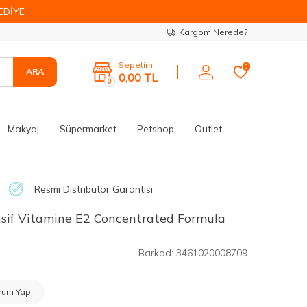
EDİYE
Kargom Nerede?
Sepetim
0
ARA
0,00
TL
0
Makyaj
Süpermarket
Petshop
Outlet
Resmi Distribütör Garantisi
nsif Vitamine E2 Concentrated Formula
Barkod:
3461020008709
rum Yap