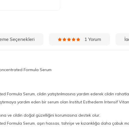
eme Seçenekleri
İa
1 Yorum
 Concentrated Formula Serum
ted Formula Serum, cildin yatıştırılmasına yardım ederek cildin rahatl
di yatıştırmaya yardım eden bir serum olan Institut Esthederm Intensif Vit
na ve cildin doğal güzelliğini korumasına destek olur.
ed Formula Serum, aşırı hassas, tahrişe ve kızarıklığa daha çabuk mar