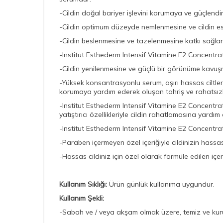
-Cildin doğal bariyer işlevini korumaya ve güçlend
-Cildin optimum düzeyde nemlenmesine ve cildin es
-Cildin beslenmesine ve tazelenmesine katkı sağlar
-Institut Esthederm Intensif Vitamine E2 Concentr
-Cildin yenilenmesine ve güçlü bir görünüme kavuş
-Yüksek konsantrasyonlu serum, aşırı hassas ciltler 
korumaya yardım ederek oluşan tahriş ve rahatsızl
-Institut Esthederm Intensif Vitamine E2 Concentrat
yatıştırıcı özellikleriyle cildin rahatlamasına yard
-Institut Esthederm Intensif Vitamine E2 Concent
-Paraben içermeyen özel içeriğiyle cildinizin hassas
-Hassas cildiniz için özel olarak formüle edilen içeri
Kullanım Sıklığı:
Ürün günlük kullanıma uygundur.
Kullanım Şekli:
-Sabah ve / veya akşam olmak üzere, temiz ve kuru