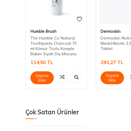
Humble Brush
Dermoskin
The Humble Co Natural
Dermoskin Nutr
Toothpaste Charcoal 75
MedoHbiotin 2,
ml Kömür Tozlu Komple
Tablet
Bakım Siyah Diş Macunu
114,50
TL
291,27
TL
Sepete
Sepete
Ekle
Ekle
Çok Satan Ürünler