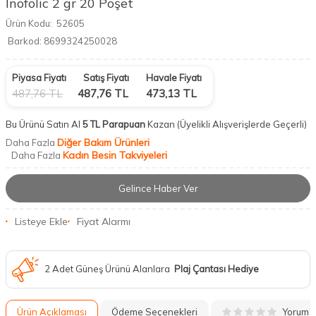
İnofolic 2 gr 20 Poşet
Ürün Kodu:
52605
Barkod:
8699324250028
Piyasa Fiyatı
Satış Fiyatı
Havale Fiyatı
487,76
TL
487,76
TL
473,13
TL
Bu Ürünü Satın Al
5 TL Parapuan
Kazan
(Üyelikli Alışverişlerde Geçerli)
Diğer Bakım Ürünleri
Daha Fazla
Kadın Besin Takviyeleri
Daha Fazla
Gelince Haber Ver
Listeye Ekle
Fiyat Alarmı
2 Adet Güneş Ürünü Alanlara
Plaj Çantası Hediye
Yorum
Ürün Açıklaması
Ödeme Seçenekleri