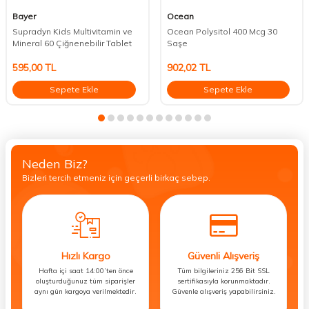
Bayer
Ocean
Supradyn Kids Multivitamin ve
Ocean Polysitol 400 Mcg 30
Mineral 60 Çiğnenebilir Tablet
Saşe
595,00
TL
902,02
TL
Sepete Ekle
Sepete Ekle
Neden Biz?
Bizleri tercih etmeniz için geçerli birkaç sebep.
Hızlı Kargo
Güvenli Alışveriş
Hafta içi saat 14:00’ten önce
Tüm bilgileriniz 256 Bit SSL
oluşturduğunuz tüm siparişler
sertifikasıyla korunmaktadır.
aynı gün kargoya verilmektedir.
Güvenle alışveriş yapabilirsiniz.