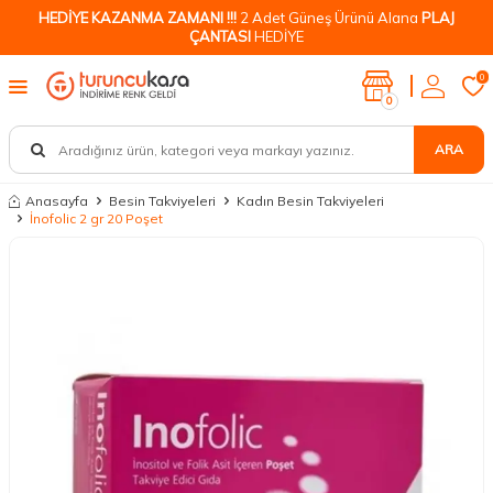
HEDİYE KAZANMA ZAMANI !!!
2 Adet Güneş Ürünü Alana
PLAJ
ÇANTASI
HEDİYE
0
0
ARA
Anasayfa
Besin Takviyeleri
Kadın Besin Takviyeleri
İnofolic 2 gr 20 Poşet