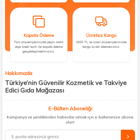
Kapıda Ödeme
Ücretsiz Kargo
Tüm alışverişlerinizde peşin nakit
1000 TL ve üzeri alışverişlerinizde
veya kredi kartı ile kapıda ödeme
kargo ücreti ödemezsiniz.
gerçekleştirebilirsiniz.
Hakkımızda
Türkiye’nin Güvenilir Kozmetik ve Takviye
Edici Gıda Mağazası
Güzellik, sağlık ve iyi hissetmek herkesin hakkı! Biz de bu vizyonla, hem
kişisel bakım hem de takviye edici gıda ürünlerini sizlerle
E-Bülten Aboneliği
buluşturuyoruz. Artık mağaza mağaza dolaşmanıza gerek yok;
Kampanya ve yeniliklerden haberdar olmak için e-bültenimize abone
ihtiyacınız olan her şeyi tek bir çatı altında topluyor ve kapınıza kadar
olun!
güvenle ulaştırıyoruz.
%100 orijinal kozmetik ve sağlık ürünleriyle güzelliğinizi tamamlayabilir,