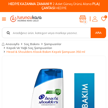
HEDİYE KAZANMA ZAMANI !!!
2 Adet Güneş Ürünü Alana
PLAJ
ÇANTASI
HEDİYE
0
0
ARA
Anasayfa
Saç Bakımı
Şampuanlar
Kepek Ve Yağlı Saç Şampuanları
Head & Shoulders Klasik Bakım Kepek Şampuan 350 ml