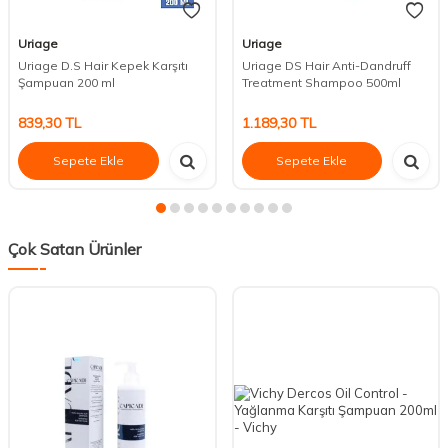
Uriage
Uriage
Uriage D.S Hair Kepek Karşıtı
Uriage DS Hair Anti-Dandruff
Şampuan 200 ml
Treatment Shampoo 500ml
839,30
TL
1.189,30
TL
Sepete Ekle
Sepete Ekle
Çok Satan Ürünler