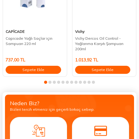
CAPİCADE
Vichy
Capicade Yağlı Saçlar için
Vichy Dercos Oil Control -
Sampuan 220 ml
Yağlanma Karşıtı Şampuan
200ml
737,00
TL
1.013,92
TL
Sepete Ekle
Sepete Ekle
Neden Biz?
Bizleri tercih etmeniz için geçerli birkaç sebep.