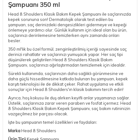
Şampuanı 350 ml
Head & Shoulders Klasik Bakım Kepek Şampuanı ile saçlarınızda
kepek sorununa son! Dermatolojik olarak test edilen bu
şampuan, saç derinizdeki dengesizlikleri gidermeye ve kepeği
önlemeye yardımcı olur. Günlük kullanım için ideal olan bu ürün,
saçlarınızı derinlemesine temizlerken aynı zamanda onları
besler.
350 ml'lik bu özel formül, zenginleştirilmiş içeriği sayesinde saç
derinizi rahatlatır ve saçlarınızı yumuşacık yapar. Her saç tipi
düşünülerek geliştirilen Head & Shoulders Klasik Bakım
Şampuanı, saçlarınızı ağırlaştırmadan temizlemek için idealdir.
Sürekli kullanımda, saçlarınızın daha sağlıklı görünmesine ve
daha güçlü hissedilmesine katkıda bulunan bu şampuan, kepek
karşıtı teknolojisi ile de dikkat çeker. Rahat uygulama ve etkili
sonuçlar için Head & Shoulders'ın klasik bakımını tercih edin!
Ayrıca, hoş kokusu ile duş alırken keyifli anlar yaşamanızı sağlar.
Üstelik, saçlarınıza zarar veren paraben ve fosfat içermez. Head
& Shoulders Klasik Bakım Kepek Şampuanı, saç bakım rutininizin
vazgeçilmez bir parçası olacak.
İşte bu şampuanın temel özellikleri ve faydaları:
Marka
Head & Shoulders
Ürün Türü
Kepek Şampuanı