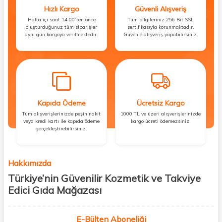
Hızlı Kargo
Güvenli Alışveriş
Hafta içi saat 14:00’ten önce
Tüm bilgileriniz 256 Bit SSL
oluşturduğunuz tüm siparişler
sertifikasıyla korunmaktadır.
aynı gün kargoya verilmektedir.
Güvenle alışveriş yapabilirsiniz.
Kapıda Ödeme
Ücretsiz Kargo
Tüm alışverişlerinizde peşin nakit
1000 TL ve üzeri alışverişlerinizde
veya kredi kartı ile kapıda ödeme
kargo ücreti ödemezsiniz.
gerçekleştirebilirsiniz.
Hakkımızda
Türkiye’nin Güvenilir Kozmetik ve Takviye
Edici Gıda Mağazası
Güzellik, sağlık ve iyi hissetmek herkesin hakkı! Biz de bu vizyonla, hem
kişisel bakım hem de takviye edici gıda ürünlerini sizlerle
E-Bülten Aboneliği