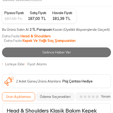
Piyasa Fiyatı
Satış Fiyatı
Havale Fiyatı
187,00
TL
187,00
TL
181,39
TL
Bu Ürünü Satın Al
2 TL Parapuan
Kazan
(Üyelikli Alışverişlerde Geçerli)
Head & Shoulders
Daha Fazla
Kepek Ve Yağlı Saç Şampuanları
Daha Fazla
Gelince Haber Ver
Listeye Ekle
Fiyat Alarmı
2 Adet Güneş Ürünü Alanlara
Plaj Çantası Hediye
Yorum
Ürün Açıklaması
Ödeme Seçenekleri
Head & Shoulders Klasik Bakım Kepek