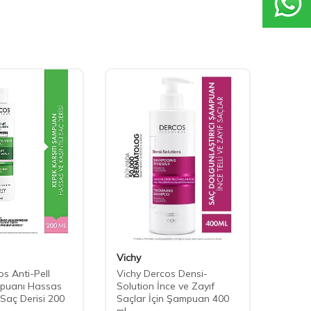
Vichy
Phyto
s Anti-Pell
Vichy Dercos Densi-
Phyto 
puanı Hassas
Solution İnce ve Zayıf
Boyas
ı Saç Derisi 200
Saçlar İçin Şampuan 400