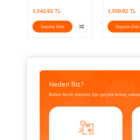
1.342,92
TL
1.359,92
TL
Sepete Ekle
Sepete Ekle
Neden Biz?
Bizleri tercih etmeniz için geçerli birkaç sebep