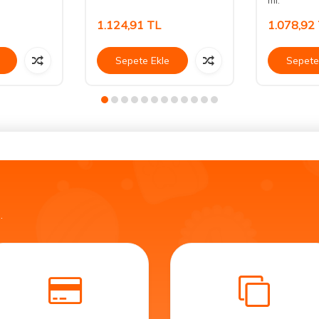
ml.
1.124,91
TL
1.078,92
Sepete Ekle
Sepete
.