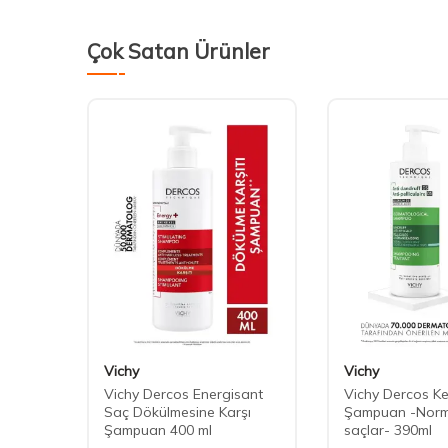
Çok Satan Ürünler
Vichy
Vichy
Saç
Vichy Dercos Energisant
Vichy Dercos Ke
tane
Saç Dökülmesine Karşı
Şampuan -Norma
Şampuan 400 ml
saçlar- 390ml