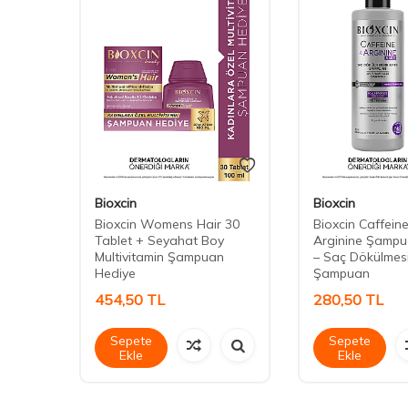
Bioxcin
Bioxcin
e Saç
Bioxcin Womens Hair 30
Bioxcin Caffein
Tablet + Seyahat Boy
Arginine Şampu
Multivitamin Şampuan
– Saç Dökülmesi
Hediye
Şampuan
454,50
TL
280,50
TL
Sepete
Sepete
Ekle
Ekle