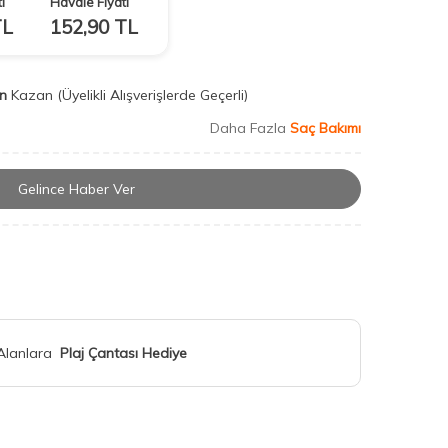
ı
Havale Fiyatı
L
152,90
TL
n
Kazan
(Üyelikli Alışverişlerde Geçerli)
Daha Fazla
Saç Bakımı
Gelince Haber Ver
 Alanlara
Plaj Çantası Hediye