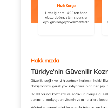
Hızlı Kargo
Hafta içi saat 14:00’ten önce
oluşturduğunuz tüm siparişler
aynı gün kargoya verilmektedir.
Hakkımızda
Türkiye’nin Güvenilir Koz
Güzellik, sağlık ve iyi hissetmek herkesin hakkı! 
dolaşmanıza gerek yok; ihtiyacınız olan her şeyi t
%100 orijinal kozmetik ve sağlık ürünleriyle güzell
bakımına, makyajdan vitamin ve minerallere kadar 
Müşteri memnuniyetini ön planda tutarak, en kaliteli