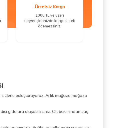
Ücretsiz Kargo
1000 TL ve üzeri
a
alışverişlerinizde kargo ücreti
ödemezsiniz.
ı
ini sizlerle buluşturuyoruz. Artık mağaza mağaza
dici gıdalara ulaşabilirsiniz. Cilt bakımından saç
hale getiriyoruz. Sağlık, güzellik ve iyi yaşam için