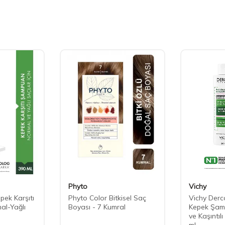
Phyto
Vichy
pek Karşıtı
Phyto Color Bitkisel Saç
Vichy Derco
l-Yağlı
Boyası - 7 Kumral
Kepek Şam
ve Kaşıntıl