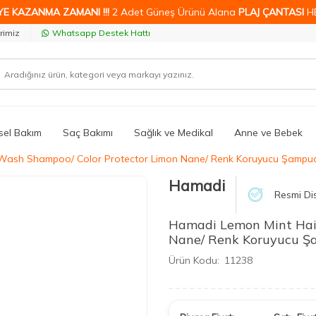
YE KAZANMA ZAMANI !!!
2 Adet Güneş Ürünü Alana
PLAJ ÇANTASI
H
rimiz
Whatsapp Destek Hattı
isel Bakım
Saç Bakımı
Sağlık ve Medikal
Anne ve Bebek
Wash Shampoo/ Color Protector Limon Nane/ Renk Koruyucu Şampu
Hamadi
Resmi Dis
Hamadi Lemon Mint Hai
Nane/ Renk Koruyucu 
Ürün Kodu:
11238