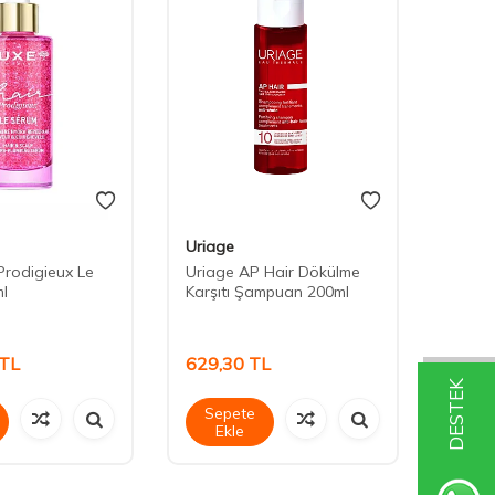
Uriage
Uriag
Prodigieux Le
Uriage AP Hair Dökülme
Uriag
l
Karşıtı Şampuan 200ml
Karşı
TL
629,30
TL
839,
DESTEK
Sepete
Sep
Ekle
Ek