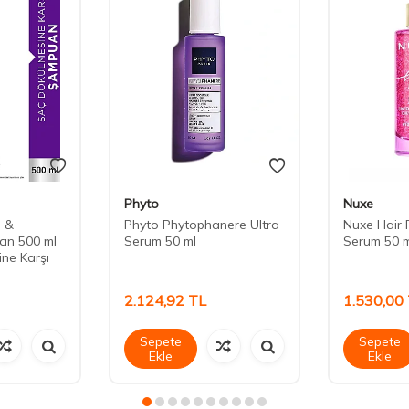
Phyto
Nuxe
e &
Phyto Phytophanere Ultra
Nuxe Hair 
an 500 ml
Serum 50 ml
Serum 50 m
ne Karşı
2.124,92
TL
1.530,00
Sepete
Sepete
Ekle
Ekle