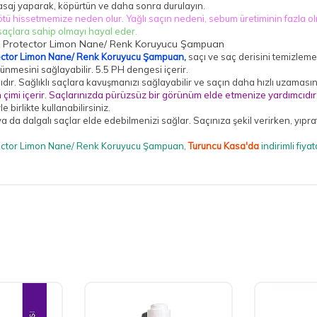
 Masaj yaparak, köpürtün ve daha sonra durulayın.
kötü hissetmemize neden olur. Yağlı saçın nedeni, sebum üretiminin fazla ol
 saçlara sahip olmayı hayal eder.
ctor Limon Nane/ Renk Koruyucu Şampuan,
saçı ve saç derisini temizleme
rünmesini sağlayabilir.
5.5 PH dengesi içerir.
r. Sağlıklı saçlara kavuşmanızı sağlayabilir ve saçın daha hızlı uzamasın
 çimi içerir. Saçlarınızda pürüzsüz bir görünüm elde etmenize yardımcıdır
 birlikte kullanabilirsiniz.
 ya da dalgalı saçlar elde edebilmenizi sağlar. Saçınıza şekil verirken, yı
ctor Limon Nane/ Renk Koruyucu Şampuan,
Turuncu Kasa'da
indirimli fiya