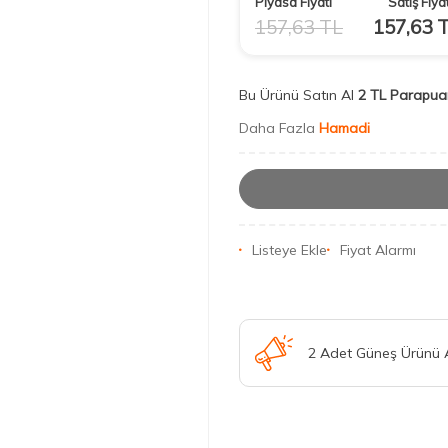
Piyasa Fiyatı
Satış Fiyat
157,63
TL
157,63
T
Bu Ürünü Satın Al
2 TL Parapua
Daha Fazla
Hamadi
Listeye Ekle
Fiyat Alarmı
2 Adet Güneş Ürünü