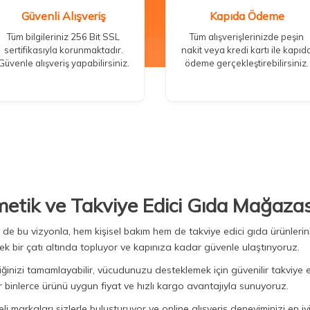
Güvenli Alışveriş
Kapıda Ödeme
Tüm bilgileriniz 256 Bit SSL
Tüm alışverişlerinizde peşin
sertifikasıyla korunmaktadır.
nakit veya kredi kartı ile kapıd
Güvenle alışveriş yapabilirsiniz.
ödeme gerçekleştirebilirsiniz.
metik ve Takviye Edici Gıda Mağazas
Biz de bu vizyonla, hem kişisel bakım hem de takviye edici gıda ürünler
ek bir çatı altında topluyor ve kapınıza kadar güvenle ulaştırıyoruz.
iğinizi tamamlayabilir, vücudunuzu desteklemek için güvenilir takviye e
binlerce ürünü uygun fiyat ve hızlı kargo avantajıyla sunuyoruz.
 markaları sizlerle buluşturuyor ve online alışveriş deneyiminizi en iyi 