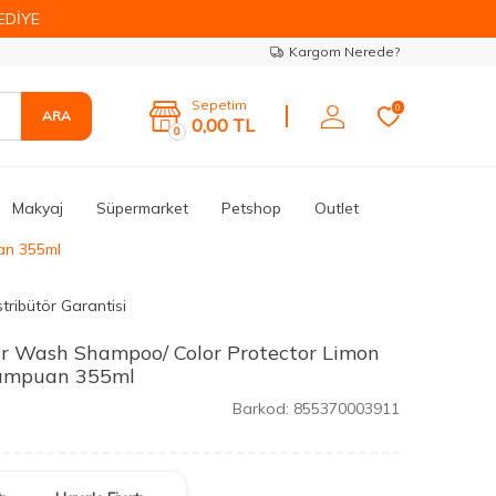
EDİYE
Kargom Nerede?
Sepetim
0
ARA
0,00
TL
0
Makyaj
Süpermarket
Petshop
Outlet
an 355ml
tribütör Garantisi
r Wash Shampoo/ Color Protector Limon
Şampuan 355ml
Barkod:
855370003911