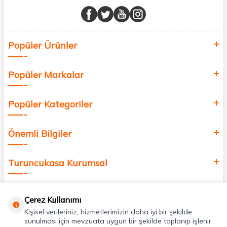
buluşturuyor ve online alışveriş deneyiminizi en iyi hale getiriyoruz.
Sağlık, güzellik ve iyi yaşam için aradığınız her şey burada!
Siz de kendinizi yenilemek, sağlığınızı desteklemek ve güzelliğinize
Popüler Ürünler
değer katmak için bize katılın!
Popüler Markalar
Popüler Kategoriler
Önemli Bilgiler
Turuncukasa Kurumsal
Hızlı Erişim
Çerez Kullanımı
Kişisel verileriniz, hizmetlerimizin daha iyi bir şekilde
Uygulamalarımız
sunulması için mevzuata uygun bir şekilde toplanıp işlenir.