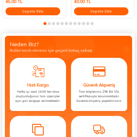
45,00
TL
40,00
TL
Sepete Ekle
Sepete Ekle
Neden Biz?
Bizleri tercih etmeniz için geçerli birkaç sebep.
Hızlı Kargo
Güvenli Alışveriş
Hafta içi saat 14:00’ten önce
Tüm bilgileriniz 256 Bit SSL
oluşturduğunuz tüm siparişler
sertifikasıyla korunmaktadır.
aynı gün kargoya verilmektedir.
Güvenle alışveriş yapabilirsiniz.