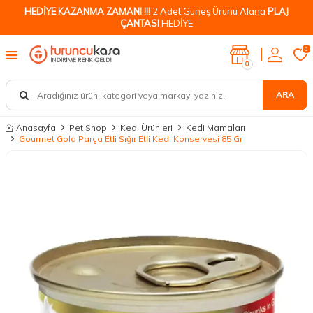
HEDİYE KAZANMA ZAMANI !!!
2 Adet Güneş Ürünü Alana
PLAJ
ÇANTASI
HEDİYE
0
0
ARA
Anasayfa
Pet Shop
Kedi Ürünleri
Kedi Mamaları
Gourmet Gold Parça Etli Sığır Etli Kedi Konservesi 85 Gr