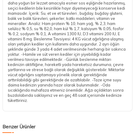
daha yoğun bir lezzet amacıyla esmer sos eşliğinde hazırlanmış,
seçici kedilerin bile kesinlikle hayır diyemeyeceği konserve kedi
mamasıdır. İçerik: Su, et ve et türevleri , buğday, buğday gluteni,
balık ve balık türevleri, şekerler, katkı maddeleri, vitamin ve
mineraller. Analiz: Ham protein % 10, ham yağ, % 2,3, ham
selüloz % 0,5, su % 82,0, ham kül % 1,7, kalsiyum % 0,05, fosfor
% 0,2, sodyum % 0,1, A vitamini 1300 IU, D3 vitamini 200 IU, E
vitamini 8 mg. Beslenme Tavsiyesi: 4 KG vücut ağırlığına ulaşmış
olan yetişkin kediler için kullanımı daha uygundur. 2 ayrı öğün
şeklinde günde 3 yada 4 adet verilmesinde herhangi bir sakınca
yoktur. -Hamile ve süt veren kediler için yiyebildiği kadar
verilmesi tavsiye edilmektedir. -Günlük beslenme miktarı
kedinizin aktifliğine, hareketli yada hareketsiz durumuna, çevre
şartlarına ve strese bağlı olarak değişikliik gösterebilir. Miktarlar
vücut ağırlığını saptamaya yönelik olarak gerektiğinde
arttırılabildiği gibi gerektiğinde de azaltılabilir. -Taze içme suyu
daima kedinizin yanında hazır olarak bulunmalıdır. -Oda
sıcaklığında muhafaza etmeniz önemlidir. Ağzı açıldıktan sonra
buzdolabında saklayınız ve en geç 48 saat içerisinde kedinize
tükettiriniz.
Benzer Ürünler