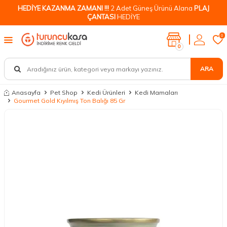
HEDİYE KAZANMA ZAMANI !!!
2 Adet Güneş Ürünü Alana
PLAJ
ÇANTASI
HEDİYE
0
0
ARA
Anasayfa
Pet Shop
Kedi Ürünleri
Kedi Mamaları
Gourmet Gold Kıyılmış Ton Balığı 85 Gr