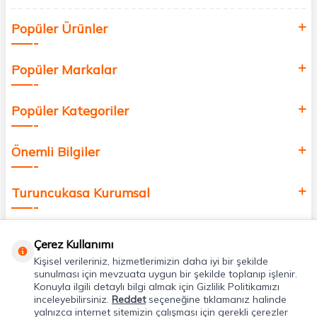
Siz de kendinizi yenilemek, sağlığınızı desteklemek ve güzelliğinize
Popüler Ürünler
değer katmak için bize katılın!
Popüler Markalar
Popüler Kategoriler
Önemli Bilgiler
Turuncukasa Kurumsal
Hızlı Erişim
Çerez Kullanımı
Kişisel verileriniz, hizmetlerimizin daha iyi bir şekilde
Uygulamalarımız
sunulması için mevzuata uygun bir şekilde toplanıp işlenir.
Konuyla ilgili detaylı bilgi almak için Gizlilik Politikamızı
inceleyebilirsiniz.
Reddet
seçeneğine tıklamanız halinde
yalnızca internet sitemizin çalışması için gerekli çerezler
Adres & İletişim