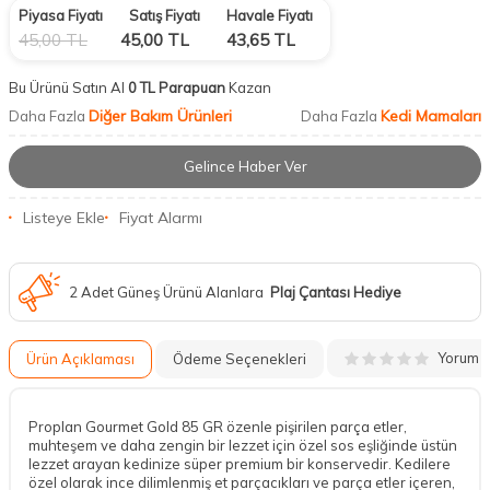
Piyasa Fiyatı
Satış Fiyatı
Havale Fiyatı
45,00
TL
45,00
TL
43,65
TL
Bu Ürünü Satın Al
0 TL Parapuan
Kazan
Diğer Bakım Ürünleri
Kedi Mamaları
Daha Fazla
Daha Fazla
Gelince Haber Ver
Listeye Ekle
Fiyat Alarmı
2 Adet Güneş Ürünü Alanlara
Plaj Çantası Hediye
Yorum
Ürün Açıklaması
Ödeme Seçenekleri
Proplan Gourmet Gold 85 GR özenle pişirilen parça etler,
muhteşem ve daha zengin bir lezzet için özel sos eşliğinde üstün
lezzet arayan kedinize süper premium bir konservedir. Kedilere
özel olarak ince dilimlenmiş et parçacıkları ve parça etler içeren,