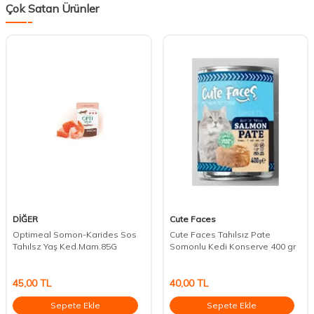
Çok Satan Ürünler
DİĞER
Cute Faces
Optimeal Somon-Karides Sos
Cute Faces Tahılsız Pate
Tahılsz Yaş Ked.Mam.85G
Somonlu Kedi Konserve 400 gr
45,00
TL
40,00
TL
Sepete Ekle
Sepete Ekle