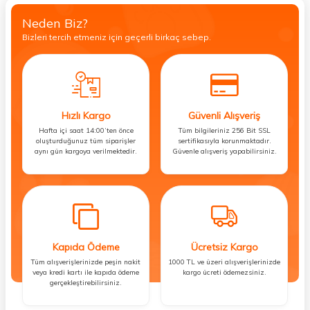
Neden Biz?
Bizleri tercih etmeniz için geçerli birkaç sebep.
Hızlı Kargo
Güvenli Alışveriş
Hafta içi saat 14:00’ten önce
Tüm bilgileriniz 256 Bit SSL
oluşturduğunuz tüm siparişler
sertifikasıyla korunmaktadır.
aynı gün kargoya verilmektedir.
Güvenle alışveriş yapabilirsiniz.
Kapıda Ödeme
Ücretsiz Kargo
Tüm alışverişlerinizde peşin nakit
1000 TL ve üzeri alışverişlerinizde
veya kredi kartı ile kapıda ödeme
kargo ücreti ödemezsiniz.
gerçekleştirebilirsiniz.