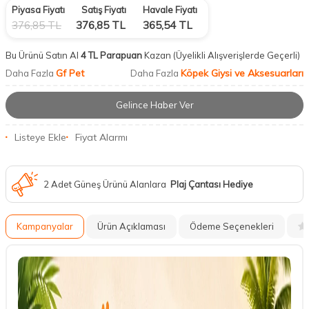
Piyasa Fiyatı
Satış Fiyatı
Havale Fiyatı
376,85
TL
376,85
TL
365,54
TL
Bu Ürünü Satın Al
4 TL Parapuan
Kazan
(Üyelikli Alışverişlerde Geçerli)
Gf Pet
Köpek Giysi ve Aksesuarları
Daha Fazla
Daha Fazla
Gelince Haber Ver
Listeye Ekle
Fiyat Alarmı
2 Adet Güneş Ürünü Alanlara
Plaj Çantası Hediye
Kampanyalar
Ürün Açıklaması
Ödeme Seçenekleri