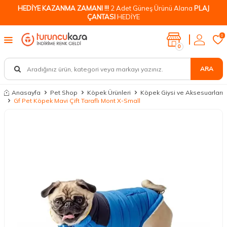
HEDİYE KAZANMA ZAMANI !!!
2 Adet Güneş Ürünü Alana
PLAJ
ÇANTASI
HEDİYE
0
0
ARA
Anasayfa
Pet Shop
Köpek Ürünleri
Köpek Giysi ve Aksesuarları
Gf Pet Köpek Mavi Çift Taraflı Mont X-Small