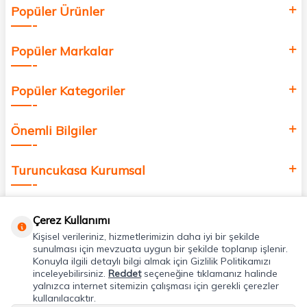
Popüler Ürünler
değer katmak için bize katılın!
Popüler Markalar
Popüler Kategoriler
Önemli Bilgiler
Turuncukasa Kurumsal
Hızlı Erişim
Çerez Kullanımı
Kişisel verileriniz, hizmetlerimizin daha iyi bir şekilde
Uygulamalarımız
sunulması için mevzuata uygun bir şekilde toplanıp işlenir.
Konuyla ilgili detaylı bilgi almak için Gizlilik Politikamızı
inceleyebilirsiniz.
Reddet
seçeneğine tıklamanız halinde
yalnızca internet sitemizin çalışması için gerekli çerezler
Adres & İletişim
kullanılacaktır.