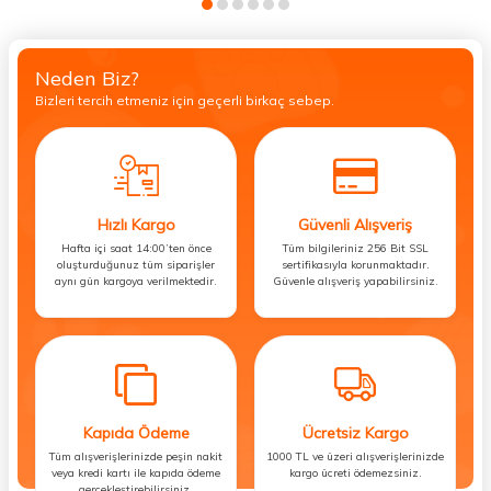
Neden Biz?
Bizleri tercih etmeniz için geçerli birkaç sebep.
Hızlı Kargo
Güvenli Alışveriş
Hafta içi saat 14:00’ten önce
Tüm bilgileriniz 256 Bit SSL
oluşturduğunuz tüm siparişler
sertifikasıyla korunmaktadır.
aynı gün kargoya verilmektedir.
Güvenle alışveriş yapabilirsiniz.
Kapıda Ödeme
Ücretsiz Kargo
Tüm alışverişlerinizde peşin nakit
1000 TL ve üzeri alışverişlerinizde
veya kredi kartı ile kapıda ödeme
kargo ücreti ödemezsiniz.
gerçekleştirebilirsiniz.