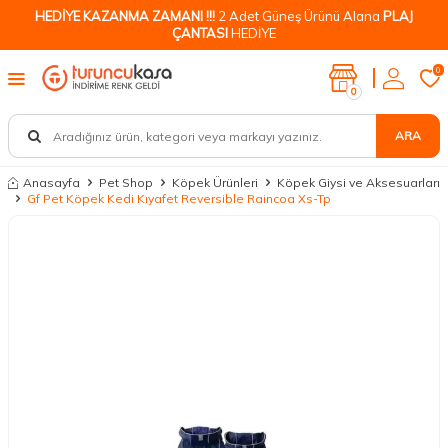
HEDİYE KAZANMA ZAMANI !!!
2 Adet Güneş Ürünü Alana
PLAJ
ÇANTASI
HEDİYE
0
0
ARA
Anasayfa
Pet Shop
Köpek Ürünleri
Köpek Giysi ve Aksesuarları
Gf Pet Köpek Kedi Kıyafet Reversible Raincoa Xs-Tp