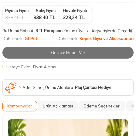
Piyasa Fiyatı
Satış Fiyatı
Havale Fiyatı
338,40
TL
338,40
TL
328,24
TL
Bu Ürünü Satın Al
3 TL Parapuan
Kazan
(Üyelikli Alışverişlerde Geçerli)
Gf Pet
Köpek Giysi ve Aksesuarları
Daha Fazla
Daha Fazla
Gelince Haber Ver
Listeye Ekle
Fiyat Alarmı
2 Adet Güneş Ürünü Alanlara
Plaj Çantası Hediye
Kampanyalar
Ürün Açıklaması
Ödeme Seçenekleri