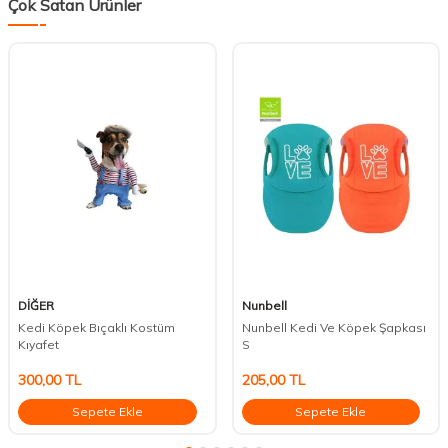
Çok Satan Ürünler
DİĞER
Nunbell
Kedi Köpek Bıçaklı Kostüm
Nunbell Kedi Ve Köpek Şapkası
Kıyafet
S
300,00
TL
205,00
TL
Sepete Ekle
Sepete Ekle