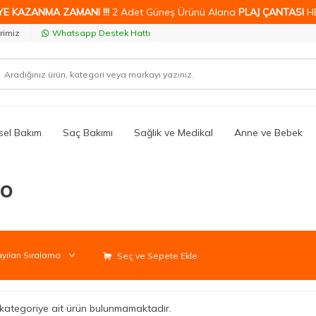
YE KAZANMA ZAMANI !!!
2 Adet Güneş Ürünü Alana
PLAJ ÇANTASI
H
rimiz
Whatsapp Destek Hattı
isel Bakım
Saç Bakımı
Sağlık ve Medikal
Anne ve Bebek
yo
Seç ve Sepete Ekle
li kategoriye ait ürün bulunmamaktadır.