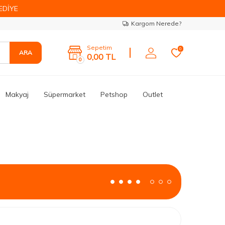
EDİYE
Kargom Nerede?
Sepetim
0
ARA
0,00
TL
0
Makyaj
Süpermarket
Petshop
Outlet