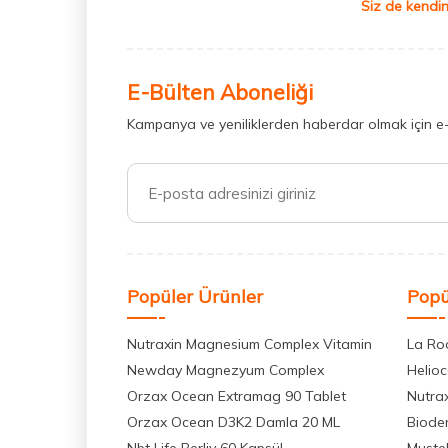
Siz de kendin
E-Bülten Aboneliği
Kampanya ve yeniliklerden haberdar olmak için e
Popüler Ürünler
Popü
Nutraxin Magnesium Complex Vitamin
La Ro
Newday Magnezyum Complex
Helio
Orzax Ocean Extramag 90 Tablet
Nutra
Orzax Ocean D3K2 Damla 20 ML
Biode