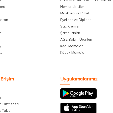
la
Parfüm - Deodarant ve Roll on
med
Nemlendiriciler
Maskara ve Rimel
aton
Eyeliner ve Dipliner
Saç Kremleri
e
Şampuanlar
Ağız Bakım Ürünleri
y
Kedi Mamaları
te
Köpek Mamaları
 Erişim
Uygulamalarımız
m
i Hizmetleri
ş Takibi