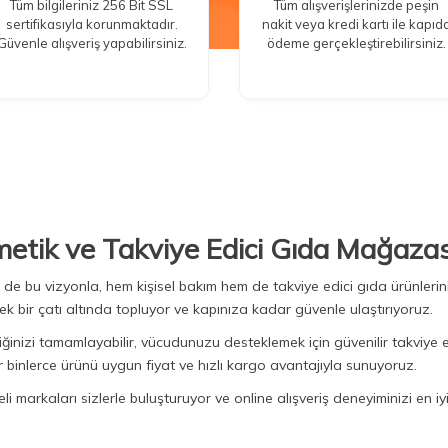
Tüm bilgileriniz 256 Bit SSL
Tüm alışverişlerinizde peşin
sertifikasıyla korunmaktadır.
nakit veya kredi kartı ile kapıd
Güvenle alışveriş yapabilirsiniz.
ödeme gerçekleştirebilirsiniz.
metik ve Takviye Edici Gıda Mağazas
Biz de bu vizyonla, hem kişisel bakım hem de takviye edici gıda ürünler
ek bir çatı altında topluyor ve kapınıza kadar güvenle ulaştırıyoruz.
iğinizi tamamlayabilir, vücudunuzu desteklemek için güvenilir takviye e
binlerce ürünü uygun fiyat ve hızlı kargo avantajıyla sunuyoruz.
 markaları sizlerle buluşturuyor ve online alışveriş deneyiminizi en iyi 