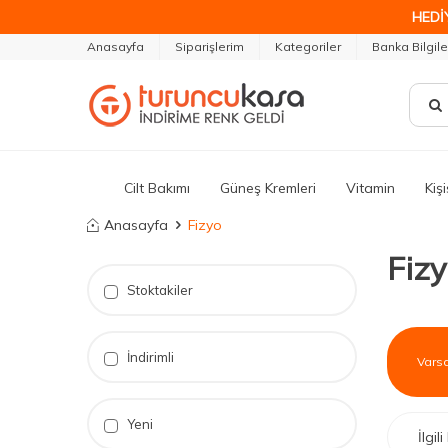
HEDİ
Anasayfa
Siparişlerim
Kategoriler
Banka Bilgile
Cilt Bakımı
Güneş Kremleri
Vitamin
Kiş
Anasayfa
Fizyo
Fiz
Stoktakiler
İndirimli
Yeni
İlgi