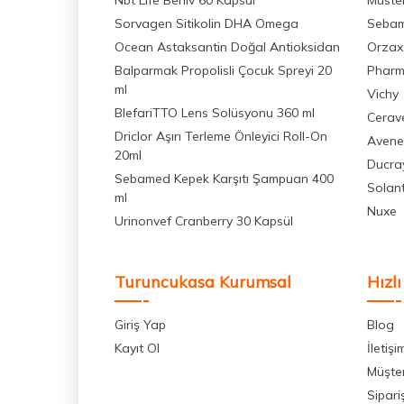
Nbt Life Berliv 60 Kapsül
Muste
Sorvagen Sitikolin DHA Omega
Seba
Ocean Astaksantin Doğal Antioksidan
Orzax
Balparmak Propolisli Çocuk Spreyi 20
Pharm
ml
Vichy
BlefariTTO Lens Solüsyonu 360 ml
Cerav
Driclor Aşırı Terleme Önleyici Roll-On
Avene
20ml
Ducra
Sebamed Kepek Karşıtı Şampuan 400
Solan
ml
Nuxe
Urinonvef Cranberry 30 Kapsül
Turuncukasa Kurumsal
Hızlı
Giriş Yap
Blog
Kayıt Ol
İletişi
Müşter
Sipari