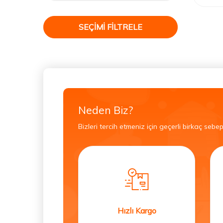
SEÇIMI FILTRELE
Neden Biz?
Bizleri tercih etmeniz için geçerli birkaç sebep
Hızlı Kargo