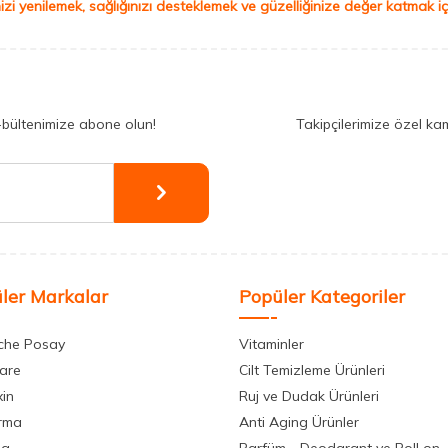
izi yenilemek, sağlığınızı desteklemek ve güzelliğinize değer katmak için
-bültenimize abone olun!
Takipçilerimize özel ka
ler Markalar
Popüler Kategoriler
che Posay
Vitaminler
care
Cilt Temizleme Ürünleri
xin
Ruj ve Dudak Ürünleri
rma
Anti Aging Ürünler